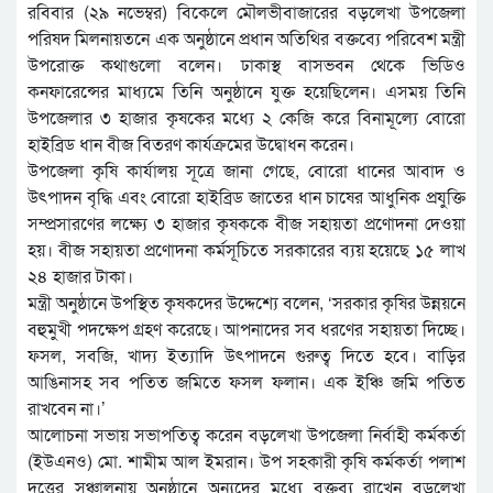
রবিবার (২৯ নভেম্বর) বিকেলে মৌলভীবাজারের বড়লেখা উপজেলা
পরিষদ মিলনায়তনে এক অনুষ্ঠানে প্রধান অতিথির বক্তব্যে পরিবেশ মন্ত্রী
উপরোক্ত কথাগুলো বলেন। ঢাকাস্থ বাসভবন থেকে ভিডিও
কনফারেন্সের মাধ্যমে তিনি অনুষ্ঠানে যুক্ত হয়েছিলেন। এসময় তিনি
উপজেলার ৩ হাজার কৃষকের মধ্যে ২ কেজি করে বিনামূল্যে বোরো
হাইব্রিড ধান বীজ বিতরণ কার্যক্রমের উদ্বোধন করেন।
উপজেলা কৃষি কার্যালয় সূত্রে জানা গেছে, বোরো ধানের আবাদ ও
উৎপাদন বৃদ্ধি এবং বোরো হাইব্রিড জাতের ধান চাষের আধুনিক প্রযুক্তি
সম্প্রসারণের লক্ষ্যে ৩ হাজার কৃষককে বীজ সহায়তা প্রণোদনা দেওয়া
হয়। বীজ সহায়তা প্রণোদনা কর্মসূচিতে সরকারের ব্যয় হয়েছে ১৫ লাখ
২৪ হাজার টাকা।
মন্ত্রী অনুষ্ঠানে উপস্থিত কৃষকদের উদ্দেশ্যে বলেন, ‘সরকার কৃষির উন্নয়নে
বহুমুখী পদক্ষেপ গ্রহণ করেছে। আপনাদের সব ধরণের সহায়তা দিচ্ছে।
ফসল, সবজি, খাদ্য ইত্যাদি উৎপাদনে গুরুত্ব দিতে হবে। বাড়ির
আঙিনাসহ সব পতিত জমিতে ফসল ফলান। এক ইঞ্চি জমি পতিত
রাখবেন না।’
আলোচনা সভায় সভাপতিত্ব করেন বড়লেখা উপজেলা নির্বাহী কর্মকর্তা
(ইউএনও) মো. শামীম আল ইমরান। উপ সহকারী কৃষি কর্মকর্তা পলাশ
দত্তের সঞ্চালনায় অনুষ্ঠানে অন্যদের মধ্যে বক্তব্য রাখেন বড়লেখা