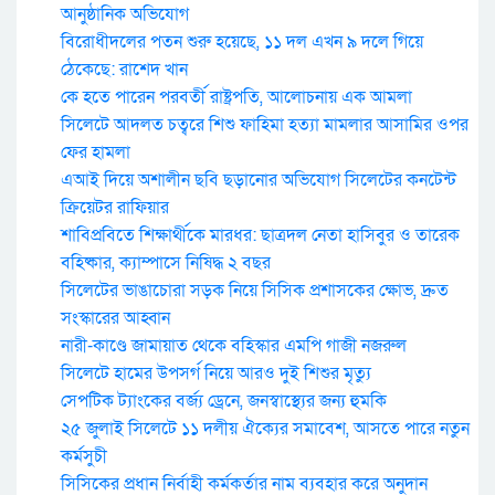
আনুষ্ঠানিক অভিযোগ
বিরোধীদলের পতন শুরু হয়েছে, ১১ দল এখন ৯ দলে গিয়ে
ঠেকেছে: রাশেদ খান
কে হতে পারেন পরবর্তী রাষ্ট্রপতি, আলোচনায় এক আমলা
সিলেটে আদলত চত্বরে শিশু ফাহিমা হত্যা মামলার আসামির ওপর
ফের হামলা
এআই দিয়ে অশালীন ছবি ছড়ানোর অভিযোগ সিলেটের কনটেন্ট
ক্রিয়েটর রাফিয়ার
শাবিপ্রবিতে শিক্ষার্থীকে মারধর: ছাত্রদল নেতা হাসিবুর ও তারেক
বহিষ্কার, ক্যাম্পাসে নিষিদ্ধ ২ বছর
সিলেটের ভাঙাচোরা সড়ক নিয়ে সিসিক প্রশাসকের ক্ষোভ, দ্রুত
সংস্কারের আহ্বান
নারী-কাণ্ডে জামায়াত থেকে বহিস্কার এমপি গাজী নজরুল
সিলেটে হামের উপসর্গ নিয়ে আরও দুই শিশুর মৃত্যু
সেপটিক ট্যাংকের বর্জ্য ড্রেনে, জনস্বাস্থ্যের জন্য হুমকি
২৫ জুলাই সিলেটে ১১ দলীয় ঐক্যের সমাবেশ, আসতে পারে নতুন
কর্মসুচী
সিসিকের প্রধান নির্বাহী কর্মকর্তার নাম ব্যবহার করে অনুদান