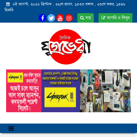
৬ই আগস্ট, ২০২৬ খ্রিস্টাব্দ
,
২২শে শ্রাবণ, ১৪৩৩ বঙ্গাব্দ
,
২৩শে সফর, ১৪৪৮
হিজরি
সার্চ
আপনি ও লিখুন