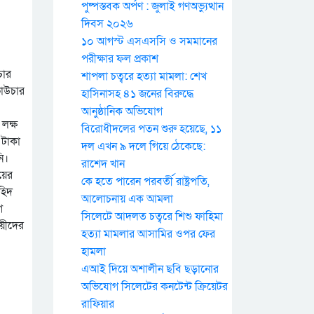
পুষ্পস্তবক অর্পণ : জুলাই গণঅভ্যুত্থান
দিবস ২০২৬
১০ আগস্ট এসএসসি ও সমমানের
পরীক্ষার ফল প্রকাশ
চার
শাপলা চত্বরে হত্যা মামলা: শেখ
ভাউচার
হাসিনাসহ ৪১ জনের বিরুদ্ধে
আনুষ্ঠানিক অভিযোগ
 লক্ষ
বিরোধীদলের পতন শুরু হয়েছে, ১১
 টাকা
দল এখন ৯ দলে গিয়ে ঠেকেছে:
ি।
রাশেদ খান
য়ের
কে হতে পারেন পরবর্তী রাষ্ট্রপতি,
হিদ
আলোচনায় এক আমলা
গ
সিলেটে আদলত চত্বরে শিশু ফাহিমা
ায়ীদের
হত্যা মামলার আসামির ওপর ফের
হামলা
এআই দিয়ে অশালীন ছবি ছড়ানোর
অভিযোগ সিলেটের কনটেন্ট ক্রিয়েটর
রাফিয়ার