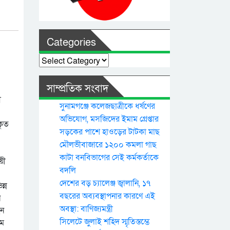
Categories
Categories
সাম্প্রতিক সংবাদ
ী
সুনামগঞ্জে কলেজছাত্রীকে ধর্ষণের
অভিযোগ, মসজিদের ইমাম গ্রেপ্তার
কৃত
সড়কের পাশে হাওড়ের টাটকা মাছ
মৌলভীবাজারে ১২০০ কমলা গাছ
কাটা বনবিভাগের সেই কর্মকর্তাকে
য়ী
বদলি
দেশের বড় চ্যালেঞ্জ জ্বালানি, ১৭
ন্ন
বছরের অব্যবস্থাপনার কারণে এই
ন
অবস্থা: বাণিজ্যমন্ত্রী
েন
সিলেটে জুলাই শহিদ স্মৃতিস্তম্ভে
ীম