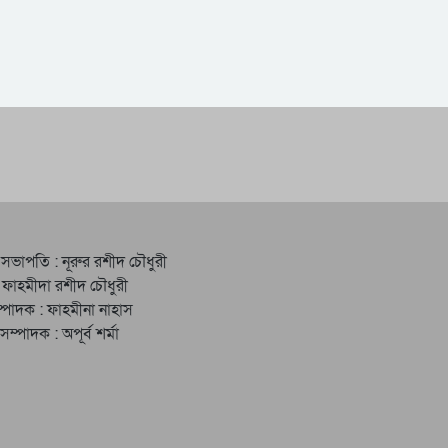
 সভাপতি : নূরুর রশীদ চৌধুরী
 ফাহমীদা রশীদ চৌধুরী
্পাদক : ফাহমীনা নাহাস
ত সম্পাদক : অপূর্ব শর্মা