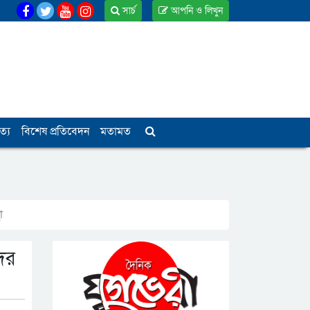
সার্চ
আপনি ও লিখুন
ত্য
বিশেষ প্রতিবেদন
মতামত
া
দের