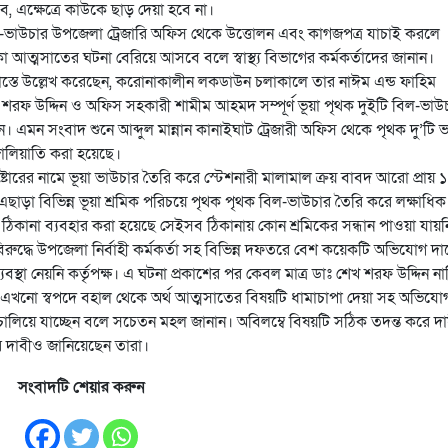
, এক্ষেত্রে কাউকে ছাড় দেয়া হবে না।
-ভাউচার উপজেলা ট্রেজারি অফিস থেকে উত্তোলন এবং কাগজপত্র যাচাই করলে
কা আত্মসাতের ঘটনা বেরিয়ে আসবে বলে স্বাস্থ্য বিভাগের কর্মকর্তাদের জানান।
খাস্তে উল্লেখ করেছেন, করোনাকালীন লকডাউন চলাকালে তার নাঈম এন্ড ফাহিম
 শরফ উদ্দিন ও অফিস সহকারী শামীম আহমদ সম্পূর্ণ ভূয়া পৃথক দুইটি বিল-ভাউ
 এমন সংবাদ শুনে আব্দুল মান্নান কানাইঘাট ট্রেজারী অফিস থেকে পৃথক দু’টি 
জালিয়াতি করা হয়েছে।
ষ্টোরের নামে ভূয়া ভাউচার তৈরি করে স্টেশনারী মালামাল ক্রয় বাবদ আরো প্রায় ১
ড়া বিভিন্ন ভূয়া শ্রমিক পরিচয়ে পৃথক পৃথক বিল-ভাউচার তৈরি করে লক্ষাধিক
ঠিকানা ব্যবহার করা হয়েছে সেইসব ঠিকানায় কোন শ্রমিকের সন্ধান পাওয়া যায়ন
রুদ্ধে উপজেলা নির্বাহী কর্মকর্তা সহ বিভিন্ন দফতরে বেশ কয়েকটি অভিযোগ দা
বস্থা নেয়নি কর্তৃপক্ষ। এ ঘটনা প্রকাশের পর কেবল মাত্র ডাঃ শেখ শরফ উদ্দিন না
দ এখনো স্বপদে বহাল থেকে অর্থ আত্মসাতের বিষয়টি ধামাচাপা দেয়া সহ অভিযো
চালিয়ে যাচ্ছেন বলে সচেতন মহল জানান। অবিলম্বে বিষয়টি সঠিক তদন্ত করে দ
ে জোর দাবীও জানিয়েছেন তারা।
সংবাদটি শেয়ার করুন