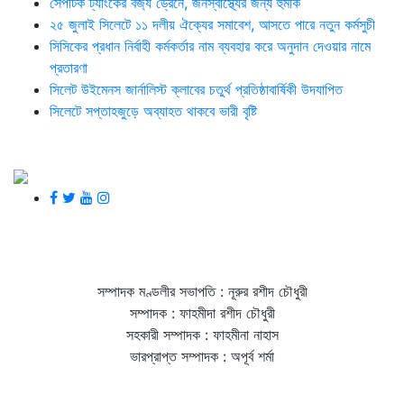
সেপটিক ট্যাংকের বর্জ্য ড্রেনে, জনস্বাস্থ্যের জন্য হুমকি
২৫ জুলাই সিলেটে ১১ দলীয় ঐক্যের সমাবেশ, আসতে পারে নতুন কর্মসুচী
সিসিকের প্রধান নির্বাহী কর্মকর্তার নাম ব্যবহার করে অনুদান দেওয়ার নামে
প্রতারণা
সিলেট উইমেনস জার্নালিস্ট ক্লাবের চতুর্থ প্রতিষ্ঠাবার্ষিকী উদযাপিত
সিলেটে সপ্তাহজুড়ে অব্যাহত থাকবে ভারী বৃষ্টি
সম্পাদক মণ্ডলীর সভাপতি : নূরুর রশীদ চৌধুরী
সম্পাদক : ফাহমীদা রশীদ চৌধুরী
সহকারী সম্পাদক : ফাহমীনা নাহাস
ভারপ্রাপ্ত সম্পাদক : অপূর্ব শর্মা