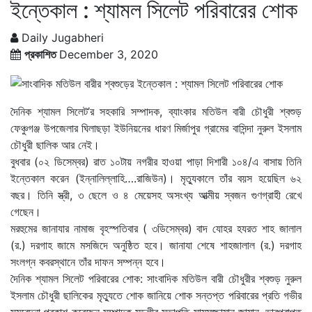
ইন্তেকাল : শ্যামল সিলেট পরিবারের শোক
Daily Jugabheri
প্রকাশিত
December 3, 2020
দৈনিক শ্যামল সিলেট’র সহকারি সম্পাদক, ব্যাংকার মতিউল বারী চৌধুরী শ্বশুড়
ফেঞ্চুগঞ্জ উপজেলার ঘিলাছড়া ইউনিয়নের ধারণ মির্জাপুর গ্রামের বাসিন্দা নুরুল ইসলাম
চৌধুরী ছালিক আর নেই।
বুধবার (০২ ডিসেম্বর) রাত ১০টায় নগরীর হাওয়া পাড়া দিশারী ১০৪/এ বাসায় তিনি
ইন্তেকাল করেন (ইন্নালিল্লাহি….রাজিউন)। মৃত্যুকালে তাঁর বয়স হয়েছিল ৬২
বছর। তিনি স্ত্রী, ৩ ছেলে ও ৪ মেয়েসহ অসংখ্য আত্মীয় স্বজন গুণগ্রাহী রেখে
গেছেন।
মরহুমের জানাযার নামাজ বৃহস্পতিবার ( ৩ডিসেম্বর) বাদ যোহর হযরত শাহ জালাল
(র.) দরগাহ জামে মসজিদে অনুষ্ঠিত হবে। জানাযা শেষে শাহজালাল (র.) দরগাহ
সংলগ্ন কবরস্থানে তাঁর দাফন সম্পন্ন হবে।
দৈনিক শ্যামল সিলেট পরিবারের শোক: সাংবাদিক মতিউল বারী চৌধুরীর শ্বশুড় নুরুল
ইসলাম চৌধুরী ছালিকের মৃত্যুতে শোক জানিয়ে শোক সন্তপ্ত পরিবারের প্রতি গভীর
সমবেদনা প্রকাশ করেছেন সম্পাদক মন্ডলীর সভাপতি সামসুজ্জামান জামান, ভারপ্রাপ্ত