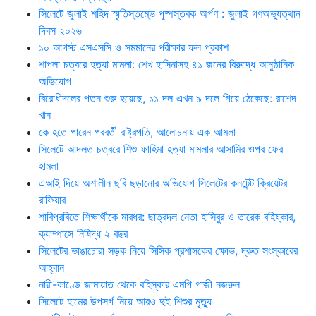
সিলেটে জুলাই শহিদ স্মৃতিস্তম্ভে পুষ্পস্তবক অর্পণ : জুলাই গণঅভ্যুত্থান
দিবস ২০২৬
১০ আগস্ট এসএসসি ও সমমানের পরীক্ষার ফল প্রকাশ
শাপলা চত্বরে হত্যা মামলা: শেখ হাসিনাসহ ৪১ জনের বিরুদ্ধে আনুষ্ঠানিক
অভিযোগ
বিরোধীদলের পতন শুরু হয়েছে, ১১ দল এখন ৯ দলে গিয়ে ঠেকেছে: রাশেদ
খান
কে হতে পারেন পরবর্তী রাষ্ট্রপতি, আলোচনায় এক আমলা
সিলেটে আদলত চত্বরে শিশু ফাহিমা হত্যা মামলার আসামির ওপর ফের
হামলা
এআই দিয়ে অশালীন ছবি ছড়ানোর অভিযোগ সিলেটের কনটেন্ট ক্রিয়েটর
রাফিয়ার
শাবিপ্রবিতে শিক্ষার্থীকে মারধর: ছাত্রদল নেতা হাসিবুর ও তারেক বহিষ্কার,
ক্যাম্পাসে নিষিদ্ধ ২ বছর
সিলেটের ভাঙাচোরা সড়ক নিয়ে সিসিক প্রশাসকের ক্ষোভ, দ্রুত সংস্কারের
আহ্বান
নারী-কাণ্ডে জামায়াত থেকে বহিস্কার এমপি গাজী নজরুল
সিলেটে হামের উপসর্গ নিয়ে আরও দুই শিশুর মৃত্যু