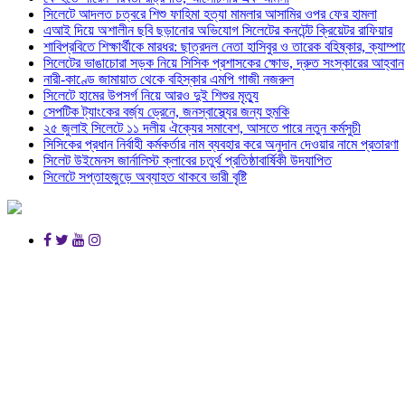
সিলেটে আদলত চত্বরে শিশু ফাহিমা হত্যা মামলার আসামির ওপর ফের হামলা
এআই দিয়ে অশালীন ছবি ছড়ানোর অভিযোগ সিলেটের কনটেন্ট ক্রিয়েটর রাফিয়ার
শাবিপ্রবিতে শিক্ষার্থীকে মারধর: ছাত্রদল নেতা হাসিবুর ও তারেক বহিষ্কার, ক্যাম্প
সিলেটের ভাঙাচোরা সড়ক নিয়ে সিসিক প্রশাসকের ক্ষোভ, দ্রুত সংস্কারের আহ্বান
নারী-কাণ্ডে জামায়াত থেকে বহিস্কার এমপি গাজী নজরুল
সিলেটে হামের উপসর্গ নিয়ে আরও দুই শিশুর মৃত্যু
সেপটিক ট্যাংকের বর্জ্য ড্রেনে, জনস্বাস্থ্যের জন্য হুমকি
২৫ জুলাই সিলেটে ১১ দলীয় ঐক্যের সমাবেশ, আসতে পারে নতুন কর্মসুচী
সিসিকের প্রধান নির্বাহী কর্মকর্তার নাম ব্যবহার করে অনুদান দেওয়ার নামে প্রতারণা
সিলেট উইমেনস জার্নালিস্ট ক্লাবের চতুর্থ প্রতিষ্ঠাবার্ষিকী উদযাপিত
সিলেটে সপ্তাহজুড়ে অব্যাহত থাকবে ভারী বৃষ্টি