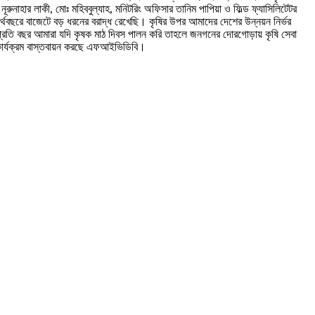
ূরুনাহার লাকী, মোঃ মহিববুল্যাহ, মনিটরিং অফিসার তানিম পাপিয়া ও ফিল্ড ফ্যাসিলিটেটর
থবছরে বাজেটে বড় ধরনের বরাদ্ধ রেখেছি। কৃষির উপর আমাদের দেশের উন্নয়ন নির্ভর
্রতি বছর আমারা যদি কৃষক মাঠ দিবস পালন করি তাহলে জনগনের দোরগোড়ায় কৃষি সেবা
 কার্যক্রম বাস্তবায়ন করছে এফআইভিডিবি।