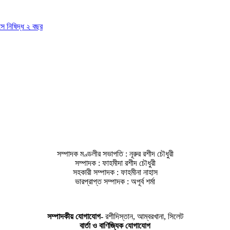
াসে নিষিদ্ধ ২ বছর
সম্পাদক মণ্ডলীর সভাপতি : নূরুর রশীদ চৌধুরী
সম্পাদক : ফাহমীদা রশীদ চৌধুরী
সহকারী সম্পাদক : ফাহমীনা নাহাস
ভারপ্রাপ্ত সম্পাদক : অপূর্ব শর্মা
সম্পাদকীয় যােগাযোগ-
রশীদিস্তান, আম্বরখানা, সিলেট
বার্তা ও বাণিজ্যিক যোগাযােগ