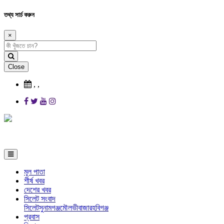
তথ্য সার্চ করুন
×
Close
,
,
মূল পাতা
শীর্ষ খবর
দেশের খবর
সিলেট সংবাদ
সিলেট
সুনামগঞ্জ
মৌলভীবাজার
হবিগঞ্জ
প্রবাস