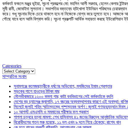
কর্মকর্তা ফজলে মঞ্জুর ভূইয়া, সূচনা প্রকল্পের মো: মহসিন আলী সরদার, হেলেন কেলার ইন্ট
সুমী রানী, জোবাইদা সুলতানা। সভাপতির বক্তব্যে হাটখোলা ইউনিয়ন পরিষদের চেয়ারম্য
করে। শুধু সূচনার দিকে চেয়ে থাকলে হবে না নিজেকে যোগ্য করে তুলতে হবে। আজকে আম
পৌছে যাবে বলে আমি বিশ্বাস করি। সূচনা প্রকল্পটি আর্থিক সহায়তা করছে ইউরোপিয়ান ই
Categories
Categories
সাম্প্রতিক সংবাদ
সুনামগঞ্জে কলেজছাত্রীকে ধর্ষণের অভিযোগ, মসজিদের ইমাম গ্রেপ্তার
সড়কের পাশে হাওড়ের টাটকা মাছ
মৌলভীবাজারে ১২০০ কমলা গাছ কাটা বনবিভাগের সেই কর্মকর্তাকে বদলি
দেশের বড় চ্যালেঞ্জ জ্বালানি, ১৭ বছরের অব্যবস্থাপনার কারণে এই অবস্থা: বাণিজ্য
সিলেটে জুলাই শহিদ স্মৃতিস্তম্ভে পুষ্পস্তবক অর্পণ : জুলাই গণঅভ্যুত্থান দিবস
১০ আগস্ট এসএসসি ও সমমানের পরীক্ষার ফল প্রকাশ
শাপলা চত্বরে হত্যা মামলা: শেখ হাসিনাসহ ৪১ জনের বিরুদ্ধে আনুষ্ঠানিক অভিযো
বিরোধীদলের পতন শুরু হয়েছে, ১১ দল এখন ৯ দলে গিয়ে ঠেকেছে: রাশেদ খান
কে হতে পারেন পরবর্তী রাষ্ট্রপতি, আলোচনায় এক আমলা