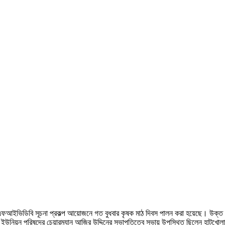
ইভিডিবি সূচনা প্রকল্প আয়োজনে গত বুধবার কৃষক মাঠ দিবস পালন করা হয়েছে। উক্ত অন
িময়। ইউনিয়ন পরিষদের চেয়ারম্যান আজির উদ্দিনের সভাপতিত্বে সভায় উপস্থিত ছিলেন হাটখো