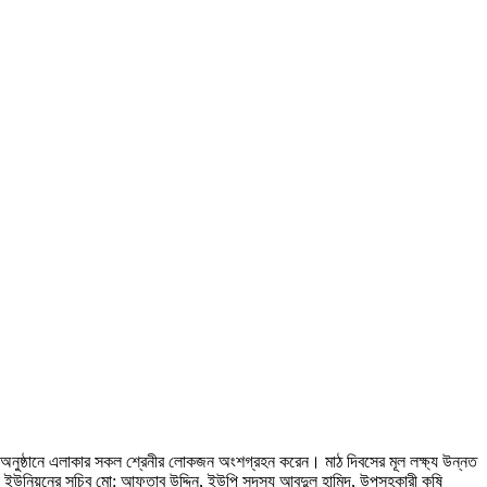
ুষ্ঠানে এলাকার সকল শ্রেনীর লোকজন অংশগ্রহন করেন। মাঠ দিবসের মূল লক্ষ্য উন্নত
লা ইউনিয়নের সচিব মো: আফতাব উদ্দিন, ইউপি সদস্য আবদুল হামিদ, উপসহকারী কৃষি