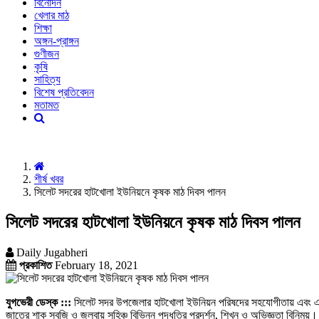
বিনোদন
খেলার মাঠ
শিক্ষা
অঙ্গন-প্রাঙ্গন
গুণীজন
কৃষি
সাহিত্য
বিশেষ প্রতিবেদন
মতামত
শীর্ষ খবর
সিলেট সদরের হাটখোলা ইউনিয়নে কৃষক মাঠ দিবস পালন
সিলেট সদরের হাটখোলা ইউনিয়নে কৃষক মাঠ দিবস পালন
Daily Jugabheri
প্রকাশিত
February 18, 2021
যুগভেরী ডেস্ক :::
সিলেট সদর উপজেলার হাটখোলা ইউনিয়ন পরিষদের সহযোগীতায় এবং এফআ
জাতের শাক সবজি ও জলবায়ু সহিঞ্চু বিভিন্ন পদ্ধতির প্রদর্শন, শিখন ও অভিজ্ঞতা বিন