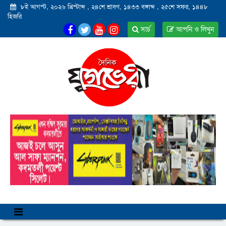
৮ই আগস্ট, ২০২৬ খ্রিস্টাব্দ
,
২৪শে শ্রাবণ, ১৪৩৩ বঙ্গাব্দ
,
২৫শে সফর, ১৪৪৮
হিজরি
সার্চ
আপনি ও লিখুন