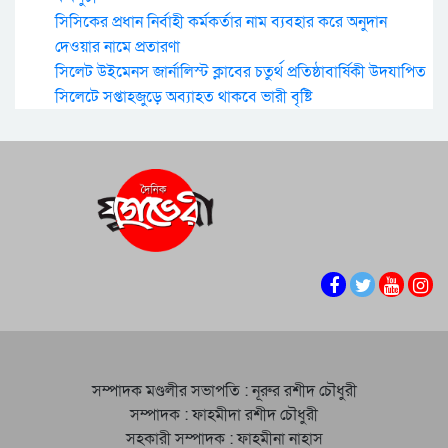
সিসিকের প্রধান নির্বাহী কর্মকর্তার নাম ব্যবহার করে অনুদান
দেওয়ার নামে প্রতারণা
সিলেট উইমেনস জার্নালিস্ট ক্লাবের চতুর্থ প্রতিষ্ঠাবার্ষিকী উদযাপিত
সিলেটে সপ্তাহজুড়ে অব্যাহত থাকবে ভারী বৃষ্টি
সম্পাদক মণ্ডলীর সভাপতি : নূরুর রশীদ চৌধুরী
সম্পাদক : ফাহমীদা রশীদ চৌধুরী
সহকারী সম্পাদক : ফাহমীনা নাহাস