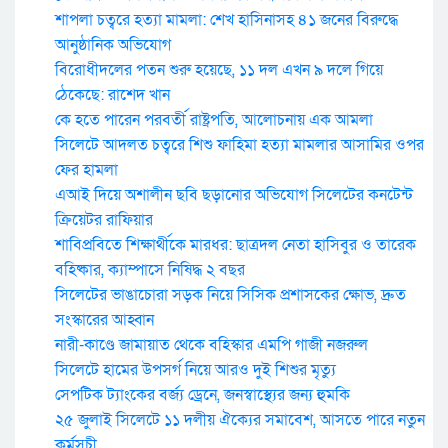
শাপলা চত্বরে হত্যা মামলা: শেখ হাসিনাসহ ৪১ জনের বিরুদ্ধে
আনুষ্ঠানিক অভিযোগ
বিরোধীদলের পতন শুরু হয়েছে, ১১ দল এখন ৯ দলে গিয়ে
ঠেকেছে: রাশেদ খান
কে হতে পারেন পরবর্তী রাষ্ট্রপতি, আলোচনায় এক আমলা
সিলেটে আদলত চত্বরে শিশু ফাহিমা হত্যা মামলার আসামির ওপর
ফের হামলা
এআই দিয়ে অশালীন ছবি ছড়ানোর অভিযোগ সিলেটের কনটেন্ট
ক্রিয়েটর রাফিয়ার
শাবিপ্রবিতে শিক্ষার্থীকে মারধর: ছাত্রদল নেতা হাসিবুর ও তারেক
বহিষ্কার, ক্যাম্পাসে নিষিদ্ধ ২ বছর
সিলেটের ভাঙাচোরা সড়ক নিয়ে সিসিক প্রশাসকের ক্ষোভ, দ্রুত
সংস্কারের আহ্বান
নারী-কাণ্ডে জামায়াত থেকে বহিস্কার এমপি গাজী নজরুল
সিলেটে হামের উপসর্গ নিয়ে আরও দুই শিশুর মৃত্যু
সেপটিক ট্যাংকের বর্জ্য ড্রেনে, জনস্বাস্থ্যের জন্য হুমকি
২৫ জুলাই সিলেটে ১১ দলীয় ঐক্যের সমাবেশ, আসতে পারে নতুন
কর্মসুচী