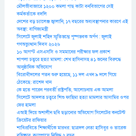
মৌলভীবাজারে ১২০০ কমলা গাছ কাটা বনবিভাগের সেই
কর্মকর্তাকে বদলি
দেশের বড় চ্যালেঞ্জ জ্বালানি, ১৭ বছরের অব্যবস্থাপনার কারণে এই
অবস্থা: বাণিজ্যমন্ত্রী
সিলেটে জুলাই শহিদ স্মৃতিস্তম্ভে পুষ্পস্তবক অর্পণ : জুলাই
গণঅভ্যুত্থান দিবস ২০২৬
১০ আগস্ট এসএসসি ও সমমানের পরীক্ষার ফল প্রকাশ
শাপলা চত্বরে হত্যা মামলা: শেখ হাসিনাসহ ৪১ জনের বিরুদ্ধে
আনুষ্ঠানিক অভিযোগ
বিরোধীদলের পতন শুরু হয়েছে, ১১ দল এখন ৯ দলে গিয়ে
ঠেকেছে: রাশেদ খান
কে হতে পারেন পরবর্তী রাষ্ট্রপতি, আলোচনায় এক আমলা
সিলেটে আদলত চত্বরে শিশু ফাহিমা হত্যা মামলার আসামির ওপর
ফের হামলা
এআই দিয়ে অশালীন ছবি ছড়ানোর অভিযোগ সিলেটের কনটেন্ট
ক্রিয়েটর রাফিয়ার
শাবিপ্রবিতে শিক্ষার্থীকে মারধর: ছাত্রদল নেতা হাসিবুর ও তারেক
বহিষ্কার, ক্যাম্পাসে নিষিদ্ধ ২ বছর