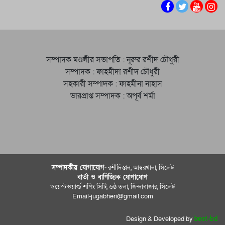
সম্পাদক মণ্ডলীর সভাপতি : নূরুর রশীদ চৌধুরী
সম্পাদক : ফাহমীদা রশীদ চৌধুরী
সহকারী সম্পাদক : ফাহমীনা নাহাস
ভারপ্রাপ্ত সম্পাদক : অপূর্ব শর্মা
সম্পাদকীয় যােগাযোগ-
রশীদিস্তান, আম্বরখানা, সিলেট
বার্তা ও বাণিজ্যিক যোগাযােগ
ওয়েস্টওয়ার্ল্ড শপিং সিটি, ৬ষ্ঠ তলা, জিন্দাবাজার, সিলেট
Email-jugabheri@gmail.com
Design & Developed by
best-bd