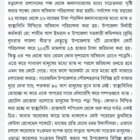
বড়লেখা প্রশাসনের পক্ষ থেকে জনসাধারণের মধ্যে সচেতনতা সৃষ্টি
করার লক্ষ্যে কোন অভিযান পরিচালনা করা হয়নি। সর্বশেষ গত বছরের
২২ নভেম্বর থেকে ২৬ নভেম্বর টানা পাঁচদিন জনসাধারণের মধ্যে মাস্ক ও
স্বাস্থ্যবিধি নিশ্চিতে অভিযান পরিচালনা করা হয়। উপজেলা নির্বাহী
কর্মকর্তা মো. শামীম আল ইমরান ও উপজেলা সহকারী কমিশনার (ভূমি)
নুসরাত লায়লা নীরা’র নেত্বৃত্বে উপজেলায় ৭টি মোবাইল কোর্ট
পরিচালনা করে ১০২টি মামলায় ২৩ হাজার টাকা জরিমানা করা হয়।
কিন্তু এর পর থেকে আর তেমন কোন দৃশ্যমান অভিযান চোখে পড়েনি।
এতে করে সাধারণ মানুষের মধ্যে মাস্ক না পরলে জরিমানা গুনতে হবে
এমন ভয় কেটে গেছে। যার ফলে অনেকটা যে যার মতো হাট বাজারে
চলাফেরা করছে। সরেজমিন উপজেলার পৌরশহরসহ বিভিন্ন হাট বাজার
ঘুরে দেখা যায়, শতকরা ৯০ ভাগ মানুষের মুখে মাস্ক নেই। স্বাস্থ্যবিধির
তোয়াক্কা না করে একে অপরের সাথে ঘেঁষাঘেঁষি করে গল্পগুজবে ব্যস্ত ।
হোটেল রেস্তোরা গুলোতে মানুষের উপচে পড়া ভিড়। কোথাও নিশ্চিত
করা হচ্ছে না স্বাস্থ্যবিধি। রাস্তাঘাট শপিংমল থেকে শুরু করে সর্বত্র একই
চিত্র। আবার অনেকের কাছে মাস্ক থাকলেও কেউ পরেছেন তুথনিতে
কেউবা রেখেছেন পকেটে। মাস্কের প্রতি যেনো চরম উদাসীনতা। এভাবে
চললে করোনার সংক্রমন ব্যপক হারে বাড়ার আশংকা সচেতন মানুষের।
এছাড়া করোনার সংক্রমন কিছুটা কমার পর উপজেলার বিভিন্ন স্থানে