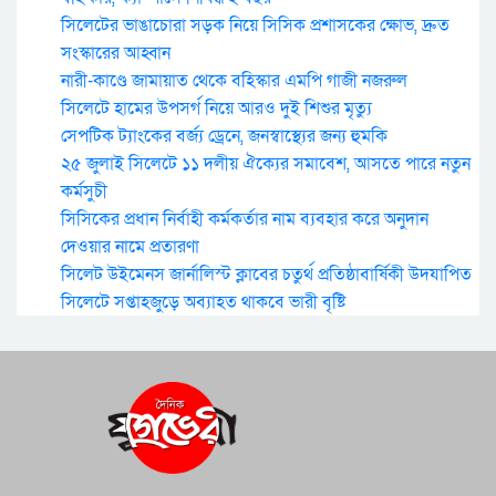
সিলেটের ভাঙাচোরা সড়ক নিয়ে সিসিক প্রশাসকের ক্ষোভ, দ্রুত
সংস্কারের আহ্বান
নারী-কাণ্ডে জামায়াত থেকে বহিস্কার এমপি গাজী নজরুল
সিলেটে হামের উপসর্গ নিয়ে আরও দুই শিশুর মৃত্যু
সেপটিক ট্যাংকের বর্জ্য ড্রেনে, জনস্বাস্থ্যের জন্য হুমকি
২৫ জুলাই সিলেটে ১১ দলীয় ঐক্যের সমাবেশ, আসতে পারে নতুন
কর্মসুচী
সিসিকের প্রধান নির্বাহী কর্মকর্তার নাম ব্যবহার করে অনুদান
দেওয়ার নামে প্রতারণা
সিলেট উইমেনস জার্নালিস্ট ক্লাবের চতুর্থ প্রতিষ্ঠাবার্ষিকী উদযাপিত
সিলেটে সপ্তাহজুড়ে অব্যাহত থাকবে ভারী বৃষ্টি