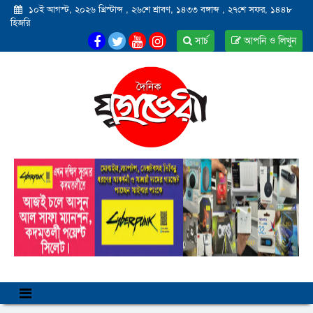
১০ই আগস্ট, ২০২৬ খ্রিস্টাব্দ
,
২৬শে শ্রাবণ, ১৪৩৩ বঙ্গাব্দ
,
২৭শে সফর, ১৪৪৮
হিজরি
সার্চ
আপনি ও লিখুন