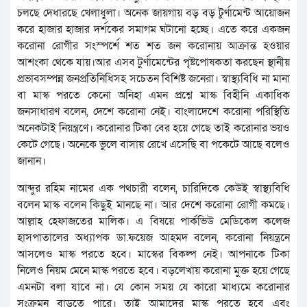
চলছে দেধারছে খেলাধুলা। অনেক জায়গায় বড় বড় টুর্ণামেন্ট আয়োজন
করে হাজার হাজার দর্শকের সমাগম ঘটানো হচ্ছে। এতে করে একজন
করোনা রোগীর সংস্পর্শে শত শত জন করোনায় আক্রান্ত হওয়ার
আশংকা থেকে যায়।আর এসব টুর্ণামেন্টের পৃষ্টপোষকতা করছেন স্থানীয়
প্রভাবসম্পন্ন জনপ্রতিনিধিসহ সচেতন বিশিষ্ট জনেরা। স্বাস্থ্যবিধি না মানা
বা মাস্ক পরতে কেনো অনিহা এমন প্রশ্নে মাস্ক বিহীনি একাধিক
জনসাধারণ বলেন, দেশে করোনা নেই। বাংলাদেশে করোনা পরিস্থিতি
অনেকটাই নিয়ন্ত্রণে। করোনার টিকা বের হয়ে গেছে তাই করোনার ভয়ও
কেটে গেছে। অনেকে ভুলে বাসায় রেখে এসেছি বা পকেটে আছে বলেও
জানান।
আব্দুর রহিম নামের এক পথচারী বলেন, চারিদিকে কেউই স্বাস্থ্যবিধি
বলেন মাস্ক বলেন কিছুই মানছে না। আর দেশে করোনা রোগী কমছে।
আল্লাহ হেফাজতের মালিক। এ বিষয়ে পার্কভিউ মেডিকেল কলেজ
হাসপাতালের অধ্যাপক ডা.ফয়েজ আহমদ বলেন, করোনা নিয়ন্ত্রনে
আসলেও মাস্ক পরতে হবে। মাস্কের বিকল্প নেই। আপনাকে টিকা
নিলেও নিয়ম মেনে মাস্ক পরতে হবে। বড়লেখায় করোনা মুক্ত হয়ে গেছে
এমনটা বলা যাবে না। যে কোন সময় যে কারো মাধ্যমে করোনার
সংক্রমন বাড়তে পারে। তাই আমাদের মাস্ক পরতে হবে এবং