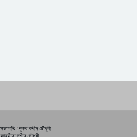
 সভাপতি : নূরুর রশীদ চৌধুরী
 ফাহমীদা রশীদ চৌধুরী