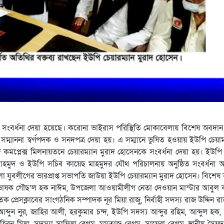
সংবর্ধনা দেয়া হয়েছে। করোনা ভাইরাস পরিস্থিতি মোকাবেলায় বিশেষ অবদান
ম্মাননা স্বর্ণপদক ও সনদপত্র দেয়া হয়। এ সম্মানে ভুষিত হওয়ায় ইউপি চেয়
কমপ্লেক্স মিলনায়তনে চেয়ারম্যান মুরাদ হোসেনকে সংবর্ধনা দেয়া হয়। ইউপি
মুদ ও ইউপি সচিব কায়েছ মাহমুদর যৌথ পরিচালনায় অনুষ্ঠিত সংবর্ধনা অনু
লা যুবলীগের ভারপ্রাপ্ত সভাপতি জাউয়া ইউপি চেয়ারম্যান মুরাদ হোসেন। বিশেষ
 প্রভাষক গৌছ’ল হক নাঈম, উপজেলা আওয়ামীলীগ নেতা দেওয়ান মাস্টার আবুল 
 প্রেসক্লাবের সাংগঠনিক সম্পাদক নূর মিয়া রাজু, নির্বাহী সদস্য রাজ উদ্দিন রা
ব্দুন নুর, জাহির আলী, হরকুমার চন্দ, ইউপি সদস্য আব্দুর রহিম, আব্দুল হক, 
া, হিরন মিয়া, সদস্যা সাফিয়া বেগম, মমতাজ বেগম, সায়েরা বেগম, স্থানীয় সৈয়দ