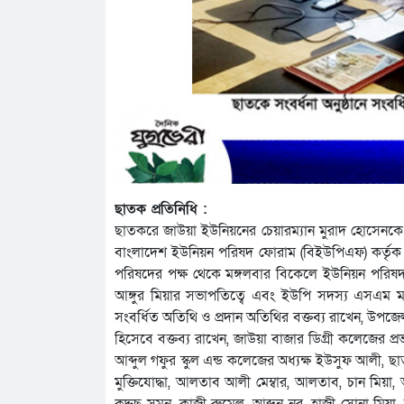
ছাতক প্রতিনিধি :
ছাতকরে জাউয়া ইউনিয়নের চেয়ারম্যান মুরাদ হোসেনকে 
বাংলাদেশ ইউনিয়ন পরিষদ ফোরাম (বিইউপিএফ) কর্তৃক স
পরিষদের পক্ষ থেকে মঙ্গলবার বিকেলে ইউনিয়ন পরিষদ 
আঙ্গুর মিয়ার সভাপতিত্বে এবং ইউপি সদস্য এসএম মাহ
সংবর্ধিত অতিথি ও প্রদান অতিথির বক্তব্য রাখেন, উপজে
হিসেবে বক্তব্য রাখেন, জাউয়া বাজার ডিগ্রী কলেজের
আব্দুল গফুর স্কুল এন্ড কলেজের অধ্যক্ষ ইউসুফ আলী, ছাতক
মুক্তিযোদ্ধা, আলতাব আলী মেম্বার, আলতাব, চান মিয়া, আ
কদ্দুছ সুমন, কাজী রুমেল, আব্দুন নুর, হাজী সোনা মিয়