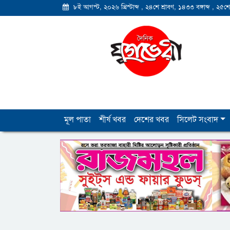
৮ই আগস্ট, ২০২৬ খ্রিস্টাব্দ
,
২৪শে শ্রাবণ, ১৪৩৩ বঙ্গাব্দ
,
২৫শে
মূল পাতা
শীর্ষ খবর
দেশের খবর
সিলেট সংবাদ