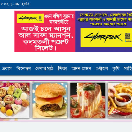
 সফর, ১৪৪৮ হিজরি
প্রবাস
বিনোদন
খেলার মাঠ
শিক্ষা
অঙ্গন-প্রাঙ্গন
গুণীজন
কৃষি
সাহি