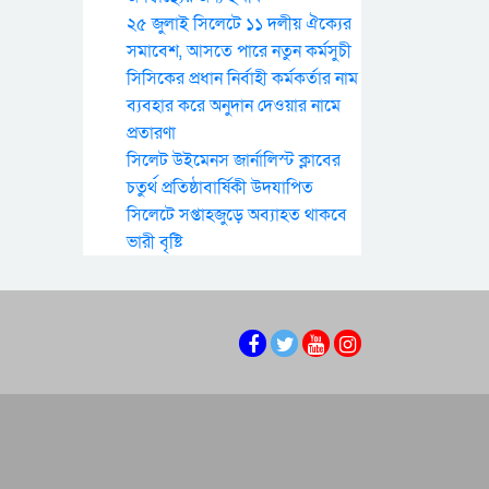
২৫ জুলাই সিলেটে ১১ দলীয় ঐক্যের
সমাবেশ, আসতে পারে নতুন কর্মসুচী
সিসিকের প্রধান নির্বাহী কর্মকর্তার নাম
ব্যবহার করে অনুদান দেওয়ার নামে
প্রতারণা
সিলেট উইমেনস জার্নালিস্ট ক্লাবের
চতুর্থ প্রতিষ্ঠাবার্ষিকী উদযাপিত
সিলেটে সপ্তাহজুড়ে অব্যাহত থাকবে
ভারী বৃষ্টি