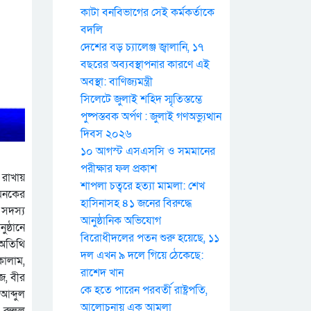
কাটা বনবিভাগের সেই কর্মকর্তাকে
বদলি
দেশের বড় চ্যালেঞ্জ জ্বালানি, ১৭
বছরের অব্যবস্থাপনার কারণে এই
অবস্থা: বাণিজ্যমন্ত্রী
সিলেটে জুলাই শহিদ স্মৃতিস্তম্ভে
পুষ্পস্তবক অর্পণ : জুলাই গণঅভ্যুত্থান
দিবস ২০২৬
১০ আগস্ট এসএসসি ও সমমানের
পরীক্ষার ফল প্রকাশ
 রাখায়
শাপলা চত্বরে হত্যা মামলা: শেখ
ামনকের
হাসিনাসহ ৪১ জনের বিরুদ্ধে
 সদস্য
আনুষ্ঠানিক অভিযোগ
ষ্ঠানে
বিরোধীদলের পতন শুরু হয়েছে, ১১
 অতিথি
দল এখন ৯ দলে গিয়ে ঠেকেছে:
কালাম,
রাশেদ খান
জ, বীর
কে হতে পারেন পরবর্তী রাষ্ট্রপতি,
আব্দুল
আলোচনায় এক আমলা
 রুহুল