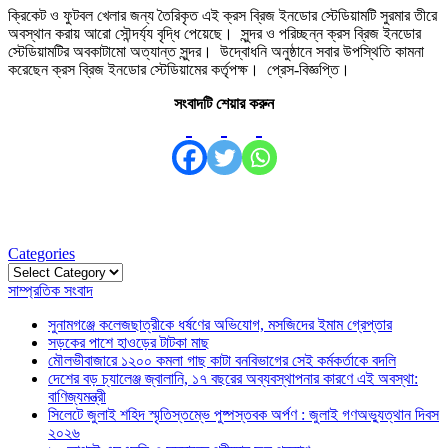
ক্রিকেট ও ফুটবল খেলার জন্য তৈরিকৃত এই ক্রস ব্রিজ ইনডোর স্টেডিয়ামটি সুরমার তীরে
অবস্থান করায় আরো সৌন্দর্য্য বৃদ্ধি পেয়েছে। সুন্দর ও পরিচ্ছন্ন ক্রস ব্রিজ ইনডোর
স্টেডিয়ামটির অবকাটামো অত্যান্ত সুন্দর। উদ্বোধনি অনুষ্ঠানে সবার উপস্থিতি কামনা
করেছেন ক্রস ব্রিজ ইনডোর স্টেডিয়ামের কর্তৃপক্ষ। প্রেস-বিজ্ঞপ্তি।
সংবাদটি শেয়ার করুন
Categories
Categories
সাম্প্রতিক সংবাদ
সুনামগঞ্জে কলেজছাত্রীকে ধর্ষণের অভিযোগ, মসজিদের ইমাম গ্রেপ্তার
সড়কের পাশে হাওড়ের টাটকা মাছ
মৌলভীবাজারে ১২০০ কমলা গাছ কাটা বনবিভাগের সেই কর্মকর্তাকে বদলি
দেশের বড় চ্যালেঞ্জ জ্বালানি, ১৭ বছরের অব্যবস্থাপনার কারণে এই অবস্থা:
বাণিজ্যমন্ত্রী
সিলেটে জুলাই শহিদ স্মৃতিস্তম্ভে পুষ্পস্তবক অর্পণ : জুলাই গণঅভ্যুত্থান দিবস
২০২৬