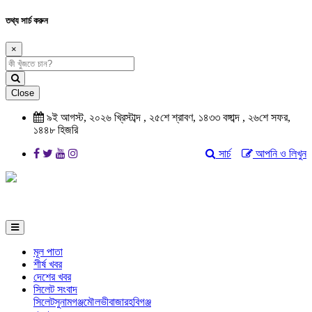
তথ্য সার্চ করুন
×
Close
৯ই আগস্ট, ২০২৬ খ্রিস্টাব্দ
,
২৫শে শ্রাবণ, ১৪৩৩ বঙ্গাব্দ
,
২৬শে সফর,
১৪৪৮ হিজরি
সার্চ
আপনি ও লিখুন
মূল পাতা
শীর্ষ খবর
দেশের খবর
সিলেট সংবাদ
সিলেট
সুনামগঞ্জ
মৌলভীবাজার
হবিগঞ্জ