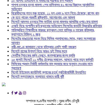
১০ আগস্ট এসএসসি ও সমমানের পরীক্ষার ফল প্রকাশ
শাপলা চত্বরে হত্যা মামলা: শেখ হাসিনাসহ ৪১ জনের বিরুদ্ধে আনুষ্ঠানিক
অভিযোগ
বিরোধীদলের পতন শুরু হয়েছে, ১১ দল এখন ৯ দলে গিয়ে ঠেকেছে: রাশেদ খান
কে হতে পারেন পরবর্তী রাষ্ট্রপতি, আলোচনায় এক আমলা
সিলেটে আদলত চত্বরে শিশু ফাহিমা হত্যা মামলার আসামির ওপর ফের হামলা
এআই দিয়ে অশালীন ছবি ছড়ানোর অভিযোগ সিলেটের কনটেন্ট ক্রিয়েটর রাফিয়ার
শাবিপ্রবিতে শিক্ষার্থীকে মারধর: ছাত্রদল নেতা হাসিবুর ও তারেক বহিষ্কার,
ক্যাম্পাসে নিষিদ্ধ ২ বছর
সিলেটের ভাঙাচোরা সড়ক নিয়ে সিসিক প্রশাসকের ক্ষোভ, দ্রুত সংস্কারের
আহ্বান
নারী-কাণ্ডে জামায়াত থেকে বহিস্কার এমপি গাজী নজরুল
সিলেটে হামের উপসর্গ নিয়ে আরও দুই শিশুর মৃত্যু
সেপটিক ট্যাংকের বর্জ্য ড্রেনে, জনস্বাস্থ্যের জন্য হুমকি
২৫ জুলাই সিলেটে ১১ দলীয় ঐক্যের সমাবেশ, আসতে পারে নতুন কর্মসুচী
সিসিকের প্রধান নির্বাহী কর্মকর্তার নাম ব্যবহার করে অনুদান দেওয়ার নামে
প্রতারণা
সিলেট উইমেনস জার্নালিস্ট ক্লাবের চতুর্থ প্রতিষ্ঠাবার্ষিকী উদযাপিত
সিলেটে সপ্তাহজুড়ে অব্যাহত থাকবে ভারী বৃষ্টি
সম্পাদক মণ্ডলীর সভাপতি : নূরুর রশীদ চৌধুরী