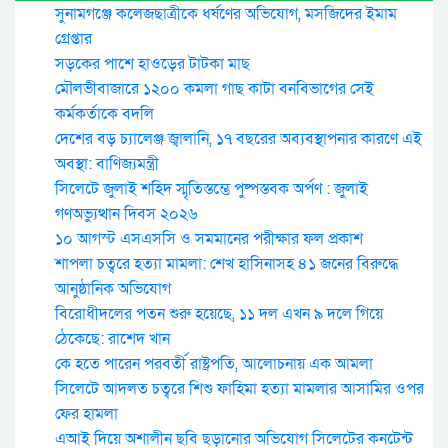
সুনামগঞ্জে কলেজছাত্রীকে ধর্ষণের অভিযোগ, মসজিদের ইমাম
গ্রেপ্তার
সড়কের পাশে হাওড়ের টাটকা মাছ
মৌলভীবাজারে ১২০০ কমলা গাছ কাটা বনবিভাগের সেই
কর্মকর্তাকে বদলি
দেশের বড় চ্যালেঞ্জ জ্বালানি, ১৭ বছরের অব্যবস্থাপনার কারণে এই
অবস্থা: বাণিজ্যমন্ত্রী
সিলেটে জুলাই শহিদ স্মৃতিস্তম্ভে পুষ্পস্তবক অর্পণ : জুলাই
গণঅভ্যুত্থান দিবস ২০২৬
১০ আগস্ট এসএসসি ও সমমানের পরীক্ষার ফল প্রকাশ
শাপলা চত্বরে হত্যা মামলা: শেখ হাসিনাসহ ৪১ জনের বিরুদ্ধে
আনুষ্ঠানিক অভিযোগ
বিরোধীদলের পতন শুরু হয়েছে, ১১ দল এখন ৯ দলে গিয়ে
ঠেকেছে: রাশেদ খান
কে হতে পারেন পরবর্তী রাষ্ট্রপতি, আলোচনায় এক আমলা
সিলেটে আদলত চত্বরে শিশু ফাহিমা হত্যা মামলার আসামির ওপর
ফের হামলা
এআই দিয়ে অশালীন ছবি ছড়ানোর অভিযোগ সিলেটের কনটেন্ট