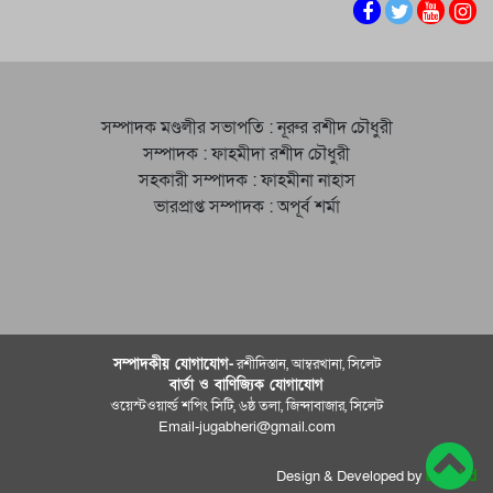
সম্পাদক মণ্ডলীর সভাপতি : নূরুর রশীদ চৌধুরী
সম্পাদক : ফাহমীদা রশীদ চৌধুরী
সহকারী সম্পাদক : ফাহমীনা নাহাস
ভারপ্রাপ্ত সম্পাদক : অপূর্ব শর্মা
সম্পাদকীয় যােগাযোগ-
রশীদিস্তান, আম্বরখানা, সিলেট
বার্তা ও বাণিজ্যিক যোগাযােগ
ওয়েস্টওয়ার্ল্ড শপিং সিটি, ৬ষ্ঠ তলা, জিন্দাবাজার, সিলেট
Email-jugabheri@gmail.com
Design & Developed by
best-bd