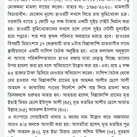
মোকদ্দমা মামলা দায়ের করেন। যাহার নং- ১৭৯৫/২০২০। মামলাটি
বিচারাধীন। যেকোন মূল্যে হাওরটি দখলে নিতে চায় ভূমিখেকো চক্র।
সরকারি ব্যায়ে ১ কোটি ৭৫ লক্ষ টাকায় একটি সুইচ গেইট নির্মান করা
হয়। হাওরটি ভূমিখেকোদের দখলে চলে গেলে সুইচ গেটটি মুল্যহীন
হয়ে পড়বে। শত শত কৃষক পরিবার অনাহারে মরতে হবে। হাওরের
বিষয়টি মিমাংশায় ১৭ ফেব্রুয়ারী রাত ৮টায় বিন্নাকান্দি গ্রামবাসীর সাথে
স্থানীয়ভাবে একটি সালিশ বৈঠক অনুষ্ঠিত হয়। এতে ফলাফল অনুকূলে
না আসায় পরিকল্পিতভাবে হাওর রক্ষায় যারা নেতৃত্ব দিচ্ছে তাদের
উপর হামলা করা হয় বলে অভিযোগে উল্লেখ করা হয়। এবং প্রায় ২ লক্ষ
৪৫ হাজার টাকা ছিনিয়ে নেওয়ার অভিযোগ করেন। সালিশ বৈঠক থেকে
বের হওয়ার পর বিন্নাকান্দি গ্রামের মৃত আছদ্দর আলীর ছেলে আলী
আহমদ ও জাকারিয়া গংরের নির্দেশে দেশি অস্ত্র দিয়ে হামলা করে
তিনজনকে গুরুতর আহত হন। আহতরা হলেন, বিন্নাকান্দি গ্রামের মৃত
ইছাই মিয়র ছেলে ইউসুফ আলী (৩৫), মৃত মতছির আলীর ছেলে আয়াত
উল্লাহ (৬৫), কামরুল ইসলাম (৩০)।
এ ব্যাপারে গোয়াইঘাট থানায় ৬ জনের নাম উল্লেখ করে অজ্ঞানামা
আরও ৪/৫ জনকে আসামী করা হয়। আসমাীরা হলেন, মৃত মতছির পুত্র
ওলি আহমদ (৪০), মৃত ইছা মিয়ার ছেলে কলিম উদ্দিন (৬৫), বুরহান