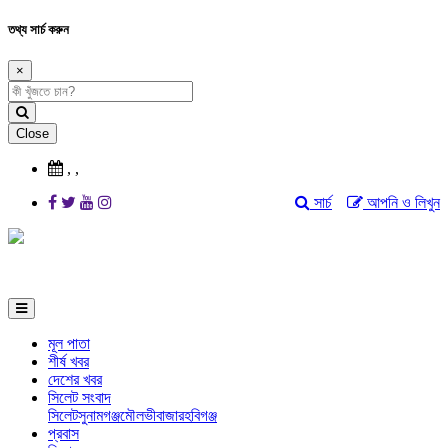
তথ্য সার্চ করুন
×
Close
,
,
সার্চ
আপনি ও লিখুন
মূল পাতা
শীর্ষ খবর
দেশের খবর
সিলেট সংবাদ
সিলেট
সুনামগঞ্জ
মৌলভীবাজার
হবিগঞ্জ
প্রবাস