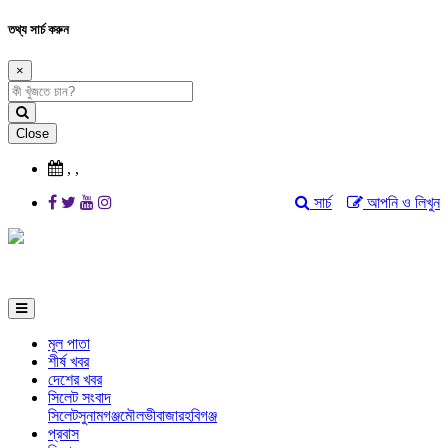
তথ্য সার্চ করুন
×
Close
,
,
সার্চ
আপনি ও লিখুন
মূল পাতা
শীর্ষ খবর
দেশের খবর
সিলেট সংবাদ
সিলেট
সুনামগঞ্জ
মৌলভীবাজার
হবিগঞ্জ
প্রবাস