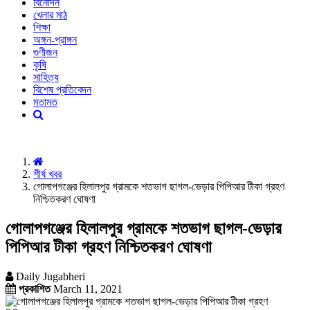
বিনোদন
খেলার মাঠ
শিক্ষা
অঙ্গন-প্রাঙ্গন
গুণীজন
কৃষি
সাহিত্য
বিশেষ প্রতিবেদন
মতামত
শীর্ষ খবর
গোলাপগঞ্জের হিলালপুর গ্রামকে শতভাগ ছাগল-ভেড়ার পিপিআর টীকা গ্রহণ
নিশ্চিতকরণ ঘোষণা
গোলাপগঞ্জের হিলালপুর গ্রামকে শতভাগ ছাগল-ভেড়ার
পিপিআর টীকা গ্রহণ নিশ্চিতকরণ ঘোষণা
Daily Jugabheri
প্রকাশিত
March 11, 2021