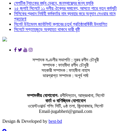
সেপটিক ট্যাংকের বর্জ্য ড্রেনে, জনস্বাস্থ্যের জন্য হুমকি
২৫ জুলাই সিলেটে ১১ দলীয় ঐক্যের সমাবেশ, আসতে পারে নতুন কর্মসুচী
সিসিকের প্রধান নির্বাহী কর্মকর্তার নাম ব্যবহার করে অনুদান দেওয়ার নামে
প্রতারণা
সিলেট উইমেনস জার্নালিস্ট ক্লাবের চতুর্থ প্রতিষ্ঠাবার্ষিকী উদযাপিত
সিলেটে সপ্তাহজুড়ে অব্যাহত থাকবে ভারী বৃষ্টি
সম্পাদক মণ্ডলীর সভাপতি : নূরুর রশীদ চৌধুরী
সম্পাদক : ফাহমীদা রশীদ চৌধুরী
সহকারী সম্পাদক : ফাহমীনা নাহাস
ভারপ্রাপ্ত সম্পাদক : অপূর্ব শর্মা
সম্পাদকীয় যােগাযোগ-
রশীদিস্তান, আম্বরখানা, সিলেট
বার্তা ও বাণিজ্যিক যোগাযােগ
ওয়েস্টওয়ার্ল্ড শপিং সিটি, ৬ষ্ঠ তলা, জিন্দাবাজার, সিলেট
Email-jugabheri@gmail.com
Design & Developed by
best-bd