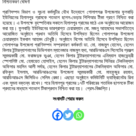
প্রাণিসম্পদ বিভাগ ও সুচনা কর্মসূচীর যৌথ উদ্যোগে গোলাপগঞ্জ উপজেলার ফুলবাড়ি
ইউনিয়নের হিলালপুর গ্রামকে শতভাগ ছাগল-ভেড়ার পিপিআর টীকা গ্রহণ নিশ্চিত করা
হয়েছে। এ উপলক্ষে বৃহস্পতিবার সকালে হিলালপুর গ্রামের মাঠে এক অনুষ্ঠানের আয়োজন
করা হয়। ফুলবাড়ি ইউনিয়নের ভারপ্রাপ্ত চেয়ারম্যান মো. মজনু আহমদের সভাপতিত্বে
আয়োজিত অনুষ্ঠানে প্রধান অতিথি হিসেবে উপস্থিত ছিলেন গোলাপগঞ্জ উপজেলা
চেয়ারম্যান ইকবাল আহমদ চৌধুরী। অনুষ্ঠানে বিশেষ অতিথি হিসেবে উপস্থিত ছিলেন
গোলাপগঞ্জ উপজেলা প্রাণিসম্পদ সম্প্রসারণ কর্মকর্তা ডা. মো. নাজমুুল হোসেন, হেলেন
কিলার ইন্টারন্যাশনালের ডিভিশনাল ম্যানেজার নাজমুল হুদা, আরডিআরএস সিলেটের প্রকল্প
সমন্ময়কারী মো. ফরাজদুক ভুঞা, হেলেন কিলার ইন্টারন্যাশনালের এনিম্যাল হাজভেন্ড্রী
স্পেশালিষ্ট মো. হেমায়েত হোসাইল, হেলেন কিলার ইন্টারন্যাশনালের সিনিয়র টেকনিক্যাল
অফিসার মহসিন আলী সর্দার, হেলেন কিলার ইন্টারন্যাশনালের টেকনিক্যাল অফিসার মো.
রফিকুল ইসলাম, আরডিআরএসের উপজেলা সমন্ময়কারী মো. মাহফুজুর রহমান,
আরডিআরএস জিসিডিও সেলিম রেজা। এছাড়া অনুষ্ঠানে কমিউনিটি ভ্যাকি্রানেটর রিনা
এবং সুমনা বক্তব্য রাখেন। পরে হিলালপুর গ্রামের ১৭টি পরিবারের শতাধিক ছাগলকে টিকা
প্রদানের মাধ্যমে শতভাগ টিকাপ্রদান নিশ্চিত করা হয়। প্রেস-বিজ্ঞপ্তি।
সংবাদটি শেয়ার করুন