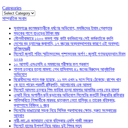
Categories
Categories
সাম্প্রতিক সংবাদ
সুনামগঞ্জে কলেজছাত্রীকে ধর্ষণের অভিযোগ, মসজিদের ইমাম গ্রেপ্তার
সড়কের পাশে হাওড়ের টাটকা মাছ
মৌলভীবাজারে ১২০০ কমলা গাছ কাটা বনবিভাগের সেই কর্মকর্তাকে বদলি
দেশের বড় চ্যালেঞ্জ জ্বালানি, ১৭ বছরের অব্যবস্থাপনার কারণে এই অবস্থা:
বাণিজ্যমন্ত্রী
সিলেটে জুলাই শহিদ স্মৃতিস্তম্ভে পুষ্পস্তবক অর্পণ : জুলাই গণঅভ্যুত্থান দিবস
২০২৬
১০ আগস্ট এসএসসি ও সমমানের পরীক্ষার ফল প্রকাশ
শাপলা চত্বরে হত্যা মামলা: শেখ হাসিনাসহ ৪১ জনের বিরুদ্ধে আনুষ্ঠানিক
অভিযোগ
বিরোধীদলের পতন শুরু হয়েছে, ১১ দল এখন ৯ দলে গিয়ে ঠেকেছে: রাশেদ খান
কে হতে পারেন পরবর্তী রাষ্ট্রপতি, আলোচনায় এক আমলা
সিলেটে আদলত চত্বরে শিশু ফাহিমা হত্যা মামলার আসামির ওপর ফের হামলা
এআই দিয়ে অশালীন ছবি ছড়ানোর অভিযোগ সিলেটের কনটেন্ট ক্রিয়েটর রাফিয়ার
শাবিপ্রবিতে শিক্ষার্থীকে মারধর: ছাত্রদল নেতা হাসিবুর ও তারেক বহিষ্কার,
ক্যাম্পাসে নিষিদ্ধ ২ বছর
সিলেটের ভাঙাচোরা সড়ক নিয়ে সিসিক প্রশাসকের ক্ষোভ, দ্রুত সংস্কারের
আহ্বান
নারী-কাণ্ডে জামায়াত থেকে বহিস্কার এমপি গাজী নজরুল
সিলেটে হামের উপসর্গ নিয়ে আরও দুই শিশুর মৃত্যু