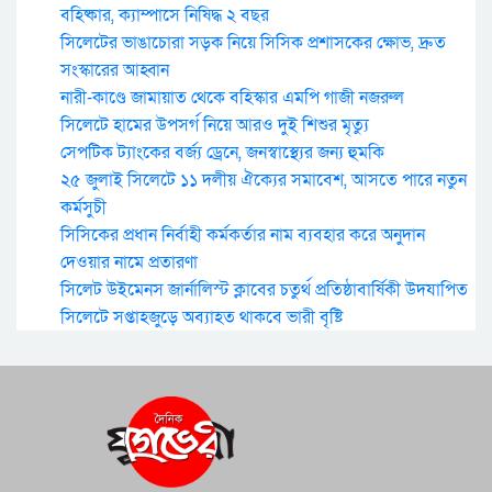
বহিষ্কার, ক্যাম্পাসে নিষিদ্ধ ২ বছর
সিলেটের ভাঙাচোরা সড়ক নিয়ে সিসিক প্রশাসকের ক্ষোভ, দ্রুত
সংস্কারের আহ্বান
নারী-কাণ্ডে জামায়াত থেকে বহিস্কার এমপি গাজী নজরুল
সিলেটে হামের উপসর্গ নিয়ে আরও দুই শিশুর মৃত্যু
সেপটিক ট্যাংকের বর্জ্য ড্রেনে, জনস্বাস্থ্যের জন্য হুমকি
২৫ জুলাই সিলেটে ১১ দলীয় ঐক্যের সমাবেশ, আসতে পারে নতুন
কর্মসুচী
সিসিকের প্রধান নির্বাহী কর্মকর্তার নাম ব্যবহার করে অনুদান
দেওয়ার নামে প্রতারণা
সিলেট উইমেনস জার্নালিস্ট ক্লাবের চতুর্থ প্রতিষ্ঠাবার্ষিকী উদযাপিত
সিলেটে সপ্তাহজুড়ে অব্যাহত থাকবে ভারী বৃষ্টি