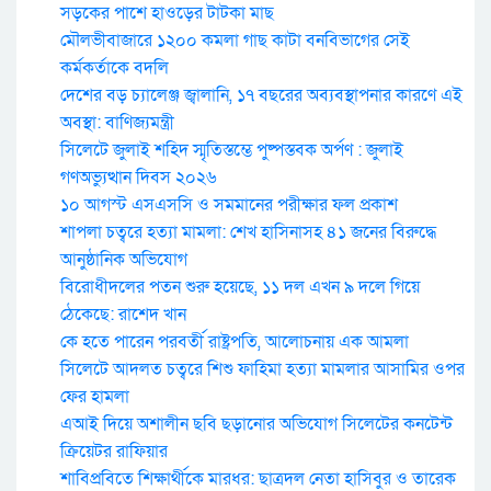
সড়কের পাশে হাওড়ের টাটকা মাছ
মৌলভীবাজারে ১২০০ কমলা গাছ কাটা বনবিভাগের সেই
কর্মকর্তাকে বদলি
দেশের বড় চ্যালেঞ্জ জ্বালানি, ১৭ বছরের অব্যবস্থাপনার কারণে এই
অবস্থা: বাণিজ্যমন্ত্রী
সিলেটে জুলাই শহিদ স্মৃতিস্তম্ভে পুষ্পস্তবক অর্পণ : জুলাই
গণঅভ্যুত্থান দিবস ২০২৬
১০ আগস্ট এসএসসি ও সমমানের পরীক্ষার ফল প্রকাশ
শাপলা চত্বরে হত্যা মামলা: শেখ হাসিনাসহ ৪১ জনের বিরুদ্ধে
আনুষ্ঠানিক অভিযোগ
বিরোধীদলের পতন শুরু হয়েছে, ১১ দল এখন ৯ দলে গিয়ে
ঠেকেছে: রাশেদ খান
কে হতে পারেন পরবর্তী রাষ্ট্রপতি, আলোচনায় এক আমলা
সিলেটে আদলত চত্বরে শিশু ফাহিমা হত্যা মামলার আসামির ওপর
ফের হামলা
এআই দিয়ে অশালীন ছবি ছড়ানোর অভিযোগ সিলেটের কনটেন্ট
ক্রিয়েটর রাফিয়ার
শাবিপ্রবিতে শিক্ষার্থীকে মারধর: ছাত্রদল নেতা হাসিবুর ও তারেক