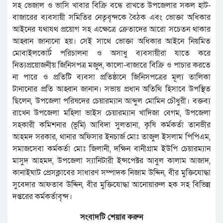
সহ ভেজাল ও ভাসি খাবার বিক্রি বন্ধে রাখতে উপজেলার সকল হাট-
বাজারের ব্যবসায়ী সমিতির নেতৃবৃন্দকে বৈঠক এবং ভোক্তা অধিকার
আইনের যথাযথ প্রয়োগ সহ এক্ষেত্রে ক্রেতাদের আরো সচেতন থাকার
আহ্বান জানানো হয়। সেই সাথে ভোক্তা অধিকার আইনে নিয়মিত
মোবাইলকোর্ট পরিচালনা ও অসাধু ব্যবসায়ীরা যাতে করে
নিত্যপ্রয়োজনীয় জিনিসপত্র মজুদ, কালো-বাজারে বিক্রি ও পাচার করতে
না পারে ও প্রতিটি ব্যবসা প্রতিষ্ঠানে জিনিসপত্রের মূল্য তালিকা
টানানোর প্রতি আহ্বান জানান। সভায় প্রধান অতিথি হিসাবে উপস্থিত
ছিলেন, উপজেলা পরিষদের চেয়ারম্যান আব্দুল মোমিন চৌধুরী। বক্তব্য
রাখেন উপজেলা মহিলা ভাইস চেয়ারম্যান খাদিজা বেগম, উপজেলা
সহকারী কমিশনার (ভূমি) আবিদা সুলতানা, কৃষি কর্মকর্তা তানভীর
আহমদ সরকার, থানার অফিসার ইনচার্জ মোঃ তাজুল ইসলাম পিপিএম,
সমাজসেবা কর্মকর্তা মোঃ জিলানী, দক্ষিন বানীগ্রাম ইউপি চেয়ারম্যান
মাসুদ আহমদ, উপজেলা স্যানিটারী ইন্সপেক্টর আবুল কালাম আজাদ,
কানাইঘাট প্রেসক্লাবের সাধারণ সম্পাদক নিজাম উদ্দিন, বীর মুক্তিযোদ্ধা
সুবেদার আফতাব উদ্দিন, বীর মুক্তিযোদ্ধা আনোয়ারুল হক সহ বিভিন্ন
দপ্তরের কর্মকর্তাবৃন্দ।
সংবাদটি শেয়ার করুন