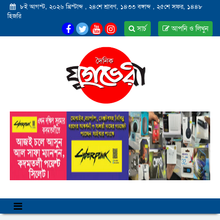
৮ই আগস্ট, ২০২৬ খ্রিস্টাব্দ
,
২৪শে শ্রাবণ, ১৪৩৩ বঙ্গাব্দ
,
২৫শে সফর, ১৪৪৮
হিজরি
সার্চ
আপনি ও লিখুন