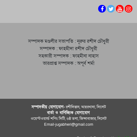
সম্পাদক মণ্ডলীর সভাপতি : নূরুর রশীদ চৌধুরী
সম্পাদক : ফাহমীদা রশীদ চৌধুরী
সহকারী সম্পাদক : ফাহমীনা নাহাস
ভারপ্রাপ্ত সম্পাদক : অপূর্ব শর্মা
সম্পাদকীয় যােগাযোগ-
রশীদিস্তান, আম্বরখানা, সিলেট
বার্তা ও বাণিজ্যিক যোগাযােগ
ওয়েস্টওয়ার্ল্ড শপিং সিটি, ৬ষ্ঠ তলা, জিন্দাবাজার, সিলেট
Email-jugabheri@gmail.com