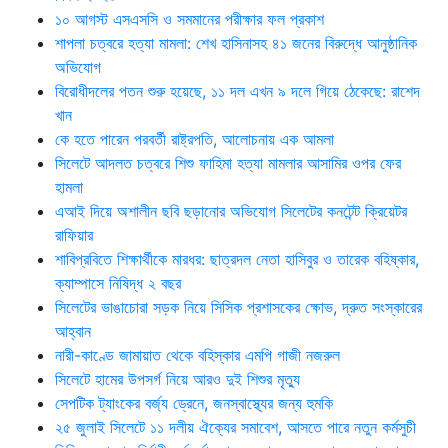
১০ আগস্ট এসএসসি ও সমমানের পরীক্ষার ফল প্রকাশ
শাপলা চত্বরে হত্যা মামলা: শেখ হাসিনাসহ ৪১ জনের বিরুদ্ধে আনুষ্ঠানিক
অভিযোগ
বিরোধীদলের পতন শুরু হয়েছে, ১১ দল এখন ৯ দলে গিয়ে ঠেকেছে: রাশেদ
খান
কে হতে পারেন পরবর্তী রাষ্ট্রপতি, আলোচনায় এক আমলা
সিলেটে আদলত চত্বরে শিশু ফাহিমা হত্যা মামলার আসামির ওপর ফের
হামলা
এআই দিয়ে অশালীন ছবি ছড়ানোর অভিযোগ সিলেটের কনটেন্ট ক্রিয়েটর
রাফিয়ার
শাবিপ্রবিতে শিক্ষার্থীকে মারধর: ছাত্রদল নেতা হাসিবুর ও তারেক বহিষ্কার,
ক্যাম্পাসে নিষিদ্ধ ২ বছর
সিলেটের ভাঙাচোরা সড়ক নিয়ে সিসিক প্রশাসকের ক্ষোভ, দ্রুত সংস্কারের
আহ্বান
নারী-কাণ্ডে জামায়াত থেকে বহিস্কার এমপি গাজী নজরুল
সিলেটে হামের উপসর্গ নিয়ে আরও দুই শিশুর মৃত্যু
সেপটিক ট্যাংকের বর্জ্য ড্রেনে, জনস্বাস্থ্যের জন্য হুমকি
২৫ জুলাই সিলেটে ১১ দলীয় ঐক্যের সমাবেশ, আসতে পারে নতুন কর্মসুচী