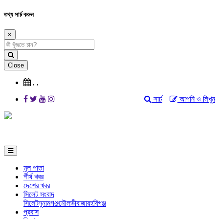
তথ্য সার্চ করুন
×
Close
,
,
সার্চ
আপনি ও লিখুন
মূল পাতা
শীর্ষ খবর
দেশের খবর
সিলেট সংবাদ
সিলেট
সুনামগঞ্জ
মৌলভীবাজার
হবিগঞ্জ
প্রবাস