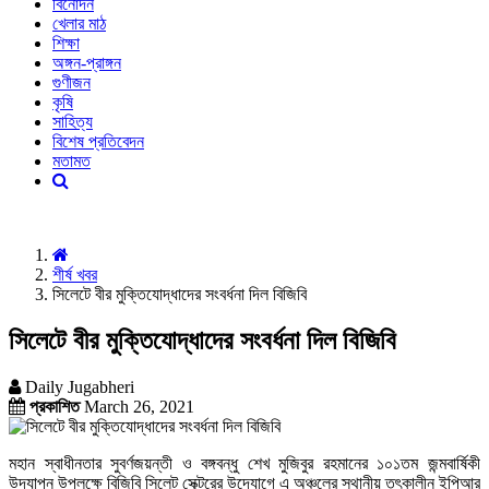
বিনোদন
খেলার মাঠ
শিক্ষা
অঙ্গন-প্রাঙ্গন
গুণীজন
কৃষি
সাহিত্য
বিশেষ প্রতিবেদন
মতামত
শীর্ষ খবর
সিলেটে বীর মুক্তিযোদ্ধাদের সংবর্ধনা দিল বিজিবি
সিলেটে বীর মুক্তিযোদ্ধাদের সংবর্ধনা দিল বিজিবি
Daily Jugabheri
প্রকাশিত
March 26, 2021
মহান স্বাধীনতার সুবর্ণজয়ন্তী ও বঙ্গবন্ধু শেখ মুজিবুর রহমানের ১০১তম জন্মবার্ষিকী
উদযাপন উপলক্ষে বিজিবি সিলেট সেক্টরের উদ্যোগে এ অঞ্চলের স্থানীয় তৎকালীন ইপিআর