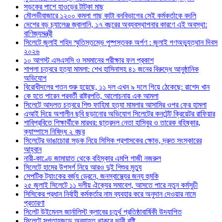
সড়কের পাশে হাওড়ের টাটকা মাছ
মৌলভীবাজারে ১২০০ কমলা গাছ কাটা বনবিভাগের সেই কর্মকর্তাকে বদলি
দেশের বড় চ্যালেঞ্জ জ্বালানি, ১৭ বছরের অব্যবস্থাপনার কারণে এই অবস্থা:
বাণিজ্যমন্ত্রী
সিলেটে জুলাই শহিদ স্মৃতিস্তম্ভে পুষ্পস্তবক অর্পণ : জুলাই গণঅভ্যুত্থান দিবস
২০২৬
১০ আগস্ট এসএসসি ও সমমানের পরীক্ষার ফল প্রকাশ
শাপলা চত্বরে হত্যা মামলা: শেখ হাসিনাসহ ৪১ জনের বিরুদ্ধে আনুষ্ঠানিক
অভিযোগ
বিরোধীদলের পতন শুরু হয়েছে, ১১ দল এখন ৯ দলে গিয়ে ঠেকেছে: রাশেদ খান
কে হতে পারেন পরবর্তী রাষ্ট্রপতি, আলোচনায় এক আমলা
সিলেটে আদলত চত্বরে শিশু ফাহিমা হত্যা মামলার আসামির ওপর ফের হামলা
এআই দিয়ে অশালীন ছবি ছড়ানোর অভিযোগ সিলেটের কনটেন্ট ক্রিয়েটর রাফিয়ার
শাবিপ্রবিতে শিক্ষার্থীকে মারধর: ছাত্রদল নেতা হাসিবুর ও তারেক বহিষ্কার,
ক্যাম্পাসে নিষিদ্ধ ২ বছর
সিলেটের ভাঙাচোরা সড়ক নিয়ে সিসিক প্রশাসকের ক্ষোভ, দ্রুত সংস্কারের
আহ্বান
নারী-কাণ্ডে জামায়াত থেকে বহিস্কার এমপি গাজী নজরুল
সিলেটে হামের উপসর্গ নিয়ে আরও দুই শিশুর মৃত্যু
সেপটিক ট্যাংকের বর্জ্য ড্রেনে, জনস্বাস্থ্যের জন্য হুমকি
২৫ জুলাই সিলেটে ১১ দলীয় ঐক্যের সমাবেশ, আসতে পারে নতুন কর্মসুচী
সিসিকের প্রধান নির্বাহী কর্মকর্তার নাম ব্যবহার করে অনুদান দেওয়ার নামে
প্রতারণা
সিলেট উইমেনস জার্নালিস্ট ক্লাবের চতুর্থ প্রতিষ্ঠাবার্ষিকী উদযাপিত
সিলেটে সপ্তাহজুড়ে অব্যাহত থাকবে ভারী বৃষ্টি