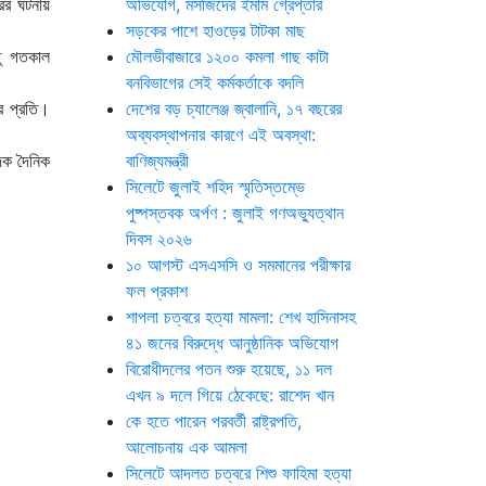
ের ঘটনায়
অভিযোগ, মসজিদের ইমাম গ্রেপ্তার
সড়কের পাশে হাওড়ের টাটকা মাছ
তু গতকাল
মৌলভীবাজারে ১২০০ কমলা গাছ কাটা
বনবিভাগের সেই কর্মকর্তাকে বদলি
ের প্রতি।
দেশের বড় চ্যালেঞ্জ জ্বালানি, ১৭ বছরের
অব্যবস্থাপনার কারণে এই অবস্থা:
াদক দৈনিক
বাণিজ্যমন্ত্রী
সিলেটে জুলাই শহিদ স্মৃতিস্তম্ভে
পুষ্পস্তবক অর্পণ : জুলাই গণঅভ্যুত্থান
দিবস ২০২৬
১০ আগস্ট এসএসসি ও সমমানের পরীক্ষার
ফল প্রকাশ
শাপলা চত্বরে হত্যা মামলা: শেখ হাসিনাসহ
৪১ জনের বিরুদ্ধে আনুষ্ঠানিক অভিযোগ
বিরোধীদলের পতন শুরু হয়েছে, ১১ দল
এখন ৯ দলে গিয়ে ঠেকেছে: রাশেদ খান
কে হতে পারেন পরবর্তী রাষ্ট্রপতি,
আলোচনায় এক আমলা
সিলেটে আদলত চত্বরে শিশু ফাহিমা হত্যা