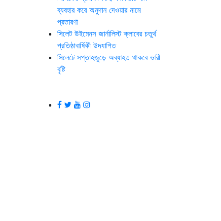
ব্যবহার করে অনুদান দেওয়ার নামে
প্রতারণা
সিলেট উইমেনস জার্নালিস্ট ক্লাবের চতুর্থ
প্রতিষ্ঠাবার্ষিকী উদযাপিত
সিলেটে সপ্তাহজুড়ে অব্যাহত থাকবে ভারী
বৃষ্টি