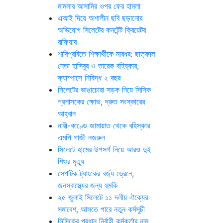
মামলার আসামির ওপর ফের হামলা
এআই দিয়ে অশালীন ছবি ছড়ানোর
অভিযোগ সিলেটের কনটেন্ট ক্রিয়েটর
রাফিয়ার
শাবিপ্রবিতে শিক্ষার্থীকে মারধর: ছাত্রদল
নেতা হাসিবুর ও তারেক বহিষ্কার,
ক্যাম্পাসে নিষিদ্ধ ২ বছর
সিলেটের ভাঙাচোরা সড়ক নিয়ে সিসিক
প্রশাসকের ক্ষোভ, দ্রুত সংস্কারের
আহ্বান
নারী-কাণ্ডে জামায়াত থেকে বহিস্কার
এমপি গাজী নজরুল
সিলেটে হামের উপসর্গ নিয়ে আরও দুই
শিশুর মৃত্যু
সেপটিক ট্যাংকের বর্জ্য ড্রেনে,
জনস্বাস্থ্যের জন্য হুমকি
২৫ জুলাই সিলেটে ১১ দলীয় ঐক্যের
সমাবেশ, আসতে পারে নতুন কর্মসুচী
সিসিকের প্রধান নির্বাহী কর্মকর্তার নাম