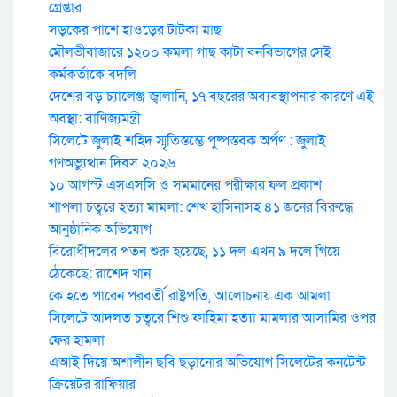
গ্রেপ্তার
সড়কের পাশে হাওড়ের টাটকা মাছ
মৌলভীবাজারে ১২০০ কমলা গাছ কাটা বনবিভাগের সেই
কর্মকর্তাকে বদলি
দেশের বড় চ্যালেঞ্জ জ্বালানি, ১৭ বছরের অব্যবস্থাপনার কারণে এই
অবস্থা: বাণিজ্যমন্ত্রী
সিলেটে জুলাই শহিদ স্মৃতিস্তম্ভে পুষ্পস্তবক অর্পণ : জুলাই
গণঅভ্যুত্থান দিবস ২০২৬
১০ আগস্ট এসএসসি ও সমমানের পরীক্ষার ফল প্রকাশ
শাপলা চত্বরে হত্যা মামলা: শেখ হাসিনাসহ ৪১ জনের বিরুদ্ধে
আনুষ্ঠানিক অভিযোগ
বিরোধীদলের পতন শুরু হয়েছে, ১১ দল এখন ৯ দলে গিয়ে
ঠেকেছে: রাশেদ খান
কে হতে পারেন পরবর্তী রাষ্ট্রপতি, আলোচনায় এক আমলা
সিলেটে আদলত চত্বরে শিশু ফাহিমা হত্যা মামলার আসামির ওপর
ফের হামলা
এআই দিয়ে অশালীন ছবি ছড়ানোর অভিযোগ সিলেটের কনটেন্ট
ক্রিয়েটর রাফিয়ার