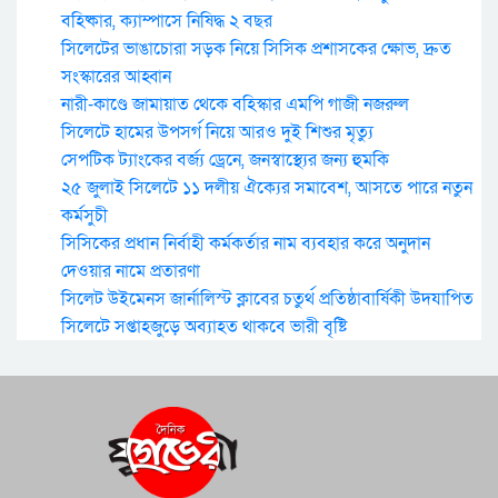
বহিষ্কার, ক্যাম্পাসে নিষিদ্ধ ২ বছর
সিলেটের ভাঙাচোরা সড়ক নিয়ে সিসিক প্রশাসকের ক্ষোভ, দ্রুত
সংস্কারের আহ্বান
নারী-কাণ্ডে জামায়াত থেকে বহিস্কার এমপি গাজী নজরুল
সিলেটে হামের উপসর্গ নিয়ে আরও দুই শিশুর মৃত্যু
সেপটিক ট্যাংকের বর্জ্য ড্রেনে, জনস্বাস্থ্যের জন্য হুমকি
২৫ জুলাই সিলেটে ১১ দলীয় ঐক্যের সমাবেশ, আসতে পারে নতুন
কর্মসুচী
সিসিকের প্রধান নির্বাহী কর্মকর্তার নাম ব্যবহার করে অনুদান
দেওয়ার নামে প্রতারণা
সিলেট উইমেনস জার্নালিস্ট ক্লাবের চতুর্থ প্রতিষ্ঠাবার্ষিকী উদযাপিত
সিলেটে সপ্তাহজুড়ে অব্যাহত থাকবে ভারী বৃষ্টি