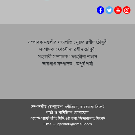
সম্পাদক মণ্ডলীর সভাপতি : নূরুর রশীদ চৌধুরী
সম্পাদক : ফাহমীদা রশীদ চৌধুরী
সহকারী সম্পাদক : ফাহমীনা নাহাস
ভারপ্রাপ্ত সম্পাদক : অপূর্ব শর্মা
সম্পাদকীয় যােগাযোগ-
রশীদিস্তান, আম্বরখানা, সিলেট
বার্তা ও বাণিজ্যিক যোগাযােগ
ওয়েস্টওয়ার্ল্ড শপিং সিটি, ৬ষ্ঠ তলা, জিন্দাবাজার, সিলেট
Email-jugabheri@gmail.com