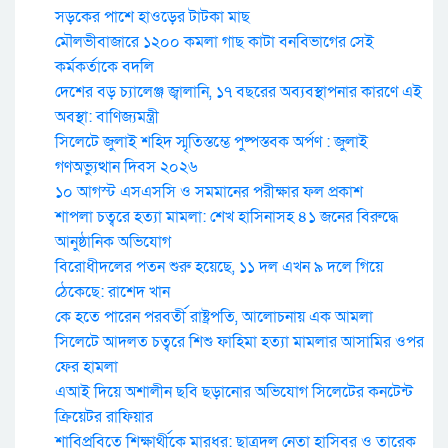
সড়কের পাশে হাওড়ের টাটকা মাছ
মৌলভীবাজারে ১২০০ কমলা গাছ কাটা বনবিভাগের সেই
কর্মকর্তাকে বদলি
দেশের বড় চ্যালেঞ্জ জ্বালানি, ১৭ বছরের অব্যবস্থাপনার কারণে এই
অবস্থা: বাণিজ্যমন্ত্রী
সিলেটে জুলাই শহিদ স্মৃতিস্তম্ভে পুষ্পস্তবক অর্পণ : জুলাই
গণঅভ্যুত্থান দিবস ২০২৬
১০ আগস্ট এসএসসি ও সমমানের পরীক্ষার ফল প্রকাশ
শাপলা চত্বরে হত্যা মামলা: শেখ হাসিনাসহ ৪১ জনের বিরুদ্ধে
আনুষ্ঠানিক অভিযোগ
বিরোধীদলের পতন শুরু হয়েছে, ১১ দল এখন ৯ দলে গিয়ে
ঠেকেছে: রাশেদ খান
কে হতে পারেন পরবর্তী রাষ্ট্রপতি, আলোচনায় এক আমলা
সিলেটে আদলত চত্বরে শিশু ফাহিমা হত্যা মামলার আসামির ওপর
ফের হামলা
এআই দিয়ে অশালীন ছবি ছড়ানোর অভিযোগ সিলেটের কনটেন্ট
ক্রিয়েটর রাফিয়ার
শাবিপ্রবিতে শিক্ষার্থীকে মারধর: ছাত্রদল নেতা হাসিবুর ও তারেক