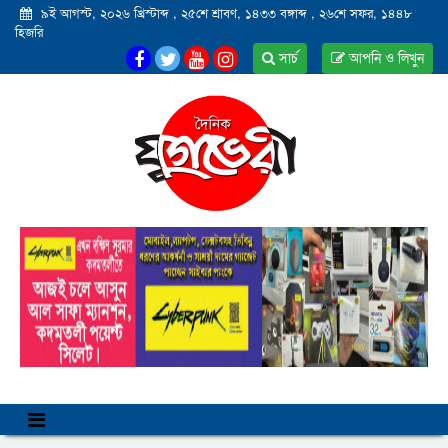
৯ই আগস্ট, ২০২৬ খ্রিস্টাব্দ
,
২৫শে শ্রাবণ, ১৪৩৩ বঙ্গাব্দ
,
২৬শে সফর, ১৪৪৮
হিজরি
সার্চ
আপনি ও লিখুন