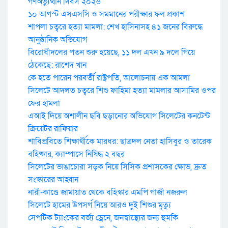
গণঅভ্যুত্থান দিবস ২০২৬
১০ আগস্ট এসএসসি ও সমমানের পরীক্ষার ফল প্রকাশ
শাপলা চত্বরে হত্যা মামলা: শেখ হাসিনাসহ ৪১ জনের বিরুদ্ধে
আনুষ্ঠানিক অভিযোগ
বিরোধীদলের পতন শুরু হয়েছে, ১১ দল এখন ৯ দলে গিয়ে
ঠেকেছে: রাশেদ খান
কে হতে পারেন পরবর্তী রাষ্ট্রপতি, আলোচনায় এক আমলা
সিলেটে আদলত চত্বরে শিশু ফাহিমা হত্যা মামলার আসামির ওপর
ফের হামলা
এআই দিয়ে অশালীন ছবি ছড়ানোর অভিযোগ সিলেটের কনটেন্ট
ক্রিয়েটর রাফিয়ার
শাবিপ্রবিতে শিক্ষার্থীকে মারধর: ছাত্রদল নেতা হাসিবুর ও তারেক
বহিষ্কার, ক্যাম্পাসে নিষিদ্ধ ২ বছর
সিলেটের ভাঙাচোরা সড়ক নিয়ে সিসিক প্রশাসকের ক্ষোভ, দ্রুত
সংস্কারের আহ্বান
নারী-কাণ্ডে জামায়াত থেকে বহিস্কার এমপি গাজী নজরুল
সিলেটে হামের উপসর্গ নিয়ে আরও দুই শিশুর মৃত্যু
সেপটিক ট্যাংকের বর্জ্য ড্রেনে, জনস্বাস্থ্যের জন্য হুমকি