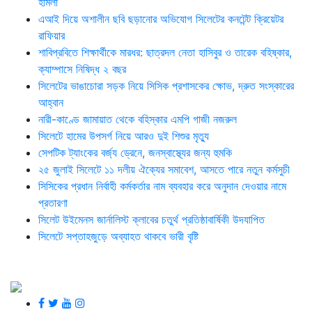
হামলা
এআই দিয়ে অশালীন ছবি ছড়ানোর অভিযোগ সিলেটের কনটেন্ট ক্রিয়েটর
রাফিয়ার
শাবিপ্রবিতে শিক্ষার্থীকে মারধর: ছাত্রদল নেতা হাসিবুর ও তারেক বহিষ্কার,
ক্যাম্পাসে নিষিদ্ধ ২ বছর
সিলেটের ভাঙাচোরা সড়ক নিয়ে সিসিক প্রশাসকের ক্ষোভ, দ্রুত সংস্কারের
আহ্বান
নারী-কাণ্ডে জামায়াত থেকে বহিস্কার এমপি গাজী নজরুল
সিলেটে হামের উপসর্গ নিয়ে আরও দুই শিশুর মৃত্যু
সেপটিক ট্যাংকের বর্জ্য ড্রেনে, জনস্বাস্থ্যের জন্য হুমকি
২৫ জুলাই সিলেটে ১১ দলীয় ঐক্যের সমাবেশ, আসতে পারে নতুন কর্মসুচী
সিসিকের প্রধান নির্বাহী কর্মকর্তার নাম ব্যবহার করে অনুদান দেওয়ার নামে
প্রতারণা
সিলেট উইমেনস জার্নালিস্ট ক্লাবের চতুর্থ প্রতিষ্ঠাবার্ষিকী উদযাপিত
সিলেটে সপ্তাহজুড়ে অব্যাহত থাকবে ভারী বৃষ্টি