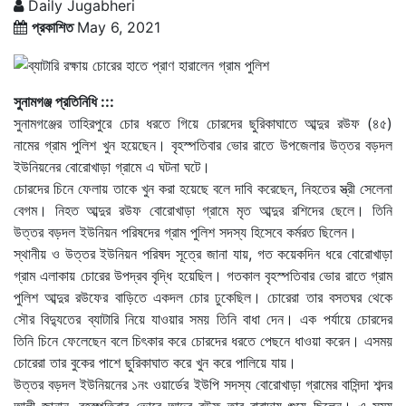
Daily Jugabheri
প্রকাশিত
May 6, 2021
সুনামগঞ্জ প্রতিনিধি :::
সুনামগঞ্জের তাহিরপুরে চোর ধরতে গিয়ে চোরদের ছুরিকাঘাতে আব্দুর রউফ (৪৫)
নামের গ্রাম পুলিশ খুন হয়েছেন। বৃহস্পতিবার ভোর রাতে উপজেলার উত্তর বড়দল
ইউনিয়নের বোরোখাড়া গ্রামে এ ঘটনা ঘটে।
চোরদের চিনে ফেলায় তাকে খুন করা হয়েছে বলে দাবি করেছেন, নিহতের স্ত্রী সেলেনা
বেগম। নিহত আব্দুর রউফ বোরোখাড়া গ্রামে মৃত আব্দুর রশিদের ছেলে। তিনি
উত্তর বড়দল ইউনিয়ন পরিষদের গ্রাম পুলিশ সদস্য হিসেবে কর্মরত ছিলেন।
স্থানীয় ও উত্তর ইউনিয়ন পরিষদ সূত্রে জানা যায়, গত কয়েকদিন ধরে বোরোখাড়া
গ্রাম এলাকায় চোরের উপদ্রব বৃদ্ধি হয়েছিল। গতকাল বৃহস্পতিবার ভোর রাতে গ্রাম
পুলিশ আব্দুর রউফের বাড়িতে একদল চোর ঢুকেছিল। চোরেরা তার বসতঘর থেকে
সৌর বিদ্যুতের ব্যাটারি নিয়ে যাওয়ার সময় তিনি বাধা দেন। এক পর্যায়ে চোরদের
তিনি চিনে ফেলেছেন বলে চিৎকার করে চোরদের ধরতে পেছনে ধাওয়া করেন। এসময়
চোরেরা তার বুকের পাশে ছুরিকাঘাত করে খুন করে পালিয়ে যায়।
উত্তর বড়দল ইউনিয়নের ১নং ওয়ার্ডের ইউপি সদস্য বোরোখাড়া গ্রামের বাসিন্দা শব্দর
আলী জানান, বৃহস্পতিবার ভোরে আব্দুর রউফ তার বারান্দায় শুয়ে ছিলেন। এ সময়