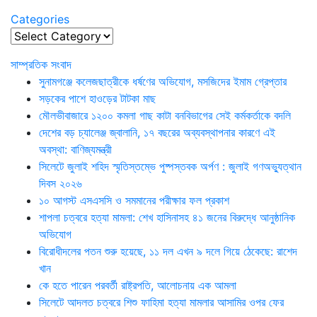
Categories
Categories
সাম্প্রতিক সংবাদ
সুনামগঞ্জে কলেজছাত্রীকে ধর্ষণের অভিযোগ, মসজিদের ইমাম গ্রেপ্তার
সড়কের পাশে হাওড়ের টাটকা মাছ
মৌলভীবাজারে ১২০০ কমলা গাছ কাটা বনবিভাগের সেই কর্মকর্তাকে বদলি
দেশের বড় চ্যালেঞ্জ জ্বালানি, ১৭ বছরের অব্যবস্থাপনার কারণে এই
অবস্থা: বাণিজ্যমন্ত্রী
সিলেটে জুলাই শহিদ স্মৃতিস্তম্ভে পুষ্পস্তবক অর্পণ : জুলাই গণঅভ্যুত্থান
দিবস ২০২৬
১০ আগস্ট এসএসসি ও সমমানের পরীক্ষার ফল প্রকাশ
শাপলা চত্বরে হত্যা মামলা: শেখ হাসিনাসহ ৪১ জনের বিরুদ্ধে আনুষ্ঠানিক
অভিযোগ
বিরোধীদলের পতন শুরু হয়েছে, ১১ দল এখন ৯ দলে গিয়ে ঠেকেছে: রাশেদ
খান
কে হতে পারেন পরবর্তী রাষ্ট্রপতি, আলোচনায় এক আমলা
সিলেটে আদলত চত্বরে শিশু ফাহিমা হত্যা মামলার আসামির ওপর ফের