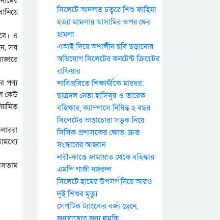
সিলেটে আদলত চত্বরে শিশু ফাহিমা
বানিয়ে
হত্যা মামলার আসামির ওপর ফের
হামলা
হবে। এ
েন, সব
এআই দিয়ে অশালীন ছবি ছড়ানোর
বাজারে
অভিযোগ সিলেটের কনটেন্ট ক্রিয়েটর
রাফিয়ার
ে পণ্য
শাবিপ্রবিতে শিক্ষার্থীকে মারধর:
লে কেউ
ছাত্রদল নেতা হাসিবুর ও তারেক
নিয়মিত
বহিষ্কার, ক্যাম্পাসে নিষিদ্ধ ২ বছর
সিলেটের ভাঙাচোরা সড়ক নিয়ে
িলাররা
সিসিক প্রশাসকের ক্ষোভ, দ্রুত
োমধ্যে
সংস্কারের আহ্বান
নারী-কাণ্ডে জামায়াত থেকে বহিস্কার
আসতাম
এমপি গাজী নজরুল
সিলেটে হামের উপসর্গ নিয়ে আরও
দুই শিশুর মৃত্যু
সেপটিক ট্যাংকের বর্জ্য ড্রেনে,
জনস্বাস্থ্যের জন্য হুমকি