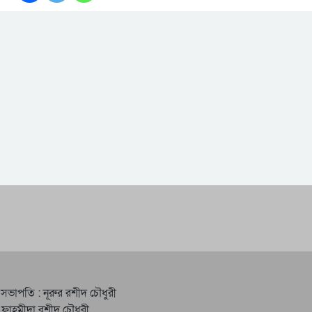
 সভাপতি : নূরুর রশীদ চৌধুরী
 ফাহমীদা রশীদ চৌধুরী