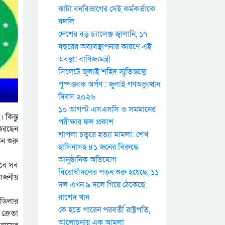
কাটা বনবিভাগের সেই কর্মকর্তাকে
বদলি
দেশের বড় চ্যালেঞ্জ জ্বালানি, ১৭
বছরের অব্যবস্থাপনার কারণে এই
অবস্থা: বাণিজ্যমন্ত্রী
সিলেটে জুলাই শহিদ স্মৃতিস্তম্ভে
পুষ্পস্তবক অর্পণ : জুলাই গণঅভ্যুত্থান
দিবস ২০২৬
১০ আগস্ট এসএসসি ও সমমানের
 কিন্তু
পরীক্ষার ফল প্রকাশ
 করছেন
শাপলা চত্বরে হত্যা মামলা: শেখ
ন শুরু
হাসিনাসহ ৪১ জনের বিরুদ্ধে
আনুষ্ঠানিক অভিযোগ
হবে সব
বিরোধীদলের পতন শুরু হয়েছে, ১১
য়োজনীয়
দল এখন ৯ দলে গিয়ে ঠেকেছে:
রাশেদ খান
 ডিলার
কে হতে পারেন পরবর্তী রাষ্ট্রপতি,
ক্রেতা
আলোচনায় এক আমলা
 নামের