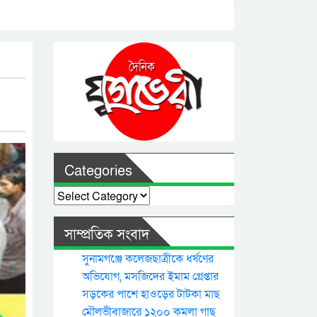
Categories
Categories
সাম্প্রতিক সংবাদ
সুনামগঞ্জে কলেজছাত্রীকে ধর্ষণের
অভিযোগ, মসজিদের ইমাম গ্রেপ্তার
সড়কের পাশে হাওড়ের টাটকা মাছ
মৌলভীবাজারে ১২০০ কমলা গাছ