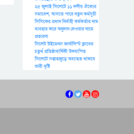
২৫ জুলাই সিলেটে ১১ দলীয় ঐক্যের
সমাবেশ, আসতে পারে নতুন কর্মসুচী
সিসিকের প্রধান নির্বাহী কর্মকর্তার নাম
ব্যবহার করে অনুদান দেওয়ার নামে
প্রতারণা
সিলেট উইমেনস জার্নালিস্ট ক্লাবের
চতুর্থ প্রতিষ্ঠাবার্ষিকী উদযাপিত
সিলেটে সপ্তাহজুড়ে অব্যাহত থাকবে
ভারী বৃষ্টি