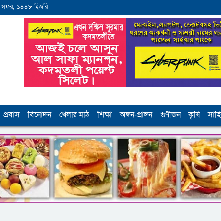
 সফর, ১৪৪৮ হিজরি
প্রবাস
বিনোদন
খেলার মাঠ
শিক্ষা
অঙ্গন-প্রাঙ্গন
গুণীজন
কৃষি
সাহি