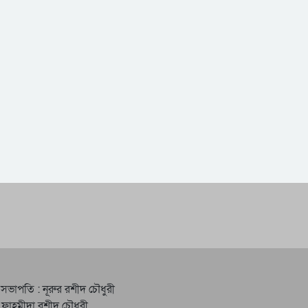
 সভাপতি : নূরুর রশীদ চৌধুরী
 ফাহমীদা রশীদ চৌধুরী