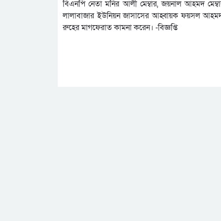
বিএনপি নেতা মনির আলী মেম্বার, জয়নাল আহমদ মেম্বার
লালাবাজার ইউনিয়ন জাসাসের আহ্বায়ক ফয়সল আহমদ ও স
রুহের মাগফেরাত কামনা করেন। -বিজ্ঞপ্তি