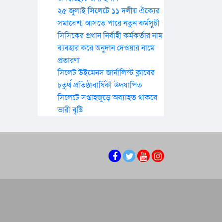
২৫ জুলাই সিলেটে ১১ দলীয় ঐক্যের
সমাবেশ, আসতে পারে নতুন কর্মসুচী
সিসিকের প্রধান নির্বাহী কর্মকর্তার নাম
ব্যবহার করে অনুদান দেওয়ার নামে
প্রতারণা
সিলেট উইমেনস জার্নালিস্ট ক্লাবের
চতুর্থ প্রতিষ্ঠাবার্ষিকী উদযাপিত
সিলেটে সপ্তাহজুড়ে অব্যাহত থাকবে
ভারী বৃষ্টি