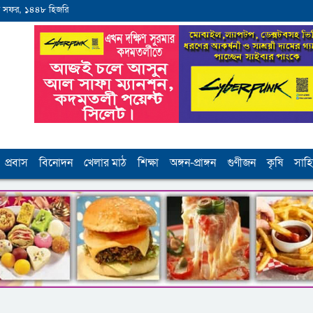
 সফর, ১৪৪৮ হিজরি
প্রবাস
বিনোদন
খেলার মাঠ
শিক্ষা
অঙ্গন-প্রাঙ্গন
গুণীজন
কৃষি
সাহি