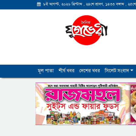
৮ই আগস্ট, ২০২৬ খ্রিস্টাব্দ
,
২৪শে শ্রাবণ, ১৪৩৩ বঙ্গাব্দ
,
২৫শে
মূল পাতা
শীর্ষ খবর
দেশের খবর
সিলেট সংবাদ