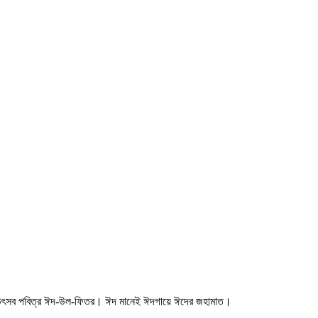
্মীয় উৎসব পবিত্র ঈদ-উল-ফিতর। ঈদ মানেই ঈদগায়ে ঈদের জহামাত।