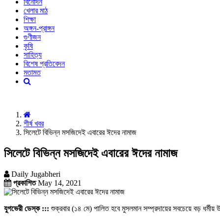
বিনোদন
খেলার মাঠ
শিক্ষা
অঙ্গন-প্রাঙ্গন
গুণীজন
কৃষি
সাহিত্য
বিশেষ প্রতিবেদন
মতামত
শীর্ষ খবর
সিলেটে বিভিন্ন মসজিদেই এবারের ঈদের নামাজ
সিলেটে বিভিন্ন মসজিদেই এবারের ঈদের নামাজ
Daily Jugabheri
প্রকাশিত
May 14, 2021
যুগভেরী ডেস্ক :::
শুক্রবার (১৪ মে) পালিত হবে মুসলমান সম্প্রদায়ের সবচেয়ে বড় ধর