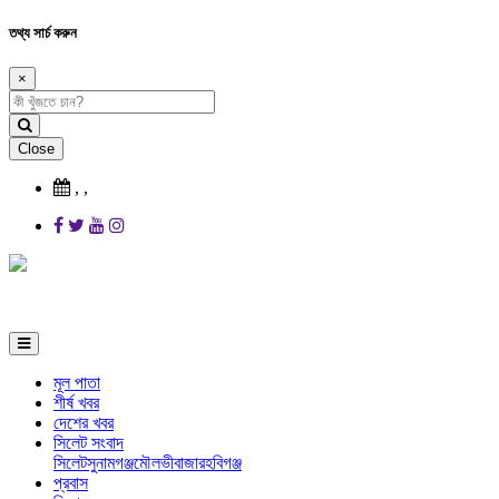
তথ্য সার্চ করুন
×
Close
,
,
মূল পাতা
শীর্ষ খবর
দেশের খবর
সিলেট সংবাদ
সিলেট
সুনামগঞ্জ
মৌলভীবাজার
হবিগঞ্জ
প্রবাস