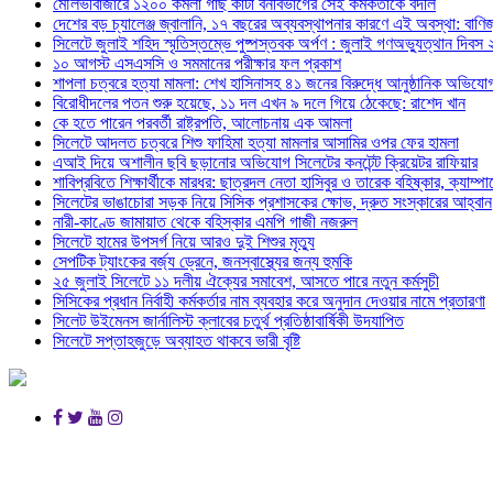
মৌলভীবাজারে ১২০০ কমলা গাছ কাটা বনবিভাগের সেই কর্মকর্তাকে বদলি
দেশের বড় চ্যালেঞ্জ জ্বালানি, ১৭ বছরের অব্যবস্থাপনার কারণে এই অবস্থা: বাণিজ্য
সিলেটে জুলাই শহিদ স্মৃতিস্তম্ভে পুষ্পস্তবক অর্পণ : জুলাই গণঅভ্যুত্থান দিবস
১০ আগস্ট এসএসসি ও সমমানের পরীক্ষার ফল প্রকাশ
শাপলা চত্বরে হত্যা মামলা: শেখ হাসিনাসহ ৪১ জনের বিরুদ্ধে আনুষ্ঠানিক অভিযো
বিরোধীদলের পতন শুরু হয়েছে, ১১ দল এখন ৯ দলে গিয়ে ঠেকেছে: রাশেদ খান
কে হতে পারেন পরবর্তী রাষ্ট্রপতি, আলোচনায় এক আমলা
সিলেটে আদলত চত্বরে শিশু ফাহিমা হত্যা মামলার আসামির ওপর ফের হামলা
এআই দিয়ে অশালীন ছবি ছড়ানোর অভিযোগ সিলেটের কনটেন্ট ক্রিয়েটর রাফিয়ার
শাবিপ্রবিতে শিক্ষার্থীকে মারধর: ছাত্রদল নেতা হাসিবুর ও তারেক বহিষ্কার, ক্যাম্প
সিলেটের ভাঙাচোরা সড়ক নিয়ে সিসিক প্রশাসকের ক্ষোভ, দ্রুত সংস্কারের আহ্বান
নারী-কাণ্ডে জামায়াত থেকে বহিস্কার এমপি গাজী নজরুল
সিলেটে হামের উপসর্গ নিয়ে আরও দুই শিশুর মৃত্যু
সেপটিক ট্যাংকের বর্জ্য ড্রেনে, জনস্বাস্থ্যের জন্য হুমকি
২৫ জুলাই সিলেটে ১১ দলীয় ঐক্যের সমাবেশ, আসতে পারে নতুন কর্মসুচী
সিসিকের প্রধান নির্বাহী কর্মকর্তার নাম ব্যবহার করে অনুদান দেওয়ার নামে প্রতারণা
সিলেট উইমেনস জার্নালিস্ট ক্লাবের চতুর্থ প্রতিষ্ঠাবার্ষিকী উদযাপিত
সিলেটে সপ্তাহজুড়ে অব্যাহত থাকবে ভারী বৃষ্টি