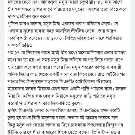
মন্ডলের মেয়ে এবং আটককৃত মসুদ মিয়ার চতুর্থ স্ত্রী। ৭/৮ মাস আগে
শ্রীমঙ্গল শহরে ডলির সাথে পরিচয় হয় মসুদের। এরপর তারা বিয়ে করে
দাম্পত্যজীবন শুরু করেন।
পুলিশ আরও জানায়, মসুদ মিয়া একজন খারাপ চরিত্রের লোক। সে
এলাকায় সুদের ব্যবসা করে আসছিল দীর্ঘদিন থেকে। তার আরও
একাধিক স্ত্রী রয়েছে। এছাড়াও সে বিভিন্ন মহিলাদের সাথে পরকিয়ার
সম্পর্কে জড়িত।
গত ১৭ মে দিবাগত রাতে স্বামী-স্ত্রীর মধ্যে মনোমালিন্যের জেরে তাদের
মধ্যে ঝগড়া হয়। এ সময় মসুদ মিয়া ডলিকে কাপড় দিয়ে গলায় চেপে
শ্বাসরোধ করে হত্যা করে। পরের দিন মসুদ শহরের কাপড় ব্যবসায়ী
অনিক মিয়ার কাছ থেকে একটি সাদা বস্তা কিনে নেয়। রাত আটটার পর
শহরতলির সিন্দুরখান সড়কের সিএনজি অটোরিকশা স্ট্যান্ডের
ম্যানেজার মনফর মিয়াকে ফোন করে একটি গাড়ি পাঠাতে বলে। মনফর
মিয়া সিএনজি চালক বেলাল মিয়াকে মসুদের বাড়ি পাঠালে মসুদ
বস্তাবন্দি ডলির লাশ তার সিএনজিতে তুলে।
স্থানীয় সিএনজি চালক বেলাল মিয়া জানায়, সিএনজিতে যখন বস্তাটি
তুলা হয় তখন তিনি মসুদকে বস্তার ভেতরে কী আছেন জানতে চান।
কিন্তু মসুদ এর কোনো জবাব না দিয়ে চালককে উপজেলার সিন্দুরখান
ইউনিয়নের হুগলীয়া বাজারের দিকে যেতে বলেন। তিনি উদনাছড়ার