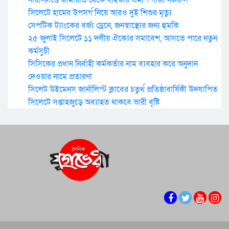
সিলেটে হামের উপসর্গ নিয়ে আরও দুই শিশুর মৃত্যু
সেপটিক ট্যাংকের বর্জ্য ড্রেনে, জনস্বাস্থ্যের জন্য হুমকি
২৫ জুলাই সিলেটে ১১ দলীয় ঐক্যের সমাবেশ, আসতে পারে নতুন
কর্মসুচী
সিসিকের প্রধান নির্বাহী কর্মকর্তার নাম ব্যবহার করে অনুদান
দেওয়ার নামে প্রতারণা
সিলেট উইমেনস জার্নালিস্ট ক্লাবের চতুর্থ প্রতিষ্ঠাবার্ষিকী উদযাপিত
সিলেটে সপ্তাহজুড়ে অব্যাহত থাকবে ভারী বৃষ্টি