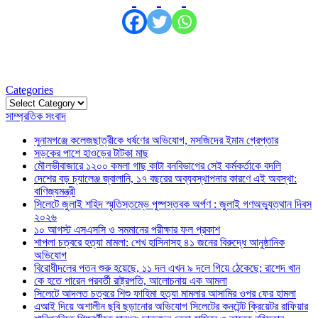
Categories
Categories
সাম্প্রতিক সংবাদ
সুনামগঞ্জে কলেজছাত্রীকে ধর্ষণের অভিযোগ, মসজিদের ইমাম গ্রেপ্তার
সড়কের পাশে হাওড়ের টাটকা মাছ
মৌলভীবাজারে ১২০০ কমলা গাছ কাটা বনবিভাগের সেই কর্মকর্তাকে বদলি
দেশের বড় চ্যালেঞ্জ জ্বালানি, ১৭ বছরের অব্যবস্থাপনার কারণে এই অবস্থা:
বাণিজ্যমন্ত্রী
সিলেটে জুলাই শহিদ স্মৃতিস্তম্ভে পুষ্পস্তবক অর্পণ : জুলাই গণঅভ্যুত্থান দিবস
২০২৬
১০ আগস্ট এসএসসি ও সমমানের পরীক্ষার ফল প্রকাশ
শাপলা চত্বরে হত্যা মামলা: শেখ হাসিনাসহ ৪১ জনের বিরুদ্ধে আনুষ্ঠানিক
অভিযোগ
বিরোধীদলের পতন শুরু হয়েছে, ১১ দল এখন ৯ দলে গিয়ে ঠেকেছে: রাশেদ খান
কে হতে পারেন পরবর্তী রাষ্ট্রপতি, আলোচনায় এক আমলা
সিলেটে আদলত চত্বরে শিশু ফাহিমা হত্যা মামলার আসামির ওপর ফের হামলা
এআই দিয়ে অশালীন ছবি ছড়ানোর অভিযোগ সিলেটের কনটেন্ট ক্রিয়েটর রাফিয়ার