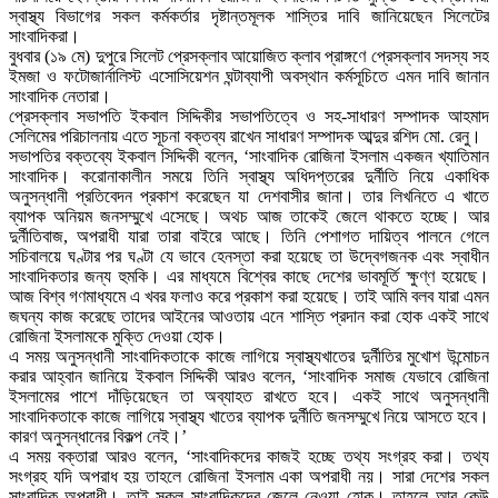
স্বাস্থ্য বিভাগের সকল কর্মকর্তার দৃষ্টান্তমূলক শাস্তির দাবি জানিয়েছেন সিলেটের
সাংবাদিকরা।
বুধবার (১৯ মে) দুপুরে সিলেট প্রেসক্লাব আয়োজিত ক্লাব প্রাঙ্গণে প্রেসক্লাব সদস্য সহ
ইমজা ও ফটোজার্নালিস্ট এসোসিয়েশন ঘন্টাব্যাপী অবস্থান কর্মসূচিতে এমন দাবি জানান
সাংবাদিক নেতারা।
প্রেসক্লাব সভাপতি ইকবাল সিদ্দিকীর সভাপতিত্বে ও সহ-সাধারণ সম্পাদক আহমাদ
সেলিমের পরিচালনায় এতে সূচনা বক্তব্য রাখেন সাধারণ সম্পাদক আব্দুর রশিদ মো. রেনু।
সভাপতির বক্তব্যে ইকবাল সিদ্দিকী বলেন, ‘সাংবাদিক রোজিনা ইসলাম একজন খ্যাতিমান
সাংবাদিক। করোনাকালীন সময়ে তিনি স্বাস্থ্য অধিদপ্তরের দুর্নীতি নিয়ে একাধিক
অনুসন্ধানী প্রতিবেদন প্রকাশ করেছেন যা দেশবাসীর জানা। তার লিখনিতে এ খাতে
ব্যাপক অনিয়ম জনসম্মুখে এসেছে। অথচ আজ তাকেই জেলে থাকতে হচ্ছে। আর
দুর্নীতিবাজ, অপরাধী যারা তারা বাইরে আছে। তিনি পেশাগত দায়িত্ব পালনে গেলে
সচিবালয়ে ঘণ্টার পর ঘণ্টা যে ভাবে হেনস্তা করা হয়েছে তা উদ্বেগজনক এবং স্বাধীন
সাংবাদিকতার জন্য হুমকি। এর মাধ্যমে বিশ্বের কাছে দেশের ভাবমূর্তি ক্ষুণ্ণ হয়েছে।
আজ বিশ্ব গণমাধ্যমে এ খবর ফলাও করে প্রকাশ করা হয়েছে। তাই আমি বলব যারা এমন
জঘন্য কাজ করেছে তাদের আইনের আওতায় এনে শাস্তি প্রদান করা হোক একই সাথে
রোজিনা ইসলামকে মুক্তি দেওয়া হোক।
এ সময় অনুসন্ধানী সাংবাদিকতাকে কাজে লাগিয়ে স্বাস্থ্যখাতের দুর্নীতির মুখোশ উন্মোচন
করার আহ্বান জানিয়ে ইকবাল সিদ্দিকী আরও বলেন, ‘সাংবাদিক সমাজ যেভাবে রোজিনা
ইসলামের পাশে দাঁড়িয়েছেন তা অব্যাহত রাখতে হবে। একই সাথে অনুসন্ধানী
সাংবাদিকতাকে কাজে লাগিয়ে স্বাস্থ্য খাতের ব্যাপক দুর্নীতি জনসম্মুখে নিয়ে আসতে হবে।
কারণ অনুসন্ধানের বিকল্প নেই।’
এ সময় বক্তারা আরও বলেন, ‘সাংবাদিকদের কাজই হচ্ছে তথ্য সংগ্রহ করা। তথ্য
সংগ্রহ যদি অপরাধ হয় তাহলে রোজিনা ইসলাম একা অপরাধী নয়। সারা দেশের সকল
সাংবাদিক অপরাধী। তাই সকল সাংবাদিকদের জেলে নেওয়া হোক। তাহলে আর কেউ