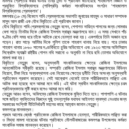
মামলায় গ্রেপ্তার করার ঘটনায় তীব্র নিন্দা ও প্রতিবাদ জানিয়েছে শাহজালাল বিজ্ঞান ও
প্রযুক্তি বিশ্ববিদ্যালয়ে (শাবিপ্রবি) কর্মরত সাংবাদিকদের সংগঠন ‘শাহজালাল
বিশ্ববিদ্যালয় প্রেসক্লাব’।
মঙ্গলবার (১৮ মে) বিকেলে শাবি প্রেসক্লাবের সভাপতি জুবায়ের মাহমুদ ও সাধারণ সম্পাদক
মাসুদ আল রাজী এক যৌথ বিবৃতিতে এই প্রতিবাদ জানান।
যৌথ বিবৃতিতে শাবি প্রেসক্লাবের নেতৃবৃন্দ বলেন, পেশাগত দায়িত্ব পালনের জন্য সোমবার
বেলা সাড়ে তিনটার দিকে রোজিনা ইসলাম স্বাস্থ্য মন্ত্রণালয়ে যান। এ সময় সেখানে পাঁচ
ঘণ্টার বেশি সময় ধরে তাঁকে আটকে রেখে হেনস্তা করা হয়। একপর্যায়ে তিনি অজ্ঞান হয়ে
পড়েন। রাত সাড়ে আটটার দিকে পুলিশ তাকে শাহবাগ থানায় নিয়ে যায়। পরে ঢাকার
শাহবাগ থানায় ১৮৬০ সালের দণ্ডবিধিতে চুরির অভিযোগে এবং ১৯২৩ সালের অফিসিয়াল
সিক্রেটস অ্যাক্টে রাষ্ট্রীয় গোপন নথি সরানো ও অনুমতি না নিয়ে ছবি তোলার অভিযোগে
মামলা করা হয়।
বিবৃতিতে নেতৃবৃন্দ বলেন, অনুসন্ধানী সাংবাদিকতার ক্ষেত্রে রোজিনা ইসলামের
আন্তর্জাতিক স্বীকৃতি রয়েছে। সম্প্রতি রোজিনা ইসলাম স্বাস্থ্য মন্ত্রণালয়ের বিভিন্ন
নিয়োগ, টিকা নিয়ে অব্যবস্থাপনা এবং নিয়োগের ক্ষেত্রে দুর্নীতি নিয়ে অসংখ্য অনুসন্ধানী
প্রতিবেদন প্রকাশ করেছেন। সেই আক্রোশ থেকেই তাকে শারীরিকভাবে লাঞ্ছিত এবং
আটক করা হয়েছে বলে আমরা মনে করি। এই ঘটনা স্বাধীন সাংবাদিকতার ক্ষেত্রে চরম
প্রতিবন্ধকতার সৃষ্টি করবে বলেও আমরা মনে করি।
নেতৃবৃন্দ আরও বলেন, অবিলম্বে রোজিনা ইসলামকে মুক্তি দিতে হবে। পাশাপাশি এ ঘটনার
সঙ্গে জড়িত ব্যক্তিদের বিরুদ্ধে সুষ্ঠু তদন্তপূর্বক যথাযথ আইনগত ব্যবস্থা নেওয়ার জন্য
সরকারের সংশ্লিষ্ট নীতিনির্ধারণী মহলের কাছে আহ্বান জানান নেতৃবৃন্দ।
কমলগঞ্জে মানববন্ধন :
প্রথম আলোর জ্যেষ্ঠ প্রতিবেদক রোজিনা ইসলামকে হেনস্তা, শারীরিকভাবে লাঞ্ছিত করা
ও মিথ্যা মামলা দায়েরের ঘটনার প্রতিবাদে মৌলভীবাজারের কমলগঞ্জ উপজেলায় কর্মরত
সাংবাদিক সমাজ মানবন্ধন করেছেন।