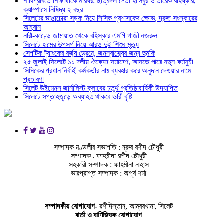
শাবিপ্রবিতে শিক্ষার্থীকে মারধর: ছাত্রদল নেতা হাসিবুর ও তারেক বহিষ্কার,
ক্যাম্পাসে নিষিদ্ধ ২ বছর
সিলেটের ভাঙাচোরা সড়ক নিয়ে সিসিক প্রশাসকের ক্ষোভ, দ্রুত সংস্কারের
আহ্বান
নারী-কাণ্ডে জামায়াত থেকে বহিস্কার এমপি গাজী নজরুল
সিলেটে হামের উপসর্গ নিয়ে আরও দুই শিশুর মৃত্যু
সেপটিক ট্যাংকের বর্জ্য ড্রেনে, জনস্বাস্থ্যের জন্য হুমকি
২৫ জুলাই সিলেটে ১১ দলীয় ঐক্যের সমাবেশ, আসতে পারে নতুন কর্মসুচী
সিসিকের প্রধান নির্বাহী কর্মকর্তার নাম ব্যবহার করে অনুদান দেওয়ার নামে
প্রতারণা
সিলেট উইমেনস জার্নালিস্ট ক্লাবের চতুর্থ প্রতিষ্ঠাবার্ষিকী উদযাপিত
সিলেটে সপ্তাহজুড়ে অব্যাহত থাকবে ভারী বৃষ্টি
সম্পাদক মণ্ডলীর সভাপতি : নূরুর রশীদ চৌধুরী
সম্পাদক : ফাহমীদা রশীদ চৌধুরী
সহকারী সম্পাদক : ফাহমীনা নাহাস
ভারপ্রাপ্ত সম্পাদক : অপূর্ব শর্মা
সম্পাদকীয় যােগাযোগ-
রশীদিস্তান, আম্বরখানা, সিলেট
বার্তা ও বাণিজ্যিক যোগাযােগ