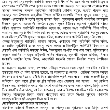
এতে বড়লেখা প্রেসক্লাব সভাপতি সংবাদ প্রতিনিধি অসিত রঞ্জন দাসের সভাপতিত্বে ও
ইত্তেফাক প্রতিনিধি তপন কুমার দাসের সঞ্চালনায় বক্তব্য দেন বড়লেখা প্রেসক্লাবের
সাধারণ সম্পাদক সমকাল প্রতিনিধি আইনজীবী গোপাল দত্ত, সংহতি প্রকাশ করে
বক্তব্য দেন উপজেলা মাধ্যমিক শিক্ষক সমিতির সভাপতি শিক্ষক লুৎফুর রহমান চুন্নু,
নজরুল একাডেমির উপদেষ্টা জুনেদ রায়হান রিপন, যুক্তরাজ্য প্রবাসী সাংবাদিক কায়সারুল
ইসলাম সুমন ও সমাজসেবী সংগঠন ফ্রেন্ডস ক্লাব ইউকের বড়লেখা প্রতিনিধি নাজিম
উদ্দিন, যুগান্তর প্রতিনিধি সাংবাদিক আব্দুর রব, কালের কণ্ঠ প্রতিনিধি লিটন শরীফ,
আমাদের সময় প্রতিনিধি ইকবাল হোসেন স্বপন, ভোরের কাগজ প্রতিনিধি মিজানুর রহমান,
যায়যায়দিন প্রতিনিধি সুলতান আহমদ খলিল, সকালের সময় প্রতিনিধি ময়নুল ইসলাম।
এসময় উত্তরপূর্ব প্রতিনিধি জালাল আহমদ, একাত্তর কথা প্রতিনিধি আদিব মজিদ,
মানবজমিন প্রতিনিধি এ.জে লাভলু, খোলা কাগজ ও সিলেটটুডে প্রতিনিধি রিপন দাস ও
সোনালী খবর প্রতিনিধি মস্তুফা উদ্দিন, ফ্রিল্যান্সার তাওহিদ সারওয়ার মান্না, মুক্তিযোদ্ধা
সন্তান শুভাশিষ দে শুভ্র, নাট্যকর্মী হানিফ পারভেজ, ব্যবসায়ী আব্দুল আজিজ, নিসচার
সভাপতি তাহমীদ ইশাদ রিপন, আইনজীবী সহকারী গোলাম কিবরিয়া প্রমুখ উপস্থিত
ছিলেন।
মানববন্ধনে বক্তারা বলেন, পেশাগত দায়িত্ব পালনের সময় জ্যেষ্ঠ সাংবাদিক রোজিনা
ইসলামের সঙ্গে যে ঘটনা ঘটানো হয়েছে, তা অত্যন্ত দুঃখজনক। রোজিনা ইসলাম স্বাস্থ্য
বিভাগের নানা অনিয়ম ও দুর্নীতি নিয়ে ধারাবাহিক প্রতিবেদন প্রকাশ করার কারণেই মিথ্যা
অভিযোগ তুলে তাকে ঘন্টার পর ঘন্টা আটকে রেখে হেনস্তা করা হয়েছে। শুধু রোজিনা
ইসলাম নয়, সাম্প্রতিক সময়ে সারা দেশে সাংবাদিকদের ওপর যেভাবে হামলা, মিথ্যা মামলা
দিয়ে হয়রানির ঘটনা ঘটছে, তা উদ্বেগজনক। তারা অবিলম্বে সাংবাদিক রোজিনা ইসলামের
বিরুদ্ধে দায়েরকৃত মিথ্যা মামলা প্রত্যাহার করে তাঁকে নিঃশর্ত মুক্তির পাশাপাশি
হেনস্তাকারীদের দৃষ্টান্তমূলক বিচার দাবি করেন।
মৌলভীবাজার প্রেসক্লাবের মানববন্ধন :
সাংবাদিক রোজিনা ইসলামকে হেনস্তা ও গ্রেপ্তারের প্রতিবাদে এবং মিথ্যা মামলা