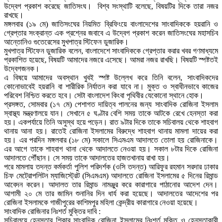
উদ্বেগ প্রকাশ করেছে জাতিসংঘ। বিশ্ব সংস্থাটি বলেছে, বিষয়টির দিকে তারা নজর
রাখছে।
মঙ্গলবার (১৯ মে) জাতিসংঘের নিয়মিত ব্রিফিংয়ে বাংলাদেশের সাংবাদিককে হয়রানি ও
গ্রেপ্তার সংক্রান্ত এক প্রশ্নের জবাবে এ উদ্বেগ প্রকাশ করেন জাতিসংঘের মহাসচিব
আন্তোনিও গুতেরেসের মুখপাত্র স্টিফেন ডুজারিক।
মুখপাত্র স্টিফেন ডুজারিক বলেন, বাংলাদেশে সাংবাদিককে গ্রেপ্তার করার খবর গণমাধ্যমে
প্রকাশিত হয়েছে, বিষয়টি আমাদের নজরে এসেছে। আমরা নজর রাখছি। বিষয়টি স্পষ্টতই
উদ্বেগজনক।
এ বিষয়ে আমাদের অবস্থান খুবই স্পষ্ট উল্লেখ করে তিনি বলেন, সাংবাদিকদের
কোনোভাবেই হয়রানি বা শারীরিক নির্যাতন করা যাবে না। মুক্ত ও স্বাধীনভাবে কাজের
পরিবেশ নিশ্চিত করতে হবে। সেটা বাংলাদেশ কিংবা পৃথিবীর যেকোনো স্থানে হোক।
প্রসঙ্গত, সোমবার (১৭ মে) পেশাগত দায়িত্ব পালনের জন্য সাংবাদিক রোজিনা ইসলাম
স্বাস্থ্য মন্ত্রণালয়ে যান। সেখানে ৫ ঘণ্টার বেশি সময় তাকে আটকে রেখে হেনস্তা করা
হয়। একপর্যায়ে তিনি অসুস্থ হয়ে পড়েন। রাত ৯টার দিকে তাকে সচিবালয় থেকে শাহবাগ
থানায় আনা হয়। রাতেই রোজিনা ইসলামের বিরুদ্ধে শাহবাগ থানায় মামলা দায়ের করা
হয়। এর পরদিন মঙ্গলবার (১৮ মে) সকালে সিএমএম আদালতে তোলা হয় রোজিনাকে।
এর আগে তাকে শাহবাগ থানা থেকে আদালতে নেওয়া হয়। সকাল ৮টার দিকে রোজিনা
আদালতে পৌঁছান। সে সময় তাকে আদালতের হাজতখানায় রাখা হয়।
পরে মামলায় তদন্ত কর্মকর্তা পুলিশ পরিদর্শক (ওসি তদন্ত) আরিফুর রহমান সরদার ঢাকার
চিফ মেট্রোপলিটন ম্যাজিস্ট্রেট (সিএমএম) আদালতে রোজিনা ইসলামের ৫ দিনের রিমান্ড
আবেদন করেন। আদালত তার রিমান্ড নামঞ্জুর করে কারাগারে পাঠানোর আদেশ দেন।
আগামী ২০ মে তার জামিন শুনানির দিন ধার্য করা হয়েছে। আদালতের আদেশের পর
রোজিনা ইসলামকে গাজীপুরের কাশিমপুর মহিলা কেন্দ্রীয় কারাগারে নেওয়া হয়েছে।
সাংবাদিক রোজিনার নিঃশর্ত মুক্তির দাবি :
সচিবালয়ে হেনস্তার শিকার সাংবাদিক রোজিনা ইসলামের নিঃশর্ত মুক্তি ও হেনস্তাকারী