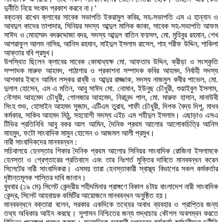
দুর্নীতি নিয়ে সংবাদ প্রকাশ করবে না।’
বক্তব্য রাখেন ক্লাবের সাবেক সভাপতি ইকরামুল কবির, সহ-সভাপতি এম এ হান্নান ও
আবদুল কাদের তাপাদার, সিনিয়র সদস্য আব্দুল মালিক জাকা, সাবেক সহ-সভাপতি আফম
সাঈদ ও মোহাম্মদ বদরুদ্দোজা বদর, সদস্য আব্দুল বাতিন ফয়সল, মো. মুহিবুর রহমান, শেখ
আশরাফুল আলম নাসির, আনিস রহমান, মাইদুল ইসলাম রাসেল, শাহ শরীফ উদ্দিন, শাকিলা
আক্তার ববি প্রমুখ।
উপস্থিত ছিলেন ক্লাবের সাবেক কোষাধ্যক্ষ মো. আফতাব উদ্দিন, ক্রীড়া ও সংস্কৃতি
সম্পাদক মারুফ আহমদ, পাঠাগার ও প্রকাশনা সম্পাদক কবির আহমদ, নির্বাহী সদস্য
আশকার ইবনে আমিন লস্কর রাব্বী ও আব্দুর রাজ্জাক, সদস্য নাজমুল কবীর পাভেল, মো.
দুলাল হোসেন, এম এ মতিন, আবু সাঈদ মো. নোমান, ইউনুছ চৌধুরী, শুয়াইবুল ইসলাম,
নৌসাদ আহমেদ চৌধুরী, গোলজার আহমেদ, নিরানন্দ পাল, মো. মারুফ হাসান, মানাউবী
সিংহ শুভ, হোসাইন আহমদ সুজাদ, এটিএম তুরাব, শাফী চৌধুরী, দিপক বৈদ্য দিপু, মাধব
কর্মকার, সাকিব আহমদ মিঠু, সহযোগী সদস্য এইচ এম শহীদুল ইসলাম। এছাড়াও এসএ
টিভির প্রতিনিধি আবু বকর আল আমিন, দৈনিক প্রথম আলোর আলোকচিত্রি আনিস
মাহমুদ, ফটো সাংবাদিক মামুন হোসেন ও আজমল আলী প্রমুখ।
নারী সাংবাদিকদের মানববন্ধন :
সচিবালয়ে হেনস্তার শিকার দৈনিক প্রথম আলোর সিনিয়র সাংবাদিক রোজিনা ইসলামকে
হেনস্তা ও গ্রেপ্তারের প্রতিবাদে এবং তার নিঃশর্ত মুক্তির দাবিতে মানববন্ধন করেন
সিলেটের নারী সাংবাদিকরা। এসময় তারা হেনস্তাকারী স্বাস্থ্য বিভাগের সকল কর্মকর্তার
দৃষ্টান্তমূলক শাস্তির দাবি জানান।
বুধবার (১৯ মে) সিলেট কেন্দ্রীয় শহীদমিনার প্রাঙ্গণে বিকাল ৪টায় বাংলাদেশ নারী সাংবাদিক
কেন্দ্র, সিলেট আহবায়ক কমিটির আয়োজনে মানববন্ধন অনুষ্ঠিত হয়।
মানববন্ধনে বক্তারা বলেন, সরকার একদিকে তথ্যের অবাধ ব্যবহার ও প্রাপ্তির জন্য
তথ্য অধিকার আইন করছে। সুশাসন নিশ্চিতের জন্য শুদ্ধাচার কৌশল অবলম্বন করতে