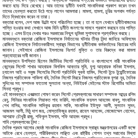
বিভিন্ন পদক্ষেপ গ্রহণ করছে। অন্যদিকে সরকারী দপ্তরের কর্মকর্তা কর্মচারীদের দুর্নীতি
করতে ছাড় দিয়ে রেখেছে। আর তাদের দুর্নীতি যখনই সাংবাদিকরা প্রকাশ করেন তখন
তাদের হেনস্তা করতো উঠে পড়ে লাগেন আমলারা। মামলা, হামলা, চুরির অপবাদ পর্যন্ত
দিতে দ্বিধাবোধ করেন না তারা।
বক্তারা বলেন, দেশ আজ উল্টো পথে পরিচালিত হচ্ছে। তা না হলে যেখানে দুর্নীতিবাজদের
শাস্তি হওয়ার কথা সেখানে আজ যিনি দুর্নীতি জনগণের সামনে প্রকাশ করছেন তার শাস্তি
হচ্ছে। এসব চিত্র দেখার পরও সরকারের নিশ্চুপ ভূমিকা সুশাসনকে প্রশ্নবিদ্ধ করছে।
মানববন্ধনে বক্তারা রোজিনা ইসলামকে নির্যাতনের ঘটনার তীব্র নিন্দা জানিয়ে অবিলম্বে
রোজিনা ইসলামকে নির্যাতনকারীসহ স্বাস্থ্য বিভাগের দুর্নীতিবাজ কর্মকর্তাদের বিচারের দাবি
জানান। সেইসাথে রোজিনা ইসলামের নিঃশর্ত মুক্তি ও তার বিরুদ্ধে করা মামলা
প্রত্যাহারের দাবী জানান।
মানববন্ধনে উপস্থিত ছিলেন জিটিভির সিলেট প্রতিনিধি ও বাংলাদেশে নারী সাংবাদিক
কেন্দ্রের সিলেট শাখার আহবায়ক বিলকিস আক্তার সুমি, যুগ্ম আহ্বায়ক মনিকা ইসলাম,
চ্যানেল আই ও সবুজ সিলেটের সিলেট প্রতিনিধি সুবর্না হামিদ, সিলেট টুডে টুয়েন্টিফোরের
নিজস্ব প্রতিবেদক শাকিলা ববি, দৈনিক সিলেট মিররে নিজস্ব প্রতিবেদক বুশরা নূর, দৈনিক
সুদিনের সহ সম্পাদক ফাতেমা সুলতানা অন্যা, নিউইয়র্ক মেইলের স্টাফ রিপোর্টার অমিতা
সিনহা প্রমুখ।
এই মানববন্ধনে একাত্মতা পোষণ করেন সিলেট প্রেসক্লাবের সাধারণ সম্পাদক আব্দুর রশিদ
রেনু, সিনিয়র সাংবাদিক লিয়াকত শাহ ফরিদি, সাংবাদিক ফয়সল আহমেদ বাবলু, সাংবাদিক
শেখ নাসির, সাংবাদিক সাদিকুর রহমান সাকি, সাংবাদিক ইউসুফ আলী, সুলতান সুমন,
আজমল আলী, মিঠু দাশ জয়, মোস্তাফিজুর রহমান, রাহেল আহমেদ, মোজোম্মেল হোসেন,
আশরাফ চৌধুরী রাজু, শফিকুল ইসলাম, শফি আহমদ প্রমুখ।
শাবি প্রেসক্লাবের নিন্দা :
দৈনিক প্রথম আলোর জ্যেষ্ঠ সাংবাদিক রোজিনা ইসলামকে স্বাস্থ্য মন্ত্রণালয়ের একটি কক্ষে
আটকে রেখে হেনস্তা, শারীরিকভাবে লাঞ্ছিত এবং রাষ্ট্রীয় গোপন তথ্য সরানোর মিথ্যা