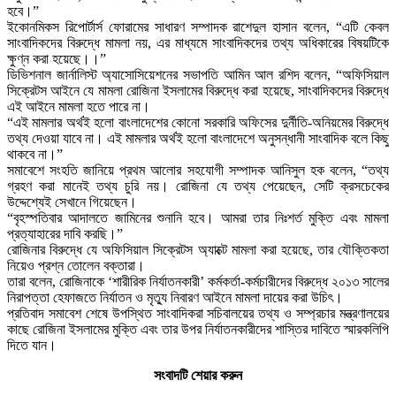
হবে।”
ইকোনমিকস রিপোর্টার্স ফোরামের সাধারণ সম্পাদক রাশেদুল হাসান বলেন, “এটি কেবল
সাংবাদিকদের বিরুদ্ধে মামলা নয়, এর মাধ্যমে সাংবাদিকদের তথ্য অধিকারের বিষয়টিকে
ক্ষুণ্ন করা হয়েছে।।”
ডিভিশনাল জার্নালিস্ট অ্যাসোসিয়েশনের সভাপতি আমিন আল রশিদ বলেন, “অফিসিয়াল
সিক্রেটস আইনে যে মামলা রোজিনা ইসলামের বিরুদ্ধে করা হয়েছে, সাংবাদিকদের বিরুদ্ধে
এই আইনে মামলা হতে পারে না।
“এই মামলার অর্থই হলো বাংলাদেশের কোনো সরকারি অফিসের দুর্নীতি-অনিয়মের বিরুদ্ধে
তথ্য দেওয়া যাবে না। এই মামলার অর্থই হলো বাংলাদেশে অনুসন্ধানী সাংবাদিক বলে কিছু
থাকবে না।”
সমাবেশে সংহতি জানিয়ে প্রথম আলোর সহযোগী সম্পাদক আনিসুল হক বলেন, “তথ্য
গ্রহণ করা মানেই তথ্য চুরি নয়। রোজিনা যে তথ্য পেয়েছেন, সেটি ক্রসচেকের
উদ্দেশ্যেই সেখানে গিয়েছেন।
“বৃহস্পতিবার আদালতে জামিনের শুনানি হবে। আমরা তার নিঃশর্ত মুক্তি এবং মামলা
প্রত্যাহারের দাবি করছি।”
রোজিনার বিরুদ্ধে যে অফিসিয়াল সিক্রেটস অ্যাক্টে মামলা করা হয়েছে, তার যৌক্তিকতা
নিয়েও প্রশ্ন তোলেন বক্তারা।
তারা বলেন, রোজিনাকে ‘শারীরিক নির্যাতনকারী’ কর্মকর্তা-কর্মচারীদের বিরুদ্ধে ২০১৩ সালের
নিরাপত্তা হেফাজতে নির্যাতন ও মৃত্যু নিবারণ আইনে মামলা দায়ের করা উচিৎ।
প্রতিবাদ সমাবেশ শেষে উপস্থিত সাংবাদিকরা সচিবালয়ের তথ্য ও সম্প্রচার মন্ত্রণালয়ের
কাছে রোজিনা ইসলামের মুক্তি এবং তার উপর নির্যাতনকারীদের শাস্তির দাবিতে স্মারকলিপি
দিতে যান।
সংবাদটি শেয়ার করুন