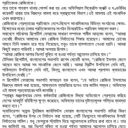
প্রতিবেদক রোজিনাকে।
পরে তাকে শাহবাগ থানায় সোপর্দ করা হয় এবং অফিসিয়াল সিক্রেটস অ্যাক্ট ও দণ্ডবিধির
কয়েকটি ধারায় তার বিরুদ্ধে মামলা করে স্বাস্থ্যসেবা বিভাগ।ওই মামলায় এই সাংবাদিক
এখন কারাগারে।
রোজিনাকে গ্রেপ্তারের প্রতিবাদে দেশে-বিদেশে সাংবাদিকদের বিভিন্ন সংগঠনের ক্ষোভ-
বিক্ষোভের মধ্যে ঢাকার প্রতিবেদকদের সংগঠন ডিআরইউও প্রতিবাদ সমাবেশ করল।
সমাবেশে সচিবালয় রিপোর্টার্স ফোরামের সাধারণ সম্পাদক শামীম আহমেদ বলেন, “আমরা
দেখেছি কীভাবে আমাদের বোন রোজিনা নির্যাতনের শিকার হয়েছেন। আমাদের চোখের
সামনে তিনি অজ্ঞান হয়ে পড়ে গিয়েছেন, তবুও তাকে হাসপাতালে নেওয়া হয়নি। আমরা
কিছুই করতে পারিনাই। আমরা অসহায় ছিলাম।
“আমরা রোজিনা আপার নিঃশর্ত মুক্তি না হওয়া পর্যন্ত আন্দোলন চালিয়ে যাব।”
টেলিকম রিপোর্টার্স, বাংলাদেশের সভাপতি রাশেদ মেহেদী বলেন, “রোজিনা ইসলাম জেলে
আছেন মানে আমরা সব সাংবাদিক জেলে আছি। আমরা ব্রিটিশ উপনিবেশ দেখি নাই,
পাকিস্তান উপনিবেশ দেখি নাই, কিন্তু বাংলাদেশে এখন আমরা প্রশাসন ক্যাডারের
উপনিবেশ দেখছি।”
ল রিপোর্টার্স ফোরামের সভাপতি মাশহুদুল হক বলেন, “যে আইনে রোজিনা ইসলামের
বিরুদ্ধে মামলা করা হয়েছে, সামান্যতম ন্যায়বিচার হলেও তার জামিন সম্ভব। অবিলম্বে
এই মামলা প্রত্যাহারের দাবি জানাচ্ছি।
“স্বাস্থ্য মন্ত্রণালয়ের যেসব কর্মকর্তারা রোজিনাকে মিথ্যা অভিযোগে গ্রেপ্তার করিয়ে
দেশের ভাবমূর্তি বহির্বিশ্বে ক্ষুণ্ন করেছেন, অবিলম্বে তাদের দৃষ্টান্তমূলক শাস্তির ব্যবস্থা
করতে হবে।”
অ্যাভিয়েশন অ্যান্ড ট্যুরিজম জার্নালিস্টস ফোরাম বাংলাদেশের সভাপতি নাদিরা কিরণ
বলেন, “রোজিনার উপর যে নির্যাতন করা হয়েছে, সেটি নিঃসন্দেহে সাংবাদিকদের উপরই
নির্যাতনের শামিল। শুধু ফেসবুকে স্ট্যাটাস দিয়ে আন্দোলনকে চালিয়ে রাখা যাবে না। তার
শুধু জামিনই নয়, বরং নিঃশর্ত মুক্তি না হওয়া পর্যন্ত আমাদের আন্দোলন চালিয়ে যেতে