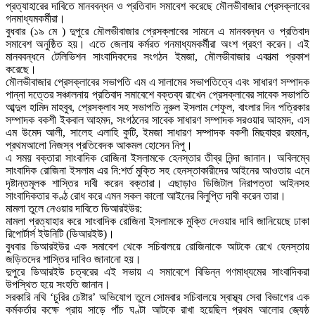
প্রত্যাহারের দাবিতে মানববন্ধন ও প্রতিবাদ সমাবেশ করেছে মৌলভীবাজার প্রেসক্লাবের
গনমাধ্যমকর্মীরা।
বুধবার (১৯ মে ) দুপুরে মৌলভীবাজার প্রেসক্লাবের সামনে এ মানববন্ধন ও প্রতিবাদ
সমাবেশ অনুষ্ঠিত হয়। এতে জেলায় কর্মরত গনমাধ্যমকর্মীরা অংশ গ্রহণ করেন। এই
মানববন্ধনে টেলিভিশন সাংবাদিকদের সংগঠন ইমজা, মৌলভীবাজার একাত্মা প্রকাশ
করেছে।
মৌলভীবাজার প্রেসক্লাবের সভাপতি এম এ সালামের সভাপতিত্বে এবং সাধারণ সম্পাদক
পান্না দত্তের সঞ্চালনায় প্রতিবাদ সমাবেশে বক্তব্য রাখেন প্রেসক্লাবের সাবেক সভাপতি
আব্দুল হামিদ মাহবুব, প্রেসক্লাব সহ সভাপতি নুরুল ইসলাম শেফুল, বাংলার দিন পত্রিকার
সম্পাদক বকশী ইকবাল আহমদ, সংগঠনের সাবেক সাধারণ সম্পাদক সরওয়ার আহমদ, এস
এম উমেদ আলী, সালেহ এলাহি কুটি, ইমজা সাধারণ সম্পাদক বকশী মিছবাহুর রহমান,
প্রথমআলো নিজস্ব প্রতিবেদক আকমল হোসেন নিপু।
এ সময় বক্তারা সাংবাদিক রোজিনা ইসলামকে হেনস্তার তীব্র নিন্দা জানান। অবিলম্বে
সাংবাদিক রোজিনা ইসলাম এর নি:শর্ত মুক্তি সহ হেনস্তাকারীদের আইনের আওতায় এনে
দৃষ্টান্তমূলক শাস্তির দাবী করেন বক্তারা। এছাড়াও ডিজিটাল নিরাপত্তা আইনসহ
সাংবাদিকতার কণ্ঠ রোধ করে এমন সকল কালো আইনের বিলুপ্তি দাবী করেন তারা।
মামলা তুলে নেওয়ার দাবিতে ডিআরইউর:
মামলা প্রত্যাহার করে সাংবাদিক রোজিনা ইসলামকে মুক্তি দেওয়ার দাবি জানিয়েছে ঢাকা
রিপোর্টার্স ইউনিটি (ডিআরইউ)।
বুধবার ডিআরইউর এক সমাবেশ থেকে সচিবালয়ে রোজিনাকে আটকে রেখে হেনস্তায়
জড়িতদের শাস্তির দাবিও জানানো হয়।
দুপুরে ডিআরইউ চত্বরের এই সভায় এ সমাবেশে বিভিন্ন গণমাধ্যমের সাংবাদিকরা
উপস্থিত হয়ে সংহতি জানান।
সরকারি নথি ‘চুরির চেষ্টার’ অভিযোগ তুলে সোমবার সচিবালয়ে স্বাস্থ্য সেবা বিভাগের এক
কর্মকর্তার কক্ষে প্রায় সাড়ে পাঁচ ঘণ্টা আটকে রাখা হয়েছিল প্রথম আলোর জ্যেষ্ঠ