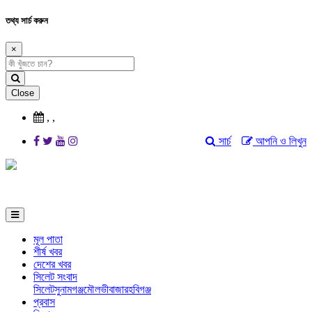
তথ্য সার্চ করুন
×
Close
,
,
সার্চ
আপনি ও লিখুন
মূল পাতা
শীর্ষ খবর
দেশের খবর
সিলেট সংবাদ
সিলেট
সুনামগঞ্জ
মৌলভীবাজার
হবিগঞ্জ
প্রবাস