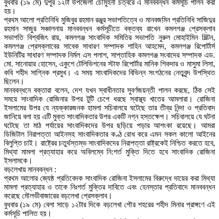
বুধবার (১৯ মে) দুপুর ১২টা উপজেলা চৌমুহনী চত্বরে এ মানববন্ধন কর্মসূচি পালন করা
হয়।
প্রথম আলো প্রতিনিধি মুজিবুর রহমান রঞ্জুর সভাপতিত্বে ও মানবজমিন প্রতিনিধি সাজিদুর
রহমান সাজুর সঞ্চালনায় মানববন্ধন কর্মসূচীতে বক্তব্য রাখেন কমলগঞ্জ প্রেসক্লাব
সভাপতি বিশ্বজিৎ রায়, কমলগঞ্জ সাংবাদিক সমিতির সভাপতি নুরুল মোহাইমিন মিল্টন,
কমলগঞ্জ প্রেসক্লাবের সাবেক সাধারণ সম্পাদক শাহিন আহমেদ, কমলগঞ্জ রিপোর্টার্স
ইউনিটির সাধারণ সম্পাদক নির্মল এস পলাশ, সাপ্তাহিক কমলগঞ্জ সংবাদের সম্পাদক এড.
মো. সানোয়ার হোসেন, একুশে টেলিভিশনের স্টাফ রিপোর্টার মানিক শিকদার ও মাসুমা লিসা,
কবি শহীদ সাগ্নিক প্রমুখ। এ সময় সাংবাদিকদের বিভিন্ন সংগঠনের নেতৃবৃন্দ উপস্থিত
ছিলেন।
মানববন্ধনে বক্তারা বলেন, দেশ যখন স্বাধীনতার সুবর্ণজয়ন্তী পালন করছে, ঠিক সেই
সময়ে সাংবাদিক রোজিনার উপর টুটি চেপে ধরছে স্বাস্থ্য খাতের আমলারা। রোজিনা
ইসলামের উপর যে ন্যক্কারজনক হামলা সচিবালয়ে ঘটেছে তার তীব্র নিন্দা ও প্রতিবাদ
জানিয়ে বলা হয় এটি মুক্ত সাংবাদিকতার উপর একটি নগ্ন হস্তক্ষেপ। সচিবালয়ে যে ঘটনা
ঘটেছে তা মাঠ পর্যায়ের সাংবাদিকদের উপর ছড়িয়ে পড়ার আশংকা রয়েছে। আমরা
ডিজিটাল নিরাপত্তা আইনসহ সাংবাদিকতার কণ্ঠ রোধ করে এমন সকল কালো আইনের
বিলুপ্তি চাই। রাষ্ট্রের চতুর্থস্তম্ভ সাংবাদিকদের নিরাপত্তা রাষ্ট্রকেই নিশ্চিত করতে হবে,
মিথ্যা মামলা প্রত্যাহার করে অবিলম্বে নি:শর্ত মুক্তি দিতে হবে সাংবাদিক রোজিনা
ইসলামকে।
বড়লেখায় মানববন্ধন :
প্রথম আলোর জ্যেষ্ঠ প্রতিবেদক সাংবাদিক রোজিনা ইসলামের বিরুদ্ধে দায়ের করা মিথ্যা
মামলা প্রত্যাহার ও তাকে নিঃশর্ত মুক্তির দাবিতে এবং হেনস্তার প্রতিবাদে মানববন্ধন
করেছে মৌলভীবাজারের বড়লেখা প্রেসক্লাব।
বুধবার (১৯ মে) বেলা সাড়ে ১২টার দিকে বড়লেখা পৌর শহরের শহীদ মিনার প্রাঙ্গণে এই
কর্মসূচি পালিত হয়।