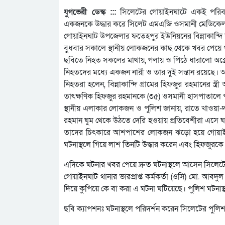
যুগভেরী ডেস্ক :::
সিলেটের গোয়াইনঘাটে একই পরিবারে
একজনকে উদ্ধার করে সিলেট এমএজি ওসমানী মেডিকে
গোয়াইনঘাট উপজেলার ফতেহপুর ইউনিয়নের বিন্নাকান্দি দ
বুধবার সকালে স্থানীয় লোকজনের কাছ থেকে খবর পেয়ে প
ছবিতে নিহত সকলের মাথায়, গলায় ও পিঠে ধারালো অস্ত্
নিহতদের মধ্যে একজন নারী ও তার দুই সন্তান রয়েছে। আহ
নিহতরা হলেন, বিন্নাকান্দি গ্রামের হিফজুর রহমানের স্
তাৎক্ষণিক হিফজুর রহমানকে (৩৫) ওসমানী হাসপাতালে 
স্থানীয় এলাকার লোকজন ও পুলিশ জানায়, রাতে খাওয়া-দা
রহমান ঘুম থেকে উঠতে দেরি হওয়ায় প্রতিবেশীরা এসে 
তাদের চিৎকারে আশপাশের লোকজন ঝড়ো হয়ে গোয়াইনঘ
ঘটনাস্থলে গিয়ে লাশ তিনটি উদ্ধার করেন এবং হিফজুরকে
এদিকে ঘটনার খবর পেয়ে দ্রুত ঘটনাস্থলে আসেন সিলেটের
গোয়াইনঘাট থানার ভারপ্রাপ্ত কর্মকর্তা (ওসি) মো. 
দিয়ে কুপিয়ে কে বা করা এ ঘটনা ঘটিয়েছে। পুলিশ ঘটনাস
ছবি ক্যাপশনঃ ঘটনাস্থলে পরিদর্শন করেন সিলেটের পুলিশ