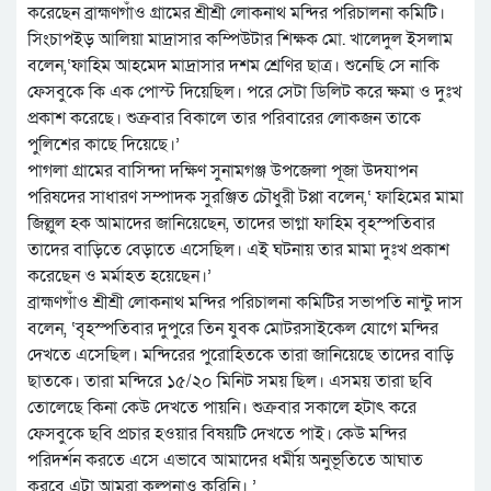
করেছেন ব্রাহ্মণগাঁও গ্রামের শ্রীশ্রী লোকনাথ মন্দির পরিচালনা কমিটি।
সিংচাপইড় আলিয়া মাদ্রাসার কম্পিউটার শিক্ষক মো. খালেদুল ইসলাম
বলেন,‘ফাহিম আহমেদ মাদ্রাসার দশম শ্রেণির ছাত্র। শুনেছি সে নাকি
ফেসবুকে কি এক পোস্ট দিয়েছিল। পরে সেটা ডিলিট করে ক্ষমা ও দুঃখ
প্রকাশ করেছে। শুক্রবার বিকালে তার পরিবারের লোকজন তাকে
পুলিশের কাছে দিয়েছে।’
পাগলা গ্রামের বাসিন্দা দক্ষিণ সুনামগঞ্জ উপজেলা পূজা উদযাপন
পরিষদের সাধারণ সম্পাদক সুরঞ্জিত চৌধুরী টপ্পা বলেন,‘ ফাহিমের মামা
জিল্লুল হক আমাদের জানিয়েছেন, তাদের ভাগ্না ফাহিম বৃহস্পতিবার
তাদের বাড়িতে বেড়াতে এসেছিল। এই ঘটনায় তার মামা দুঃখ প্রকাশ
করেছেন ও মর্মাহত হয়েছেন।’
ব্রাহ্মণগাঁও শ্রীশ্রী লোকনাথ মন্দির পরিচালনা কমিটির সভাপতি নান্টু দাস
বলেন, ‘বৃহস্পতিবার দুপুরে তিন যুবক মোটরসাইকেল যোগে মন্দির
দেখতে এসেছিল। মন্দিরের পুরোহিতকে তারা জানিয়েছে তাদের বাড়ি
ছাতকে। তারা মন্দিরে ১৫/২০ মিনিট সময় ছিল। এসময় তারা ছবি
তোলেছে কিনা কেউ দেখতে পায়নি। শুক্রবার সকালে হটাৎ করে
ফেসবুকে ছবি প্রচার হওয়ার বিষয়টি দেখতে পাই। কেউ মন্দির
পরিদর্শন করতে এসে এভাবে আমাদের ধর্মীয় অনুভূতিতে আঘাত
করবে এটা আমরা কল্পনাও করিনি। ’