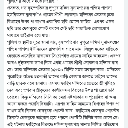
পুলিশের কাছে সমঝে দিয়েছি।’
প্রসঙ্গত, গত বৃহস্পতিবার দুপুরে দক্ষিণ সুনামগঞ্জের পশ্চিম পাগলা
ইউনিয়নের ব্রাহ্মণগাঁও গ্রামের শ্রীশ্রী লোকনাথ মন্দিরের ভেতরে ঢুকে
বিগ্রহের উপর পা রাখার একাধিক ছবি তোলে ফাহিম। এরপর এসব
ছবি তার ফেসবুকে পোস্ট করলে সেই ছবি সামাজিক যোগাযোগ
মাধ্যমে ভাইরাল হয়ে যায়।
পুলিশ ও স্থানীয় সূত্রে জানা যায়, বৃহস্পতিবার দুপুরে দক্ষিণ সুনামগঞ্জের
পশ্চিম পাগলা ইউনিয়নের ব্রাহ্মণগাঁও গ্রামে মামা জিল্লুল হকের বাড়িতে
বেড়াতে এসেছিল ছাতকের সিংচাপইড় গ্রামের ফাহিম আহমেদ। এরপর
আরও দুইজনকে সাথে নিয়ে একই গ্রামের শ্রীশ্রী লোকনাথ মন্দিরে যায়
সে। তারা মন্দিরের ভেতরে ১৫/৩০ মিনিট সময় অবস্থান করে। মন্দিরের
পুরোহিত অদ্বৈত চক্রবর্তী তাদের বাড়ি কোথায় জানতে চাইলে তাদের
বাড়ি ছাতক বলে জানায়। এসময় ফাহিম মন্দিরের ভেতরে শ্রী ণৃসিংহ
দেব এবং ভগবান শ্রীকৃষ্ণের কালীয়দমন বিগ্রহের উপর পা রেখে ছবি
তোলে। কিন্তু মন্দিরের সিসি ক্যামেরা নষ্ট থাকায় ও পুরোহিত বা অন্য
কারো নজরে পরেনি বিষয়টি। এরপর ফাহিম আহমেদ বিগ্রহের উপর পা
রাখার ছবি নিজের ফেসবুকে পোস্টে করে। ফাহিমের ফেসবুক পোস্টের
স্কিনসট ফেসবুকে ভাইরাল হয়ে পড়লে পোস্টটি ডিলিট করে ফেলে সে।
এই ঘটনায় ফাহিমের বিরুদ্ধে দক্ষিণ সুনামগঞ্জ থানায় লিখিত অভিযোগ