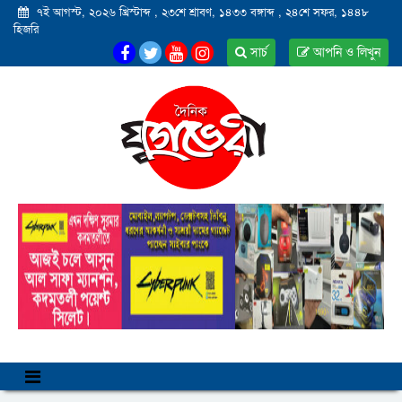
৭ই আগস্ট, ২০২৬ খ্রিস্টাব্দ
,
২৩শে শ্রাবণ, ১৪৩৩ বঙ্গাব্দ
,
২৪শে সফর, ১৪৪৮
হিজরি
সার্চ
আপনি ও লিখুন