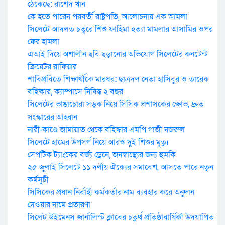
ঠেকেছে: রাশেদ খান
কে হতে পারেন পরবর্তী রাষ্ট্রপতি, আলোচনায় এক আমলা
সিলেটে আদলত চত্বরে শিশু ফাহিমা হত্যা মামলার আসামির ওপর
ফের হামলা
এআই দিয়ে অশালীন ছবি ছড়ানোর অভিযোগ সিলেটের কনটেন্ট
ক্রিয়েটর রাফিয়ার
শাবিপ্রবিতে শিক্ষার্থীকে মারধর: ছাত্রদল নেতা হাসিবুর ও তারেক
বহিষ্কার, ক্যাম্পাসে নিষিদ্ধ ২ বছর
সিলেটের ভাঙাচোরা সড়ক নিয়ে সিসিক প্রশাসকের ক্ষোভ, দ্রুত
সংস্কারের আহ্বান
নারী-কাণ্ডে জামায়াত থেকে বহিস্কার এমপি গাজী নজরুল
সিলেটে হামের উপসর্গ নিয়ে আরও দুই শিশুর মৃত্যু
সেপটিক ট্যাংকের বর্জ্য ড্রেনে, জনস্বাস্থ্যের জন্য হুমকি
২৫ জুলাই সিলেটে ১১ দলীয় ঐক্যের সমাবেশ, আসতে পারে নতুন
কর্মসুচী
সিসিকের প্রধান নির্বাহী কর্মকর্তার নাম ব্যবহার করে অনুদান
দেওয়ার নামে প্রতারণা
সিলেট উইমেনস জার্নালিস্ট ক্লাবের চতুর্থ প্রতিষ্ঠাবার্ষিকী উদযাপিত