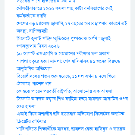
সড়কের পাশে হাওড়ের টাটকা মাছ
মৌলভীবাজারে ১২০০ কমলা গাছ কাটা বনবিভাগের সেই
কর্মকর্তাকে বদলি
দেশের বড় চ্যালেঞ্জ জ্বালানি, ১৭ বছরের অব্যবস্থাপনার কারণে এই
অবস্থা: বাণিজ্যমন্ত্রী
সিলেটে জুলাই শহিদ স্মৃতিস্তম্ভে পুষ্পস্তবক অর্পণ : জুলাই
গণঅভ্যুত্থান দিবস ২০২৬
১০ আগস্ট এসএসসি ও সমমানের পরীক্ষার ফল প্রকাশ
শাপলা চত্বরে হত্যা মামলা: শেখ হাসিনাসহ ৪১ জনের বিরুদ্ধে
আনুষ্ঠানিক অভিযোগ
বিরোধীদলের পতন শুরু হয়েছে, ১১ দল এখন ৯ দলে গিয়ে
ঠেকেছে: রাশেদ খান
কে হতে পারেন পরবর্তী রাষ্ট্রপতি, আলোচনায় এক আমলা
সিলেটে আদলত চত্বরে শিশু ফাহিমা হত্যা মামলার আসামির ওপর
ফের হামলা
এআই দিয়ে অশালীন ছবি ছড়ানোর অভিযোগ সিলেটের কনটেন্ট
ক্রিয়েটর রাফিয়ার
শাবিপ্রবিতে শিক্ষার্থীকে মারধর: ছাত্রদল নেতা হাসিবুর ও তারেক