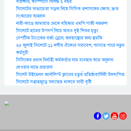
বহিষ্কার, ক্যাম্পাসে নিষিদ্ধ ২ বছর
সিলেটের ভাঙাচোরা সড়ক নিয়ে সিসিক প্রশাসকের ক্ষোভ, দ্রুত
সংস্কারের আহ্বান
নারী-কাণ্ডে জামায়াত থেকে বহিস্কার এমপি গাজী নজরুল
সিলেটে হামের উপসর্গ নিয়ে আরও দুই শিশুর মৃত্যু
সেপটিক ট্যাংকের বর্জ্য ড্রেনে, জনস্বাস্থ্যের জন্য হুমকি
২৫ জুলাই সিলেটে ১১ দলীয় ঐক্যের সমাবেশ, আসতে পারে নতুন
কর্মসুচী
সিসিকের প্রধান নির্বাহী কর্মকর্তার নাম ব্যবহার করে অনুদান
দেওয়ার নামে প্রতারণা
সিলেট উইমেনস জার্নালিস্ট ক্লাবের চতুর্থ প্রতিষ্ঠাবার্ষিকী উদযাপিত
সিলেটে সপ্তাহজুড়ে অব্যাহত থাকবে ভারী বৃষ্টি