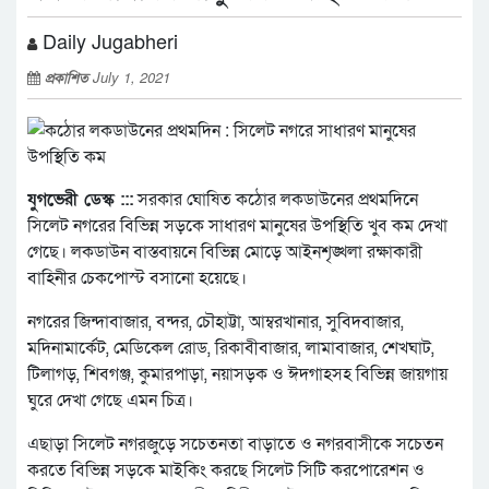
Daily Jugabheri
প্রকাশিত
July 1, 2021
যুগভেরী ডেস্ক :::
সরকার ঘোষিত কঠোর লকডাউনের প্রথমদিনে
সিলেট নগরের বিভিন্ন সড়কে সাধারণ মানুষের উপস্থিতি খুব কম দেখা
গেছে। লকডাউন বাস্তবায়নে বিভিন্ন মোড়ে আইনশৃঙ্খলা রক্ষাকারী
বাহিনীর চেকপোস্ট বসানো হয়েছে।
নগরের জিন্দাবাজার, বন্দর, চৌহাট্টা, আম্বরখানার, সুবিদবাজার,
মদিনামার্কেট, মেডিকেল রোড, রিকাবীবাজার, লামাবাজার, শেখঘাট,
টিলাগড়, শিবগঞ্জ, কুমারপাড়া, নয়াসড়ক ও ঈদগাহসহ বিভিন্ন জায়গায়
ঘুরে দেখা গেছে এমন চিত্র।
এছাড়া সিলেট নগরজুড়ে সচেতনতা বাড়াতে ও নগরবাসীকে সচেতন
করতে বিভিন্ন সড়কে মাইকিং করছে সিলেট সিটি করপোরেশন ও