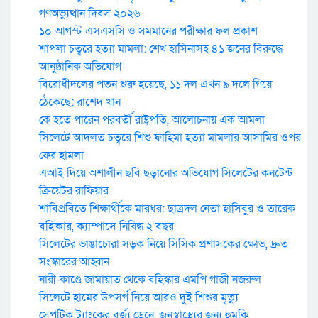
গণঅভ্যুত্থান দিবস ২০২৬
১০ আগস্ট এসএসসি ও সমমানের পরীক্ষার ফল প্রকাশ
শাপলা চত্বরে হত্যা মামলা: শেখ হাসিনাসহ ৪১ জনের বিরুদ্ধে
আনুষ্ঠানিক অভিযোগ
বিরোধীদলের পতন শুরু হয়েছে, ১১ দল এখন ৯ দলে গিয়ে
ঠেকেছে: রাশেদ খান
কে হতে পারেন পরবর্তী রাষ্ট্রপতি, আলোচনায় এক আমলা
সিলেটে আদলত চত্বরে শিশু ফাহিমা হত্যা মামলার আসামির ওপর
ফের হামলা
এআই দিয়ে অশালীন ছবি ছড়ানোর অভিযোগ সিলেটের কনটেন্ট
ক্রিয়েটর রাফিয়ার
শাবিপ্রবিতে শিক্ষার্থীকে মারধর: ছাত্রদল নেতা হাসিবুর ও তারেক
বহিষ্কার, ক্যাম্পাসে নিষিদ্ধ ২ বছর
সিলেটের ভাঙাচোরা সড়ক নিয়ে সিসিক প্রশাসকের ক্ষোভ, দ্রুত
সংস্কারের আহ্বান
নারী-কাণ্ডে জামায়াত থেকে বহিস্কার এমপি গাজী নজরুল
সিলেটে হামের উপসর্গ নিয়ে আরও দুই শিশুর মৃত্যু
সেপটিক ট্যাংকের বর্জ্য ড্রেনে, জনস্বাস্থ্যের জন্য হুমকি