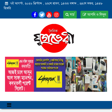
৭ই আগস্ট, ২০২৬ খ্রিস্টাব্দ
,
২৩শে শ্রাবণ, ১৪৩৩ বঙ্গাব্দ
,
২৪শে সফর, ১৪৪৮
হিজরি
সার্চ
আপনি ও লিখুন