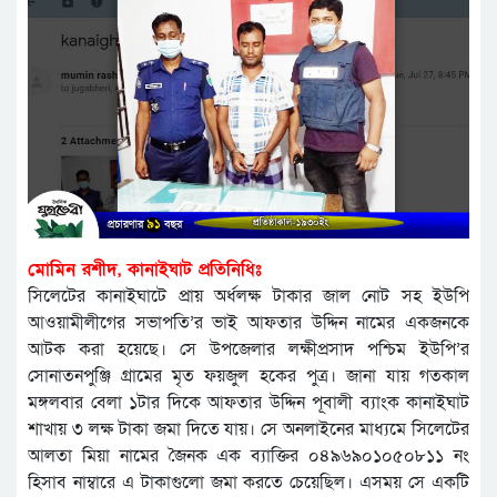
মোমিন রশীদ, কানাইঘাট প্রতিনিধিঃ
সিলেটের কানাইঘাটে প্রায় অর্ধলক্ষ টাকার জাল নোট সহ ইউপি
আওয়ামীলীগের সভাপতি’র ভাই আফতার উদ্দিন নামের একজনকে
আটক করা হয়েছে। সে উপজেলার লক্ষীপ্রসাদ পশ্চিম ইউপি’র
সোনাতনপুঞ্জি গ্রামের মৃত ফয়জুল হকের পুত্র। জানা যায় গতকাল
মঙ্গলবার বেলা ১টার দিকে আফতার উদ্দিন পূবালী ব্যাংক কানাইঘাট
শাখায় ৩ লক্ষ টাকা জমা দিতে যায়। সে অনলাইনের মাধ্যমে সিলেটের
আলতা মিয়া নামের জৈনক এক ব্যাক্তির ০৪৯৬৯০১০৫০৮১১ নং
হিসাব নাম্বারে এ টাকাগুলো জমা করতে চেয়েছিল। এসময় সে একটি