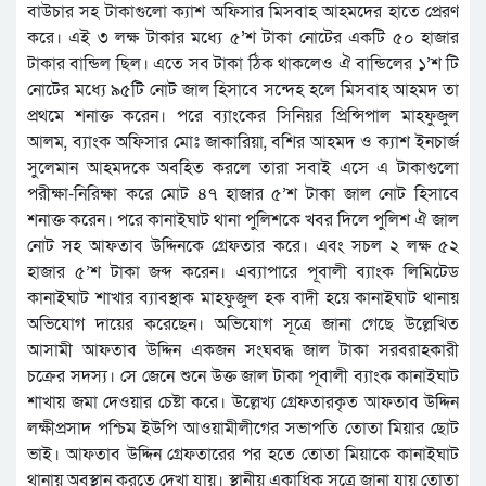
বাউচার সহ টাকাগুলো ক্যাশ অফিসার মিসবাহ আহমদের হাতে প্রেরণ
করে। এই ৩ লক্ষ টাকার মধ্যে ৫’শ টাকা নোটের একটি ৫০ হাজার
টাকার বান্ডিল ছিল। এতে সব টাকা ঠিক থাকলেও ঐ বান্ডিলের ১’শ টি
নোটের মধ্যে ৯৫টি নোট জাল হিসাবে সন্দেহ হলে মিসবাহ আহমদ তা
প্রথমে শনাক্ত করেন। পরে ব্যাংকের সিনিয়র প্রিন্সিপাল মাহফুজুল
আলম, ব্যাংক অফিসার মোঃ জাকারিয়া, বশির আহমদ ও ক্যাশ ইনচার্জ
সুলেমান আহমদকে অবহিত করলে তারা সবাই এসে এ টাকাগুলো
পরীক্ষা-নিরিক্ষা করে মোট ৪৭ হাজার ৫’শ টাকা জাল নোট হিসাবে
শনাক্ত করেন। পরে কানাইঘাট থানা পুলিশকে খবর দিলে পুলিশ ঐ জাল
নোট সহ আফতাব উদ্দিনকে গ্রেফতার করে। এবং সচল ২ লক্ষ ৫২
হাজার ৫’শ টাকা জব্দ করেন। এব্যাপারে পূবালী ব্যাংক লিমিটেড
কানাইঘাট শাখার ব্যাবস্থাক মাহফুজুল হক বাদী হয়ে কানাইঘাট থানায়
অভিযোগ দায়ের করেছেন। অভিযোগ সূত্রে জানা গেছে উল্লেখিত
আসামী আফতাব উদ্দিন একজন সংঘবদ্ধ জাল টাকা সরবরাহকারী
চক্রের সদস্য। সে জেনে শুনে উক্ত জাল টাকা পূবালী ব্যাংক কানাইঘাট
শাখায় জমা দেওয়ার চেষ্টা করে। উল্লেখ্য গ্রেফতারকৃত আফতাব উদ্দিন
লক্ষীপ্রসাদ পশ্চিম ইউপি আওয়ামীলীগের সভাপতি তোতা মিয়ার ছোট
ভাই। আফতাব উদ্দিন গ্রেফতারের পর হতে তোতা মিয়াকে কানাইঘাট
থানায় অবস্থান করতে দেখা যায়। স্থানীয় একাধিক সূত্রে জানা যায় তোতা