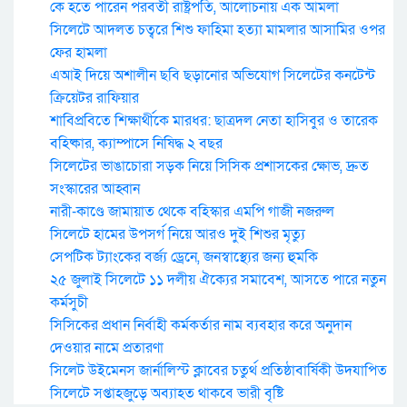
কে হতে পারেন পরবর্তী রাষ্ট্রপতি, আলোচনায় এক আমলা
সিলেটে আদলত চত্বরে শিশু ফাহিমা হত্যা মামলার আসামির ওপর
ফের হামলা
এআই দিয়ে অশালীন ছবি ছড়ানোর অভিযোগ সিলেটের কনটেন্ট
ক্রিয়েটর রাফিয়ার
শাবিপ্রবিতে শিক্ষার্থীকে মারধর: ছাত্রদল নেতা হাসিবুর ও তারেক
বহিষ্কার, ক্যাম্পাসে নিষিদ্ধ ২ বছর
সিলেটের ভাঙাচোরা সড়ক নিয়ে সিসিক প্রশাসকের ক্ষোভ, দ্রুত
সংস্কারের আহ্বান
নারী-কাণ্ডে জামায়াত থেকে বহিস্কার এমপি গাজী নজরুল
সিলেটে হামের উপসর্গ নিয়ে আরও দুই শিশুর মৃত্যু
সেপটিক ট্যাংকের বর্জ্য ড্রেনে, জনস্বাস্থ্যের জন্য হুমকি
২৫ জুলাই সিলেটে ১১ দলীয় ঐক্যের সমাবেশ, আসতে পারে নতুন
কর্মসুচী
সিসিকের প্রধান নির্বাহী কর্মকর্তার নাম ব্যবহার করে অনুদান
দেওয়ার নামে প্রতারণা
সিলেট উইমেনস জার্নালিস্ট ক্লাবের চতুর্থ প্রতিষ্ঠাবার্ষিকী উদযাপিত
সিলেটে সপ্তাহজুড়ে অব্যাহত থাকবে ভারী বৃষ্টি