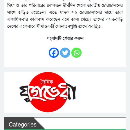
মিয়া ও তার পরিবারের লোকজন দীর্ঘদিন থেকে ভারতীয় চোরাচালনের
সাথে জড়িত রয়েছেন। এতে মাদক সহ চোরাচালানের দায়ে তারা
একাধিকবার কারাবাস করেছেন বলে জানা গেছে। তাদের বসতবাড়ি
দেশের একেবারে সীমান্তবর্তী সোনাতনপুঞ্জি গ্রামে অবস্থিত।
সংবাদটি শেয়ার করুন
Categories