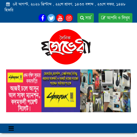
৬ই আগস্ট, ২০২৬ খ্রিস্টাব্দ
,
২২শে শ্রাবণ, ১৪৩৩ বঙ্গাব্দ
,
২৩শে সফর, ১৪৪৮
হিজরি
সার্চ
আপনি ও লিখুন