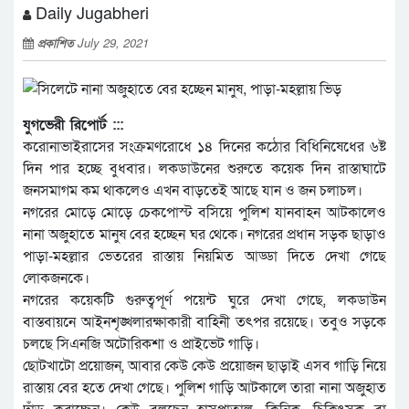
Daily Jugabheri
প্রকাশিত
July 29, 2021
যুগভেরী রিপোর্ট :::
করোনাভাইরাসের সংক্রমণরোধে ১৪ দিনের কঠোর বিধিনিষেধের ৬ষ্ট
দিন পার হচ্ছে বুধবার। লকডাউনের শুরুতে কয়েক দিন রাস্তাঘাটে
জনসমাগম কম থাকলেও এখন বাড়তেই আছে যান ও জন চলাচল।
নগরের মোড়ে মোড়ে চেকপোস্ট বসিয়ে পুলিশ যানবাহন আটকালেও
নানা অজুহাতে মানুষ বের হচ্ছেন ঘর থেকে। নগরের প্রধান সড়ক ছাড়াও
পাড়া-মহল্লার ভেতরের রাস্তায় নিয়মিত আড্ডা দিতে দেখা গেছে
লোকজনকে।
নগরের কয়েকটি গুরুত্বপূর্ণ পয়েন্ট ঘুরে দেখা গেছে, লকডাউন
বাস্তবায়নে আইনশৃঙ্খলারক্ষাকারী বাহিনী তৎপর রয়েছে। তবুও সড়কে
চলছে সিএনজি অটোরিকশা ও প্রাইভেট গাড়ি।
ছোটখাটো প্রয়োজন, আবার কেউ কেউ প্রয়োজন ছাড়াই এসব গাড়ি নিয়ে
রাস্তায় বের হতে দেখা গেছে। পুলিশ গাড়ি আটকালে তারা নানা অজুহাত