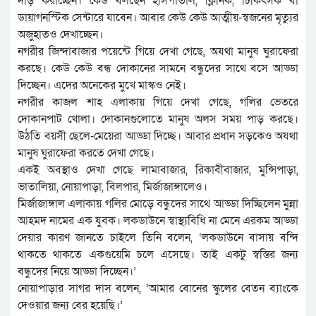
দাঁড় করাচ্ছেন। কেউ বলছেন হাসপাতাল, ক্লিনিক, চিকিৎসক বা
ডায়াগনস্টিক সেন্টারে যাবেন। আবার কেউ কেউ আত্মীয়-স্বজনের মৃত্যুর
অজুহাতও দেখাচ্ছেন।
নগরীর জিন্দাবাজার পয়েন্টে গিয়ে দেখা গেছে, অযথা মানুষ ঘুরাফেরা
করছে। কেউ কেউ বন্ধ দোকানের সামনে বন্ধুদের সাথে বসে আড্ডা
দিচ্ছেন। এদের অনেকের মুখে মাস্কও নেই।
নগরীর কাজল শাহ এলাকায় গিয়ে দেখা গেছে, গলির ভেতরে
দোকানপাট খোলা। দোকানগুলোতে মানুষ অলস সময় পাড় করছে।
উঠতি বয়সী ছেলে-মেয়েরা আড্ডা দিচ্ছে। আবার প্রধান সড়কেও অযথা
মানুষ ঘুরাফেরা করতে দেখা গেছে।
একই অবস্থাও দেখা গেছে লামাবাজার, রিকাবীবাজার, মুন্সিপাড়া,
ভাতালিয়া, নোয়াপাড়া, বিলপার, মির্জাজাঙ্গালেও।
মির্জাজাঙ্গাল এলাকায় গলির মোড়ে বন্ধুদের সাথে আড্ডা দিচ্ছিলেন মুন্না
আহমদ নামের এক যুবক। লকডাউনে স্বাস্থ্যবিধি না মেনে এরকম আড্ডা
দেয়ার কারণ জানতে চাইলে তিনি বলেন, ‘লকডাউনে বাসায় বন্দি
থাকতে থাকতে একগুয়েমি চলে এসেছে। তাই একটু স্বস্তির জন্য
বন্ধুদের নিয়ে আড্ডা দিচ্ছেন।’
নোয়াপাড়ার সাগর দাস বলেন, ‘আমার বোনের স্কুলের বেতন ব্যাংকে
দেওয়ার জন্য বের হয়েছি।’