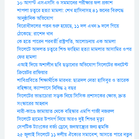
১০ আগস্ট এসএসসি ও সমমানের পরীক্ষার ফল প্রকাশ
শাপলা চত্বরে হত্যা মামলা: শেখ হাসিনাসহ ৪১ জনের বিরুদ্ধে
আনুষ্ঠানিক অভিযোগ
বিরোধীদলের পতন শুরু হয়েছে, ১১ দল এখন ৯ দলে গিয়ে
ঠেকেছে: রাশেদ খান
কে হতে পারেন পরবর্তী রাষ্ট্রপতি, আলোচনায় এক আমলা
সিলেটে আদলত চত্বরে শিশু ফাহিমা হত্যা মামলার আসামির ওপর
ফের হামলা
এআই দিয়ে অশালীন ছবি ছড়ানোর অভিযোগ সিলেটের কনটেন্ট
ক্রিয়েটর রাফিয়ার
শাবিপ্রবিতে শিক্ষার্থীকে মারধর: ছাত্রদল নেতা হাসিবুর ও তারেক
বহিষ্কার, ক্যাম্পাসে নিষিদ্ধ ২ বছর
সিলেটের ভাঙাচোরা সড়ক নিয়ে সিসিক প্রশাসকের ক্ষোভ, দ্রুত
সংস্কারের আহ্বান
নারী-কাণ্ডে জামায়াত থেকে বহিস্কার এমপি গাজী নজরুল
সিলেটে হামের উপসর্গ নিয়ে আরও দুই শিশুর মৃত্যু
সেপটিক ট্যাংকের বর্জ্য ড্রেনে, জনস্বাস্থ্যের জন্য হুমকি
২৫ জুলাই সিলেটে ১১ দলীয় ঐক্যের সমাবেশ, আসতে পারে নতুন