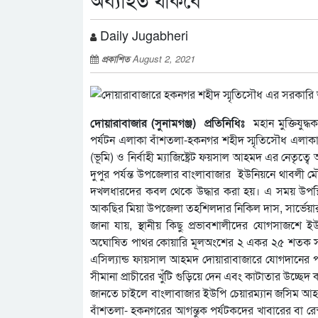
অব্যাহত থাকবে
Daily Jugabheri
প্রকাশিত
August 2, 2021
দোয়ারাবাজার (সুনামগঞ্জ) প্রতিনিধিঃ
মহান মুক্তিযুদ
পর্যটন এলাকা বাঁশতলা-হকনগর শহীদ স্মৃতিসৌধ এলাক
(ভূমি) ও নির্বাহী ম্যাজিষ্ট্রেট ফয়সাল আহমদ এর নেতৃত
দুপুর পর্যন্ত উপজেলার বাংলাবাজার ইউনিয়নে থাবল
দখলধারদের কবল থেকে উদ্ধার করা হয়। এ সময় উপস
আকছির মিয়া উপজেলা তহশিলদার নিকিল দাস, সার্ভেয়ার
জানা যায়, স্থানীয় কিছু প্রভাবশালীদের যোগসাজশে 
অঘোষিত পাথর কোয়ারি মূলঅংশের ২ একর ২৫ শতক সরকারি খ
এসিল্যান্ড ফায়সাল আহমদ দোয়ারাবাজারে যোগদানের পর
সীমানা প্রাচীরের খুঁটি গুড়িয়ে দেন এবং কাটাতার উচ্ছেদ
জানতে চাইলে বাংলাবাজার ইউপি চেয়ারম্যান জসিম আহমদ চ
বাঁশতলা- হকনগরের আগন্তুক পর্যটকদের খাবারের বা রেস