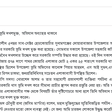
্ধকালীন ৫নম্বর সাব-সেক্টর হেডকোয়ার্টার সুনামগঞ্জের দোয়ারাবাজার উপজেলার 
ার সরকারি ভূমি দখল মুক্ত করা হয়েছে। সোমবার সকালে উপজেলা সহকারি ক
্বে অবৈধ দখলদার উচ্ছেদ করে সরকারি সম্পত্তি উদ্ধার করা হয়েছে। ওই দিন সকা
ী মৌজায় ৩৭৪ দাগে পাথর কোয়ারি এলাকার মোট ২ একর ২৫ শতাংশ সরকারি খ
্থিত ছিলেন উপজেলা ভুমি অফিসের কানোঙ্গ পিয়ার আহমদ, এস আই সুমন,
 রিপন চাকমা, জনপ্রতিনিধিসহ সচেতন এলাকাবাসী উপস্থিত ছিলেন।
ইউপি সদস্য খোরশেদ আলম ও তার সহযোগী প্রভাবশালী ব্যক্তিরা পর্যটনা 
াস ভূমি দখল করে সীমানা প্রাচীর স্থাপন করার প্রস্তুতি নেয়া হয়। অতি সম
 এলাকাবাসীর পক্ষ থেকে বিষয়টি তাঁর দৃষ্টিগোচরে আনা হলে তিনি অভিযান 
 করে দখল মুক্ত করেন।
ৌধুরী রানা (জসিম মাস্টার) বলেন, মহান মুক্তিযুদ্ধের স্মৃতিবিজড়িত পর্যটন
্ট নেওয়ার মতো কোন ব্যবস্থা নেই। সে জন্য আমি চারজন লোককে উদ্ধুদ্ধ করেছ