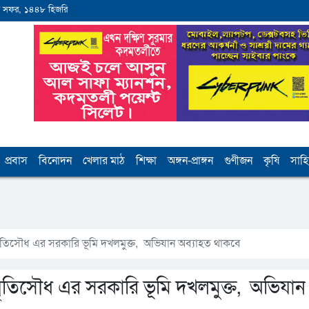
 সফর, ১৪৪৮ হিজরি
প্রবাস
বিনোদন
খেলার মাঠ
শিক্ষা
অঙ্গন-প্রাঙ্গন
গুণীজন
কৃষি
সাহি
ৃতিসৌধ এর সরকারি ভূমি দখলমুক্ত, অভিযান অব্যাহত থাকবে
ৃতিসৌধ এর সরকারি ভূমি দখলমুক্ত, অভিযান