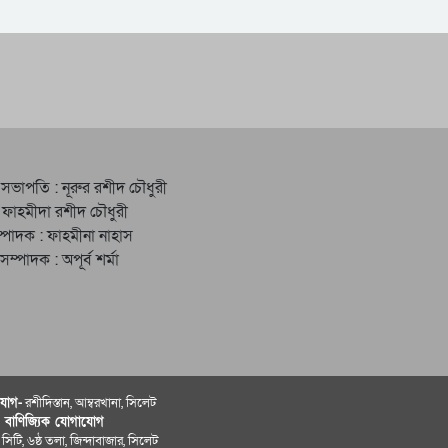
 সভাপতি : নূরুর রশীদ চৌধুরী
 ফাহমীদা রশীদ চৌধুরী
্পাদক : ফাহমীনা নাহাস
ত সম্পাদক : অপূর্ব শর্মা
োগ-
রশীদিস্তান, আম্বরখানা, সিলেট
ও বাণিজ্যিক যোগাযােগ
 সিটি, ৬ষ্ঠ তলা, জিন্দাবাজার, সিলেট