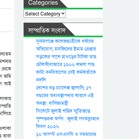
Categories
Categories
সাম্প্রতিক সংবাদ
সুনামগঞ্জে কলেজছাত্রীকে ধর্ষণের
অভিযোগ, মসজিদের ইমাম গ্রেপ্তার
অন্যতম
সড়কের পাশে হাওড়ের টাটকা মাছ
মিশনার
মৌলভীবাজারে ১২০০ কমলা গাছ
ল থেকে
কাটা বনবিভাগের সেই কর্মকর্তাকে
াস জমি
বদলি
এস আই
দেশের বড় চ্যালেঞ্জ জ্বালানি, ১৭
বছরের অব্যবস্থাপনার কারণে এই
এলাকায়
অবস্থা: বাণিজ্যমন্ত্রী
্প্রতি
সিলেটে জুলাই শহিদ স্মৃতিস্তম্ভে
চালিয়ে
পুষ্পস্তবক অর্পণ : জুলাই গণঅভ্যুত্থান
দিবস ২০২৬
 এলাকা
১০ আগস্ট এসএসসি ও সমমানের
ি তারা