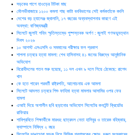
সড়কের পাশে হাওড়ের টাটকা মাছ
মৌলভীবাজারে ১২০০ কমলা গাছ কাটা বনবিভাগের সেই কর্মকর্তাকে বদলি
দেশের বড় চ্যালেঞ্জ জ্বালানি, ১৭ বছরের অব্যবস্থাপনার কারণে এই
অবস্থা: বাণিজ্যমন্ত্রী
সিলেটে জুলাই শহিদ স্মৃতিস্তম্ভে পুষ্পস্তবক অর্পণ : জুলাই গণঅভ্যুত্থান
দিবস ২০২৬
১০ আগস্ট এসএসসি ও সমমানের পরীক্ষার ফল প্রকাশ
শাপলা চত্বরে হত্যা মামলা: শেখ হাসিনাসহ ৪১ জনের বিরুদ্ধে আনুষ্ঠানিক
অভিযোগ
বিরোধীদলের পতন শুরু হয়েছে, ১১ দল এখন ৯ দলে গিয়ে ঠেকেছে: রাশেদ
খান
কে হতে পারেন পরবর্তী রাষ্ট্রপতি, আলোচনায় এক আমলা
সিলেটে আদলত চত্বরে শিশু ফাহিমা হত্যা মামলার আসামির ওপর ফের
হামলা
এআই দিয়ে অশালীন ছবি ছড়ানোর অভিযোগ সিলেটের কনটেন্ট ক্রিয়েটর
রাফিয়ার
শাবিপ্রবিতে শিক্ষার্থীকে মারধর: ছাত্রদল নেতা হাসিবুর ও তারেক বহিষ্কার,
ক্যাম্পাসে নিষিদ্ধ ২ বছর
সিলেটের ভাঙাচোরা সড়ক নিয়ে সিসিক প্রশাসকের ক্ষোভ, দ্রুত সংস্কারের