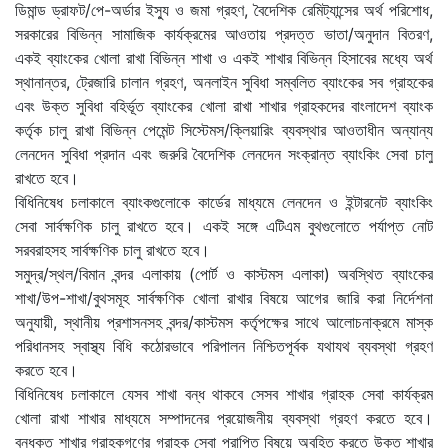
ডিমান্ড ড্রাফট/পে-অর্ডার ইস্যু ও জমা গ্রহণ, বৈদেশিক রেমিট্যান্সের অর্থ পরিশোধ,
সরকারের বিভিন্ন সামাজিক কার্যক্রমের আওতায় প্রদত্ত ভাতা/অনুদান বিতরণ,
একই ব্যাংকের খোলা রাখা বিভিন্ন শাখা ও একই শাখার বিভিন্ন হিসাবের মধ্যে অর্থ
স্থানান্তর, ট্রেজারি চালান গ্রহণ, অনলাইন সুবিধা সম্বলিত ব্যাংকের সব গ্রাহকের
এবং উক্ত সুবিধা বহির্ভূত ব্যাংকের খোলা রাখা শাখার গ্রাহকদের বাংলাদেশ ব্যাংক
কর্তৃক চালু রাখা বিভিন্ন পেমেন্ট সিস্টেমস/ক্লিয়ারিং ব্যবস্থার আওতাধীন অন্যান্য
লেনদেন সুবিধা প্রদান এবং জরুরি বৈদেশিক লেনদেন সংক্রান্ত ব্যাংকিং সেবা চালু
রাখতে হবে।
বিধিনিষেধ চলাকালে ব্যাংকগুলোকে কার্ডের মাধ্যমে লেনদেন ও ইন্টারনেট ব্যাংকিং
সেবা সার্বক্ষণিক চালু রাখতে হবে। একই সঙ্গে এটিএম বুথগুলোতে পর্যাপ্ত নোট
সরবরাহসহ সার্বক্ষণিক চালু রাখতে হবে।
সমুদ্র/স্থল/বিমান বন্দর এলাকায় (পোর্ট ও কাস্টমস এলাকা) অবস্থিত ব্যাংকের
শাখা/উপ-শাখা/বুথসমূহ সার্বক্ষণিক খোলা রাখার বিষয়ে আগের জারি করা নির্দেশনা
অনুযায়ী, স্থানীয় প্রশাসনসহ বন্দর/কাস্টমস কর্তৃপক্ষের সাথে আলোচনাক্রমে মাস্ক
পরিধানসহ স্বাস্থ্য বিধি কঠোরভাবে পরিপালন নিশ্চিতপূর্বক যথাযথ ব্যবস্থা গ্রহণ
করতে হবে।
বিধিনিষেধ চলাকালে যেসব শাখা বন্ধ থাকবে সেসব শাখার গ্রাহক সেবা কার্যক্রম
খোলা রাখা শাখার মাধ্যমে সম্পাদনের প্রয়োজনীয় ব্যবস্থা গ্রহণ করতে হবে।
বন্ধকৃত শাখার গ্রাহকগণের গ্রাহক সেবা প্রাপ্তি বিষয়ে অবহিত করতে উক্ত শাখার