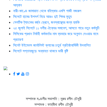
আহ্বান
নারী-কাণ্ডে জামায়াত থেকে বহিস্কার এমপি গাজী নজরুল
সিলেটে হামের উপসর্গ নিয়ে আরও দুই শিশুর মৃত্যু
সেপটিক ট্যাংকের বর্জ্য ড্রেনে, জনস্বাস্থ্যের জন্য হুমকি
২৫ জুলাই সিলেটে ১১ দলীয় ঐক্যের সমাবেশ, আসতে পারে নতুন কর্মসুচী
সিসিকের প্রধান নির্বাহী কর্মকর্তার নাম ব্যবহার করে অনুদান দেওয়ার নামে
প্রতারণা
সিলেট উইমেনস জার্নালিস্ট ক্লাবের চতুর্থ প্রতিষ্ঠাবার্ষিকী উদযাপিত
সিলেটে সপ্তাহজুড়ে অব্যাহত থাকবে ভারী বৃষ্টি
সম্পাদক মণ্ডলীর সভাপতি : নূরুর রশীদ চৌধুরী
সম্পাদক : ফাহমীদা রশীদ চৌধুরী