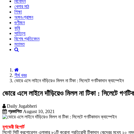
বিনোদন
খেলার মাঠ
শিক্ষা
অঙ্গন-প্রাঙ্গন
গুণীজন
কৃষি
সাহিত্য
বিশেষ প্রতিবেদন
মতামত
শীর্ষ খবর
ভোরে এসে লাইনে দাঁড়িয়েও মিলল না টিকা : সিলেটে গণটিকাদান ক্যাম্পেইন
ভোরে এসে লাইনে দাঁড়িয়েও মিলল না টিকা : সিলেটে গণটিক
Daily Jugabheri
প্রকাশিত
August 10, 2021
যুগভেরী রিপোর্ট
সিলেট সিটি করপোরেশন এলাকার ৮১টি করোনা প্রতিরোধী টিকাদান কেন্দ্রের মধ্যে ২০ নম্ব