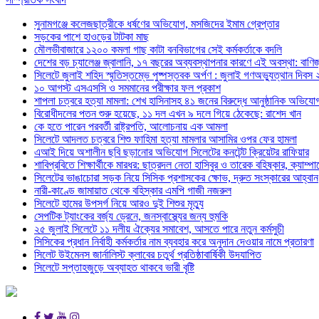
সুনামগঞ্জে কলেজছাত্রীকে ধর্ষণের অভিযোগ, মসজিদের ইমাম গ্রেপ্তার
সড়কের পাশে হাওড়ের টাটকা মাছ
মৌলভীবাজারে ১২০০ কমলা গাছ কাটা বনবিভাগের সেই কর্মকর্তাকে বদলি
দেশের বড় চ্যালেঞ্জ জ্বালানি, ১৭ বছরের অব্যবস্থাপনার কারণে এই অবস্থা: বাণিজ্য
সিলেটে জুলাই শহিদ স্মৃতিস্তম্ভে পুষ্পস্তবক অর্পণ : জুলাই গণঅভ্যুত্থান দিবস
১০ আগস্ট এসএসসি ও সমমানের পরীক্ষার ফল প্রকাশ
শাপলা চত্বরে হত্যা মামলা: শেখ হাসিনাসহ ৪১ জনের বিরুদ্ধে আনুষ্ঠানিক অভিযো
বিরোধীদলের পতন শুরু হয়েছে, ১১ দল এখন ৯ দলে গিয়ে ঠেকেছে: রাশেদ খান
কে হতে পারেন পরবর্তী রাষ্ট্রপতি, আলোচনায় এক আমলা
সিলেটে আদলত চত্বরে শিশু ফাহিমা হত্যা মামলার আসামির ওপর ফের হামলা
এআই দিয়ে অশালীন ছবি ছড়ানোর অভিযোগ সিলেটের কনটেন্ট ক্রিয়েটর রাফিয়ার
শাবিপ্রবিতে শিক্ষার্থীকে মারধর: ছাত্রদল নেতা হাসিবুর ও তারেক বহিষ্কার, ক্যাম্প
সিলেটের ভাঙাচোরা সড়ক নিয়ে সিসিক প্রশাসকের ক্ষোভ, দ্রুত সংস্কারের আহ্বান
নারী-কাণ্ডে জামায়াত থেকে বহিস্কার এমপি গাজী নজরুল
সিলেটে হামের উপসর্গ নিয়ে আরও দুই শিশুর মৃত্যু
সেপটিক ট্যাংকের বর্জ্য ড্রেনে, জনস্বাস্থ্যের জন্য হুমকি
২৫ জুলাই সিলেটে ১১ দলীয় ঐক্যের সমাবেশ, আসতে পারে নতুন কর্মসুচী
সিসিকের প্রধান নির্বাহী কর্মকর্তার নাম ব্যবহার করে অনুদান দেওয়ার নামে প্রতারণা
সিলেট উইমেনস জার্নালিস্ট ক্লাবের চতুর্থ প্রতিষ্ঠাবার্ষিকী উদযাপিত
সিলেটে সপ্তাহজুড়ে অব্যাহত থাকবে ভারী বৃষ্টি