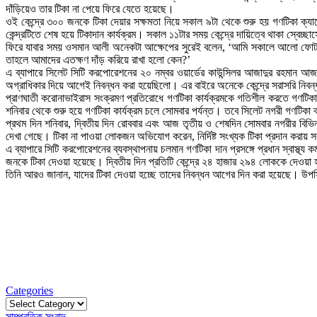
দাঁড়িয়েও তার টিকা না পেয়ে ফিরে যেতে হয়েছে।
ওই কেন্দ্রে ৩০০ জনকে টিকা দেয়ার সক্ষমতা নিয়ে সকাল ৯টা থেকে শুরু হয় গণটিকা ক্যাম্প
কেন্দ্রটিতে শেষ হয়ে টিকাদান কার্যক্রম। সকাল ১১টার সময় কেন্দ্রে দায়িত্বে থাকা স্বেচ্
ফিরে যাবার সময় ওসমান আলী অনেকটা আক্ষেপের সুরেই বলেন, ‘আমি সকালে আলো ফোটার 
তাহলে আমাদের এতক্ষণ দাঁড় করিয়ে রাখা হলো কেন?’
এ ব্যাপারে সিলেট সিটি করপোরেশনের ২০ নম্বর ওয়ার্ডের কাউন্সিলর আজাদুর রহমান আজা
অগ্রাধিকার দিয়ে আগেই নিবন্ধন করা হয়েছিলো। এর বাইরে অনেকে কেন্দ্রে সরাসরি নিব
প্রাণঘাতী করোনাভাইরাস সংক্রমণ প্রতিরোধে গণটিকা কার্যক্রমকে গতিশীল করতে গণটি
শনিবার থেকে শুরু হয়ে গণটিকা কার্যক্রম চলে সোমবার পর্যন্ত। তবে সিলেট নগরী গণটিক
প্রথম দিন শনিবার, দ্বিতীয় দিন রোববার এবং আজ তৃতীয় ও শেষদিন সোমবার নগরীর বিভিন্
দেখা গেছে। টিকা না পাওয়া লোকজন অভিযোগ করেন, নির্দিষ্ট সংখ্যক টিকা প্রদান করায় 
এ ব্যাপারে সিটি করপোরেশনের ব্যবস্থাপনায় চলমান গণটিকা দান প্রসঙ্গে প্রধান স্বাস্থ্
জনকে টিকা দেওয়া হয়েছে। দ্বিতীয় দিন প্রতিটি কেন্দ্রে ২৪ হাজার ২৯৪ লোককে দেওয়া হয়
তিনি আরও জানান, যাদের টিকা দেওয়া হচ্ছে তাদের নিবন্ধন আগের দিন করা হয়েছে। উপস্থ
Categories
Categories
সাম্প্রতিক সংবাদ