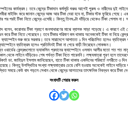
েইনের কার্যক্রম। তবে কেন্দ্রে টিকাদান কর্মসূচি শুরুর আগেই পুরুষ ও নারীদের দুই লাইনে 
ছাসেবীরা মাইকিং করে জানান কেন্দ্রে আজ আর টিকা দেয়া হবে না, টিকার স্টক ফুরিয়ে গেছে। এ
পর পরই টিকা নিতে কেন্দ্রে এসেছি। কিন্তু তিনঘণ্টা দাঁড়িয়ে থেকেও টিকা পেলাম না।
দ বলেন, করোনার টিকা গ্রহণে জনসাধারণের মাঝে ব্যাপক সাড়া পড়েছে। এ কারণে এই কেন্দ
ন্ধন করে টিকা নিতে পেরেছেন। তবে টিকার পরিমাণ কম থাকায় অনেককেই টিকা না নিয়ে কেন্
কা ক্যাম্পেইন শুরু করে সরকার। তবে সারাদেশে আপাতত ১ দিন পরিচালিত হলেও ব্যতিক্র
া ক্যাম্পেইনে ব্যতিক্রম হলেও প্রতিদিনই টিকা না পেয়ে বাড়ী ফিরেছেন লোকজন।
ন ওয়ার্ডের কেন্দ্রগুলোতে ভ্যাকসিন প্রদানের ক্যাম্পেইনে ওসমান আলীর মতো শত শত মানু
সকাল থেকে লাইনে দাঁড়িয়েও শেষ পর্যন্ত টিকা নিতে পারেননি। লক্ষ্যমাত্রা পূরণ হলে তাদ
য কর্মকর্তা ডা. জাহিদুল ইসলাম জানিয়েছেন, হাতে টিকা থাকায় একদিনের পরিবর্তে নগরীতে ৩ দ
েছে। কিন্তু উপস্থিতির সংখ্যা লক্ষ্যমাত্রার চেয়ে বেশি হওয়ায় অনেকেই লাইনে দাড়িয়ে বা
িত সময়ে কেউ বাদ পড়লে সেখান থেকে কেন্দ্রে আগতদের তাৎক্ষনিক নিবন্ধন করে টিকা দেওয়
সংবাদটি শেয়ার করুন