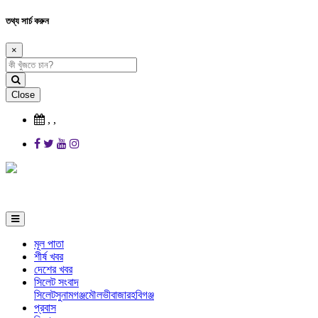
তথ্য সার্চ করুন
×
Close
,
,
মূল পাতা
শীর্ষ খবর
দেশের খবর
সিলেট সংবাদ
সিলেট
সুনামগঞ্জ
মৌলভীবাজার
হবিগঞ্জ
প্রবাস