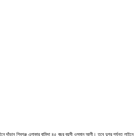
নে দাঁড়ান শিবগঞ্জ এলাকার বাসিন্দা ৪৫ বছর বয়সী ওসমান আলী। তবে দুপুর পর্যন্ত লাইনে