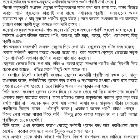
তবে ইতোমধ্যে অজগর-ময়ূরসহ এখানকার অন্তত ৩০টি প্রাণী মারা গেছে।
সিলেট বন্যপ্রাণী সংরক্ষন কেন্দ্রে দায়িত্বরতদের সাথে কথা বলে জানা যায়, বনের ভিতরে
অবাদে গাড়ি প্রবেশের কারণেই মারা যাচ্ছে এখানকার প্রাণী। যানবাহানের অবাধ
যাতায়াতে শব্দ ও বায়ু দূষণেই প্রাণীর মৃত্যু ঘটছে। তবে করোনা সংক্রমণের পর যানবাহন
চলাচল কমায় প্রাণী মৃত্যু কমেছে বলে দাবি তাদের।
করোনা সংক্রমণ শুরু হওয়ায় গত বছরের মার্চ থেকে এখানে দর্শনার্থী প্রবেশ বন্ধ রয়েছে।
বর্তমানে এখানে বভিন্ন জাতের পাখি, অজগর, দুটি ময়ুর, জেব্রা, হরিণ, খরগোশসহ কিছু
প্রাণী রয়েছে।
গত শুক্রবার বন্যপ্রাণী সংরক্ষণ কেন্দ্রে গিয়ে দেখা যায়, কেন্দ্রের মূল ফটক বন্ধ রয়েছে।
কোনো দর্শনার্থী প্রবেশ করতে দেওয়া হচ্ছে না। তবে সংরক্ষণ কেন্দ্রের ভেতরের সড়ক
দিয়ে পাশ^বর্তী এলাকার বাসন্দিারা অবাদে যাতায়াত করছেন।
কেন্দ্রের ভেতরে গিয়ে দেখা যায়, হরিণ ও জেব্রা ছাড়া সবগুলো প্রাণীর খাঁচা ত্রিপলী দিয়ে
ঢেকে রাখা হয়েছে। বাইরে থেকে কিছুই দেখা যাচ্ছে না।
এ ব্যাপারে সিলেট বণ্যপ্রাণী সংরক্ষন কেন্দ্রের অস্থায়ী প্রাণীশালা রক্ষক মো. মাসুদ
হাওলাদার বলেন, দর্শনার্থীদের প্রবেশ বন্ধ রাখতে ও স্থানয়দের উৎপাত থেকে রক্ষা করতে
এগুলো ঢেকে রাখা হয়েছে। তবে নিয়মিত খাবার দাবার প্রদান করা হচ্ছে।
তিনি বলেন, সংরক্ষণ কেন্দ্রর ভেতর দিয়ে যে সড়ক গেছে তা দিয়ে আশপাশের কয়েকটি
এলাকার মানুষ যাতায়াত করেন। ফলে চাইলেও আমরা মানুষজনের প্রবেশ পুরো বন্ধ করে
রাখতি পারি না। অনেক সময় দেখা যায় যাওয়া আসার সময় মানুষজন খাঁচার ভেতরের
প্রাণীদের বিরক্ত করেন। খোঁচাখুচি করেন। একারণে অনেক প্রাণী মারাও গেছেন।
দিনের বেলা আমরা পাহারা দিতে পারি। কিন্তু রাতে পাহারা সম্ভব হয় না। তাই আমরা
প্রাণীগুলো ঢেকে রেখেছি।
তিনি বলেন, এখন করোনার কারণে যেহেতু দর্শনার্থী প্রবেশ বন্ধ তাই প্রাণীগুলো ঢেকে
রেখেছি। করোনা শেষ হলে আবার উন্মুক্ত করে দেওয়া হবে।
তবে এভাবে ঢেকে রাখার কারণে প্রাণীদের বিকাশ বাধাগ্রস্থ হবে জানিয়ে বাংলাদেশ