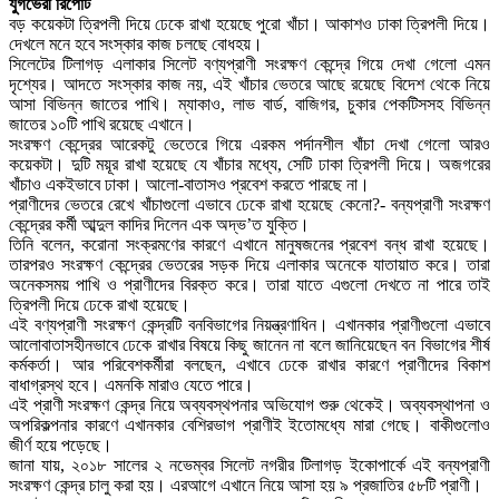
যুগভেরী রিপোর্ট
বড় কয়েকটা ত্রিপলী দিয়ে ঢেকে রাখা হয়েছে পুরো খাঁচা। আকাশও ঢাকা ত্রিপলী দিয়ে।
দেখলে মনে হবে সংস্কার কাজ চলছে বোধহয়।
সিলেটের টিলাগড় এলাকার সিলেট বণ্যপ্রাণী সংরক্ষণ কেন্দ্রে গিয়ে দেখা গেলো এমন
দৃশ্যের। আদতে সংস্কার কাজ নয়, এই খাঁচার ভেতরে আছে রয়েছে বিদেশ থেকে নিয়ে
আসা বিভিন্ন জাতের পাখি। ম্যাকাও, লাভ বার্ড, বাজিগর, চুকার পেকটিসসহ বিভিন্ন
জাতের ১০টি পাখি রয়েছে এখানে।
সংরক্ষণ কেন্দ্রের আরেকটু ভেতেরে গিয়ে এরকম পর্দানশীল খাঁচা দেখা গেলো আরও
কয়েকটা। দুটি ময়ূর রাখা হয়েছে যে খাঁচার মধ্যে, সেটি ঢাকা ত্রিপলী দিয়ে। অজগরের
খাঁচাও একইভাবে ঢাকা। আলো-বাতাসও প্রবেশ করতে পারছে না।
প্রাণীদের ভেতরে রেখে খাঁচাগুলো এভাবে ঢেকে রাখা হয়েছে কেনো?- বন্যপ্রাণী সংরক্ষণ
কেন্দ্রের কর্মী আব্দুল কাদির দিলেন এক অদ্ভ’ত যুক্তি।
তিনি বলেন, করোনা সংক্রমণের কারণে এখানে মানুষজনের প্রবেশ বন্ধ রাখা হয়েছে।
তারপরও সংরক্ষণ কেন্দ্রের ভেতরের সড়ক দিয়ে এলাকার অনেকে যাতায়াত করে। তারা
অনেকসময় পাখি ও প্রাণীদের বিরক্ত করে। তারা যাতে এগুলো দেখতে না পারে তাই
ত্রিপলী দিয়ে ঢেকে রাখা হয়েছে।
এই বণ্যপ্রাণী সংরক্ষণ কেন্দ্রটি বনবিভাগের নিয়ন্ত্রণাধিন। এখানকার প্রাণীগুলো এভাবে
আলোবাতাসহীনভাবে ঢেকে রাখার বিষয়ে কিছু জানেন না বলে জানিয়েছেন বন বিভাগের শীর্ষ
কর্মকর্তা। আর পরিবেশকর্মীরা বলছেন, এখাবে ঢেকে রাখার কারণে প্রাণীদের বিকাশ
বাধাগ্রস্থ হবে। এমনকি মারাও যেতে পারে।
এই প্রাণী সংরক্ষণ কেন্দ্র নিয়ে অব্যবস্থপনার অভিযোগ শুরু থেকেই। অব্যবস্থাপনা ও
অপরিকল্পনার কারণে এখানকার বেশিরভাগ প্রাণীই ইতোমধ্যে মারা গেছে। বাকীগুলোও
জীর্ণ হয়ে পড়েছে।
জানা যায়, ২০১৮ সালের ২ নভেম্বর সিলেট নগরীর টিলাগড় ইকোপার্কে এই বন্যপ্রাণী
সংরক্ষণ কেন্দ্র চালু করা হয়। এরআগে এখানে নিয়ে আসা হয় ৯ প্রজাতির ৫৮টি প্রাণী।