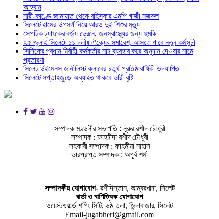
আহ্বান
নারী-কাণ্ডে জামায়াত থেকে বহিস্কার এমপি গাজী নজরুল
সিলেটে হামের উপসর্গ নিয়ে আরও দুই শিশুর মৃত্যু
সেপটিক ট্যাংকের বর্জ্য ড্রেনে, জনস্বাস্থ্যের জন্য হুমকি
২৫ জুলাই সিলেটে ১১ দলীয় ঐক্যের সমাবেশ, আসতে পারে নতুন কর্মসুচী
সিসিকের প্রধান নির্বাহী কর্মকর্তার নাম ব্যবহার করে অনুদান দেওয়ার নামে
প্রতারণা
সিলেট উইমেনস জার্নালিস্ট ক্লাবের চতুর্থ প্রতিষ্ঠাবার্ষিকী উদযাপিত
সিলেটে সপ্তাহজুড়ে অব্যাহত থাকবে ভারী বৃষ্টি
সম্পাদক মণ্ডলীর সভাপতি : নূরুর রশীদ চৌধুরী
সম্পাদক : ফাহমীদা রশীদ চৌধুরী
সহকারী সম্পাদক : ফাহমীনা নাহাস
ভারপ্রাপ্ত সম্পাদক : অপূর্ব শর্মা
সম্পাদকীয় যােগাযোগ-
রশীদিস্তান, আম্বরখানা, সিলেট
বার্তা ও বাণিজ্যিক যোগাযােগ
ওয়েস্টওয়ার্ল্ড শপিং সিটি, ৬ষ্ঠ তলা, জিন্দাবাজার, সিলেট
Email-jugabheri@gmail.com