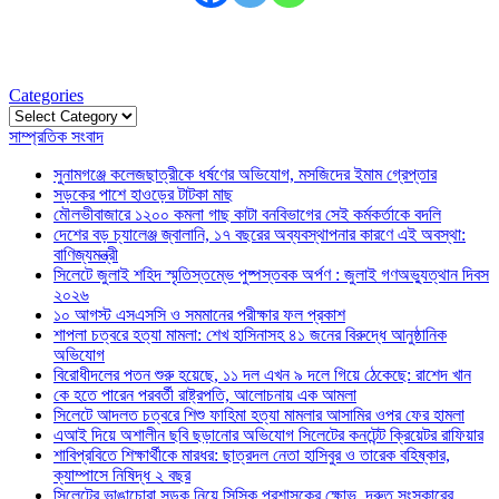
Categories
Categories
সাম্প্রতিক সংবাদ
সুনামগঞ্জে কলেজছাত্রীকে ধর্ষণের অভিযোগ, মসজিদের ইমাম গ্রেপ্তার
সড়কের পাশে হাওড়ের টাটকা মাছ
মৌলভীবাজারে ১২০০ কমলা গাছ কাটা বনবিভাগের সেই কর্মকর্তাকে বদলি
দেশের বড় চ্যালেঞ্জ জ্বালানি, ১৭ বছরের অব্যবস্থাপনার কারণে এই অবস্থা:
বাণিজ্যমন্ত্রী
সিলেটে জুলাই শহিদ স্মৃতিস্তম্ভে পুষ্পস্তবক অর্পণ : জুলাই গণঅভ্যুত্থান দিবস
২০২৬
১০ আগস্ট এসএসসি ও সমমানের পরীক্ষার ফল প্রকাশ
শাপলা চত্বরে হত্যা মামলা: শেখ হাসিনাসহ ৪১ জনের বিরুদ্ধে আনুষ্ঠানিক
অভিযোগ
বিরোধীদলের পতন শুরু হয়েছে, ১১ দল এখন ৯ দলে গিয়ে ঠেকেছে: রাশেদ খান
কে হতে পারেন পরবর্তী রাষ্ট্রপতি, আলোচনায় এক আমলা
সিলেটে আদলত চত্বরে শিশু ফাহিমা হত্যা মামলার আসামির ওপর ফের হামলা
এআই দিয়ে অশালীন ছবি ছড়ানোর অভিযোগ সিলেটের কনটেন্ট ক্রিয়েটর রাফিয়ার
শাবিপ্রবিতে শিক্ষার্থীকে মারধর: ছাত্রদল নেতা হাসিবুর ও তারেক বহিষ্কার,
ক্যাম্পাসে নিষিদ্ধ ২ বছর
সিলেটের ভাঙাচোরা সড়ক নিয়ে সিসিক প্রশাসকের ক্ষোভ, দ্রুত সংস্কারের