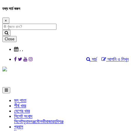
তথ্য সার্চ করুন
×
Close
,
,
সার্চ
আপনি ও লিখুন
মূল পাতা
শীর্ষ খবর
দেশের খবর
সিলেট সংবাদ
সিলেট
সুনামগঞ্জ
মৌলভীবাজার
হবিগঞ্জ
প্রবাস