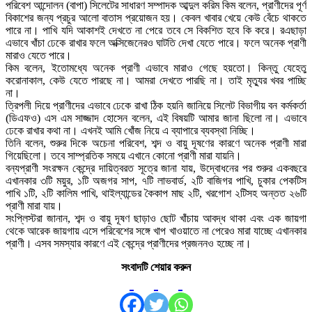
পরিবেশ আন্দোলন (বাপা) সিলেটের সাধারণ সম্পাদক আব্দুল করিম কিম বলেন, প্রাণীদের পূর্ণ
বিকাশের জন্য প্রচুর আলো বাতাস প্রয়োজন হয়। কেবল খাবার খেয়ে কেউ বেঁচে থাকতে
পারে না। পাখি যদি আকাশই দেখতে না পেরে তবে সে বিকশিত হবে কি করে। রএছাড়া
এভাবে খাঁচা ঢেকে রাখার ফলে অক্সিজেনেরও ঘাটতি দেখা যেতে পারে। ফলে অনেক প্রাণী
মারাও যেতে পারে।
কিম বলেন, ইতোমধ্যে অনেক প্রাণী এভাবে মারাও গেছে হয়তো। কিন্তু যেহেতু
করোনাকাল, কেউ যেতে পারছে না। আমরা দেখতে পারছি না। তাই মৃত্যুর খবর পাচ্ছি
না।
ত্রিপলী দিয়ে প্রাণীদের এভাবে ঢেকে রাখা ঠিক হয়নি জানিয়ে সিলেট বিভাগীয় বন কর্মকর্তা
(ডিএফও) এস এম সাজ্জাদ হোসেন বলেন, এই বিষয়টি আমার জানা ছিলো না। এভাবে
ঢেকে রাখার কথা না। এখনই আমি খোঁজ নিয়ে এ ব্যাপারে ব্যবস্থা নিচ্ছি।
তিনি বলেন, শুরুর দিকে অচেনা পরিবেশ, শব্দ ও বায়ু দূষণের কারণে অনেক প্রাণী মারা
গিয়েছিলো। তবে সাম্প্রতিক সময়ে এখানে কোনো প্রাণী মারা যায়নি।
বন্যপ্রাণী সংরক্ষন কেন্দ্রে দায়িত্বরত সূত্রে জানা যায়, উদ্বোধনের পর শুরুর একবছরে
এখানকার ৩টি ময়ুর, ১টি অজগর সাপ, ৭টি লাভবার্ড, ২টি বাজিগর পাখি, চুকার পেকটিস
পাখি ১টি, ২টি কালিম পাখি, থাইল্যান্ডের কৈকাপ মাছ ২টি, খরগোশ ২টিসহ অন্তত ২৬টি
প্রাণী মারা যায়।
সংপ্লিস্টরা জানান, শব্দ ও বায়ু দূষণ ছাড়াও ছোট খাঁচায় আবদ্ধ থাকা এবং এক জায়গা
থেকে আরেক জায়গায় এসে পরিবেশের সঙ্গে খাপ খাওয়াতে না পেরেও মারা যাচ্ছে এখানকার
প্রাণী। এসব সমস্যার কারণে এই কেন্দ্রে প্রাণীদের প্রজননও হচ্ছে না।
সংবাদটি শেয়ার করুন