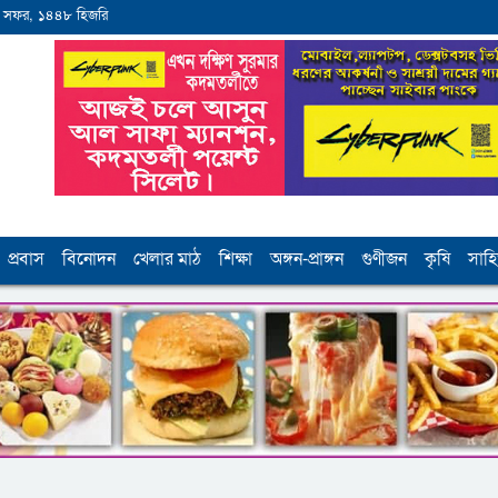
 সফর, ১৪৪৮ হিজরি
প্রবাস
বিনোদন
খেলার মাঠ
শিক্ষা
অঙ্গন-প্রাঙ্গন
গুণীজন
কৃষি
সাহি