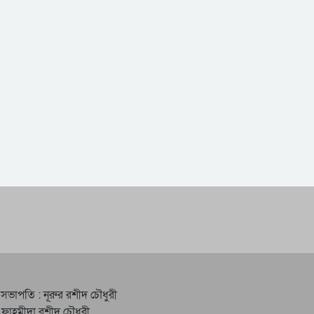
 সভাপতি : নূরুর রশীদ চৌধুরী
 ফাহমীদা রশীদ চৌধুরী