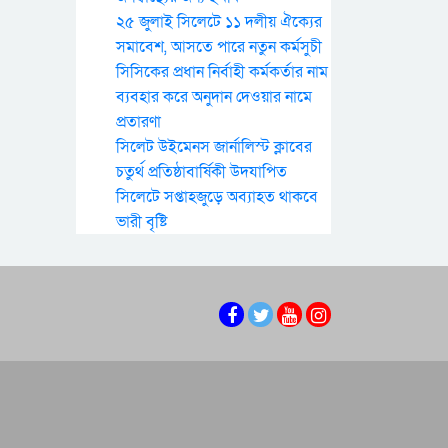
২৫ জুলাই সিলেটে ১১ দলীয় ঐক্যের
সমাবেশ, আসতে পারে নতুন কর্মসুচী
সিসিকের প্রধান নির্বাহী কর্মকর্তার নাম
ব্যবহার করে অনুদান দেওয়ার নামে
প্রতারণা
সিলেট উইমেনস জার্নালিস্ট ক্লাবের
চতুর্থ প্রতিষ্ঠাবার্ষিকী উদযাপিত
সিলেটে সপ্তাহজুড়ে অব্যাহত থাকবে
ভারী বৃষ্টি