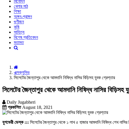
বিনোদন
খেলার মাঠ
শিক্ষা
অঙ্গন-প্রাঙ্গন
গুণীজন
কৃষি
সাহিত্য
বিশেষ প্রতিবেদন
মতামত
এক্সক্লুসিভ
সিলেটের জৈন্তাপুর থেকে আমদানি নিষিদ্ধ নাসির বিড়িসহ যুবক গ্রেপ্তার
সিলেটের জৈন্তাপুর থেকে আমদানি নিষিদ্ধ নাসির বিড়িসহ যু
Daily Jugabheri
প্রকাশিত
August 18, 2021
যুগভেরী ডেস্ক :::
সিলেটের জৈন্তাপুর থেকে ১ লাখ ৫ হাজার আমদানি নিষিদ্ধ শেখ নাসির 