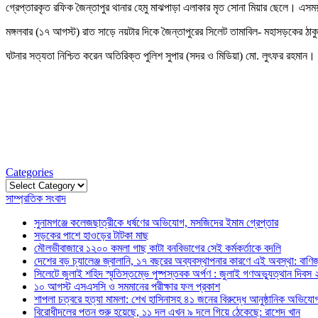
গ্রেপ্তারকৃত রফিক জৈন্তাপুর থানার হেমু মাঝপাড়া এলাকার মৃত সোনা মিয়ার ছেলে। এস
মঙ্গলবার (১৭ আগস্ট) রাত সাড়ে নয়টার দিকে জৈন্তাপুরের সিলেট তামাবিল- মহাসড়কের ঠাক
ঘটনার সত্যতা নিশ্চিত করেন অতিরিক্ত পুলিশ সুপার (সদর ও মিডিয়া) মো. লুৎফর রহমান
Categories
Categories
সাম্প্রতিক সংবাদ
সুনামগঞ্জে কলেজছাত্রীকে ধর্ষণের অভিযোগ, মসজিদের ইমাম গ্রেপ্তার
সড়কের পাশে হাওড়ের টাটকা মাছ
মৌলভীবাজারে ১২০০ কমলা গাছ কাটা বনবিভাগের সেই কর্মকর্তাকে বদলি
দেশের বড় চ্যালেঞ্জ জ্বালানি, ১৭ বছরের অব্যবস্থাপনার কারণে এই অবস্থা: বাণিজ্য
সিলেটে জুলাই শহিদ স্মৃতিস্তম্ভে পুষ্পস্তবক অর্পণ : জুলাই গণঅভ্যুত্থান দিবস
১০ আগস্ট এসএসসি ও সমমানের পরীক্ষার ফল প্রকাশ
শাপলা চত্বরে হত্যা মামলা: শেখ হাসিনাসহ ৪১ জনের বিরুদ্ধে আনুষ্ঠানিক অভিযো
বিরোধীদলের পতন শুরু হয়েছে, ১১ দল এখন ৯ দলে গিয়ে ঠেকেছে: রাশেদ খান