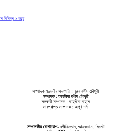
াসে নিষিদ্ধ ২ বছর
সম্পাদক মণ্ডলীর সভাপতি : নূরুর রশীদ চৌধুরী
সম্পাদক : ফাহমীদা রশীদ চৌধুরী
সহকারী সম্পাদক : ফাহমীনা নাহাস
ভারপ্রাপ্ত সম্পাদক : অপূর্ব শর্মা
সম্পাদকীয় যােগাযোগ-
রশীদিস্তান, আম্বরখানা, সিলেট