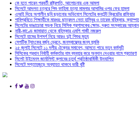
কে হতে পারেন পরবর্তী রাষ্ট্রপতি, আলোচনায় এক আমলা
সিলেটে আদলত চত্বরে শিশু ফাহিমা হত্যা মামলার আসামির ওপর ফের হামলা
এআই দিয়ে অশালীন ছবি ছড়ানোর অভিযোগ সিলেটের কনটেন্ট ক্রিয়েটর রাফিয়ার
শাবিপ্রবিতে শিক্ষার্থীকে মারধর: ছাত্রদল নেতা হাসিবুর ও তারেক বহিষ্কার, ক্যাম্প
সিলেটের ভাঙাচোরা সড়ক নিয়ে সিসিক প্রশাসকের ক্ষোভ, দ্রুত সংস্কারের আহ্বান
নারী-কাণ্ডে জামায়াত থেকে বহিস্কার এমপি গাজী নজরুল
সিলেটে হামের উপসর্গ নিয়ে আরও দুই শিশুর মৃত্যু
সেপটিক ট্যাংকের বর্জ্য ড্রেনে, জনস্বাস্থ্যের জন্য হুমকি
২৫ জুলাই সিলেটে ১১ দলীয় ঐক্যের সমাবেশ, আসতে পারে নতুন কর্মসুচী
সিসিকের প্রধান নির্বাহী কর্মকর্তার নাম ব্যবহার করে অনুদান দেওয়ার নামে প্রতারণা
সিলেট উইমেনস জার্নালিস্ট ক্লাবের চতুর্থ প্রতিষ্ঠাবার্ষিকী উদযাপিত
সিলেটে সপ্তাহজুড়ে অব্যাহত থাকবে ভারী বৃষ্টি