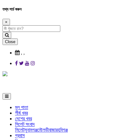
তথ্য সার্চ করুন
×
Close
,
,
মূল পাতা
শীর্ষ খবর
দেশের খবর
সিলেট সংবাদ
সিলেট
সুনামগঞ্জ
মৌলভীবাজার
হবিগঞ্জ
প্রবাস