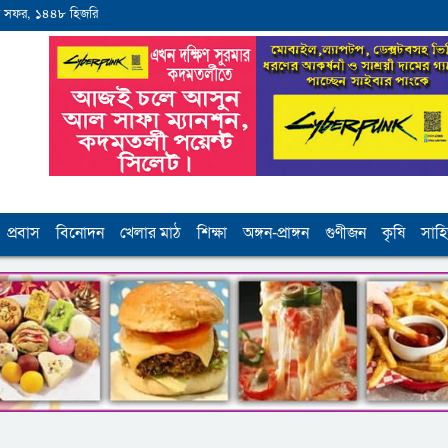
 সফর, ১৪৪৮ হিজরি
প্রবাস
বিনোদন
খেলার মাঠ
শিক্ষা
অঙ্গন-প্রাঙ্গন
গুণীজন
কৃষি
সাহি