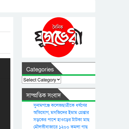
Categories
Categories
সাম্প্রতিক সংবাদ
সুনামগঞ্জে কলেজছাত্রীকে ধর্ষণের
অভিযোগ, মসজিদের ইমাম গ্রেপ্তার
সড়কের পাশে হাওড়ের টাটকা মাছ
মৌলভীবাজারে ১২০০ কমলা গাছ