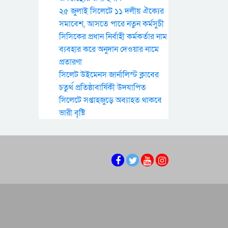
২৫ জুলাই সিলেটে ১১ দলীয় ঐক্যের
সমাবেশ, আসতে পারে নতুন কর্মসুচী
সিসিকের প্রধান নির্বাহী কর্মকর্তার নাম
ব্যবহার করে অনুদান দেওয়ার নামে
প্রতারণা
সিলেট উইমেনস জার্নালিস্ট ক্লাবের
চতুর্থ প্রতিষ্ঠাবার্ষিকী উদযাপিত
সিলেটে সপ্তাহজুড়ে অব্যাহত থাকবে
ভারী বৃষ্টি