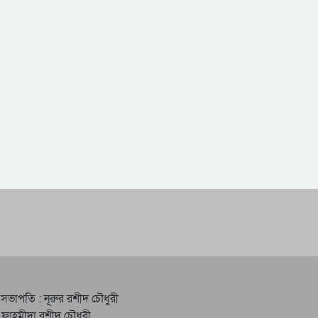
 সভাপতি : নূরুর রশীদ চৌধুরী
 ফাহমীদা রশীদ চৌধুরী