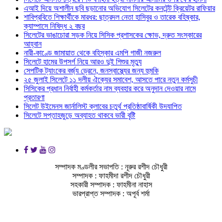
এআই দিয়ে অশালীন ছবি ছড়ানোর অভিযোগ সিলেটের কনটেন্ট ক্রিয়েটর রাফিয়ার
শাবিপ্রবিতে শিক্ষার্থীকে মারধর: ছাত্রদল নেতা হাসিবুর ও তারেক বহিষ্কার,
ক্যাম্পাসে নিষিদ্ধ ২ বছর
সিলেটের ভাঙাচোরা সড়ক নিয়ে সিসিক প্রশাসকের ক্ষোভ, দ্রুত সংস্কারের
আহ্বান
নারী-কাণ্ডে জামায়াত থেকে বহিস্কার এমপি গাজী নজরুল
সিলেটে হামের উপসর্গ নিয়ে আরও দুই শিশুর মৃত্যু
সেপটিক ট্যাংকের বর্জ্য ড্রেনে, জনস্বাস্থ্যের জন্য হুমকি
২৫ জুলাই সিলেটে ১১ দলীয় ঐক্যের সমাবেশ, আসতে পারে নতুন কর্মসুচী
সিসিকের প্রধান নির্বাহী কর্মকর্তার নাম ব্যবহার করে অনুদান দেওয়ার নামে
প্রতারণা
সিলেট উইমেনস জার্নালিস্ট ক্লাবের চতুর্থ প্রতিষ্ঠাবার্ষিকী উদযাপিত
সিলেটে সপ্তাহজুড়ে অব্যাহত থাকবে ভারী বৃষ্টি
সম্পাদক মণ্ডলীর সভাপতি : নূরুর রশীদ চৌধুরী
সম্পাদক : ফাহমীদা রশীদ চৌধুরী
সহকারী সম্পাদক : ফাহমীনা নাহাস
ভারপ্রাপ্ত সম্পাদক : অপূর্ব শর্মা