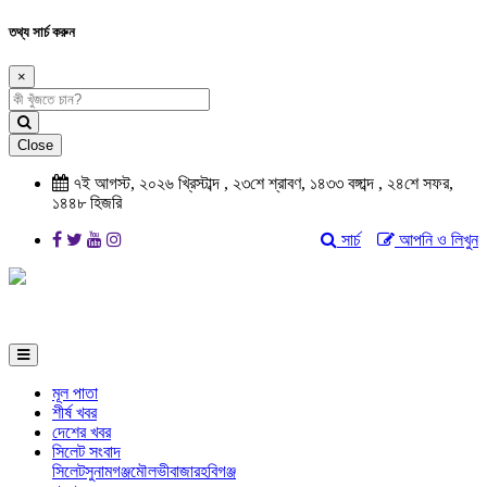
তথ্য সার্চ করুন
×
Close
৭ই আগস্ট, ২০২৬ খ্রিস্টাব্দ
,
২৩শে শ্রাবণ, ১৪৩৩ বঙ্গাব্দ
,
২৪শে সফর,
১৪৪৮ হিজরি
সার্চ
আপনি ও লিখুন
মূল পাতা
শীর্ষ খবর
দেশের খবর
সিলেট সংবাদ
সিলেট
সুনামগঞ্জ
মৌলভীবাজার
হবিগঞ্জ