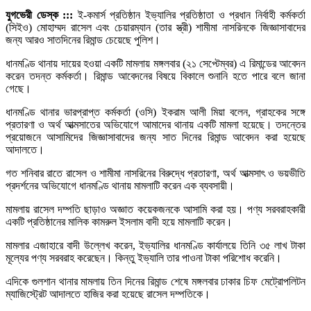
যুগভেরী ডেস্ক :::
ই-কমার্স প্রতিষ্ঠান ইভ্যালির প্রতিষ্ঠাতা ও প্রধান নির্বাহী কর্মকর্তা
(সিইও) মোহাম্মদ রাসেল এবং চেয়ারম্যান (তার স্ত্রী) শামীমা নাসরিনকে জিজ্ঞাসাবাদের
জন্য আরও সাতদিনের রিমান্ড চেয়েছে পুলিশ।
ধানমণ্ডি থানায় দায়ের হওয়া একটি মামলায় মঙ্গলবার (২১ সেপ্টেম্বর) এ রিমান্ডের আবেদন
করেন তদন্ত কর্মকর্তা। রিমান্ড আবেদনের বিষয়ে বিকালে শুনানি হতে পারে বলে জানা
গেছে।
ধানমণ্ডি থানার ভারপ্রাপ্ত কর্মকর্তা (ওসি) ইকরাম আলী মিয়া বলেন, গ্রাহকের সঙ্গে
প্রতারণা ও অর্থ আত্মসাতের অভিযোগে আমাদের থানায় একটি মামলা হয়েছে। তদন্তের
প্রয়োজনে আসামিদের জিজ্ঞাসাবাদের জন্য সাত দিনের রিমান্ড আবেদন করা হয়েছে
আদালতে।
গত শনিবার রাতে রাসেল ও শামীমা নাসরিনের বিরুদ্ধে প্রতারণা, অর্থ আত্মসাৎ ও ভয়ভীতি
প্রদর্শনের অভিযোগে ধানমণ্ডি থানায় মামলাটি করেন এক ব্যবসায়ী।
মামলায় রাসেল দম্পতি ছাড়াও অজ্ঞাত কয়েকজনকে আসামি করা হয়। পণ্য সরবরাহকারী
একটি প্রতিষ্ঠানের মালিক কামরুল ইসলাম বাদী হয়ে মামলাটি করেন।
মামলার এজাহারে বাদী উল্লেখ করেন, ইভ্যালির ধানমণ্ডি কার্যালয়ে তিনি ৩৫ লাখ টাকা
মূল্যের পণ্য সরবরাহ করেছেন। কিন্তু ইভ্যালি তার পাওনা টাকা পরিশোধ করেনি।
এদিকে গুলশান থানার মামলায় তিন দিনের রিমান্ড শেষে মঙ্গলবার ঢাকার চিফ মেট্রোপলিটন
ম্যাজিস্ট্রেট আদালতে হাজির করা হয়েছে রাসেল দম্পতিকে।