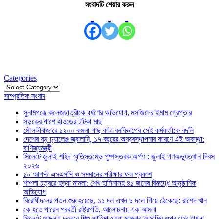
সংবাদটি শেয়ার করুন
Categories
Categories
সাম্প্রতিক সংবাদ
সুনামগঞ্জে কলেজছাত্রীকে ধর্ষণের অভিযোগ, মসজিদের ইমাম গ্রেপ্তার
সড়কের পাশে হাওড়ের টাটকা মাছ
মৌলভীবাজারে ১২০০ কমলা গাছ কাটা বনবিভাগের সেই কর্মকর্তাকে বদলি
দেশের বড় চ্যালেঞ্জ জ্বালানি, ১৭ বছরের অব্যবস্থাপনার কারণে এই অবস্থা:
বাণিজ্যমন্ত্রী
সিলেটে জুলাই শহিদ স্মৃতিস্তম্ভে পুষ্পস্তবক অর্পণ : জুলাই গণঅভ্যুত্থান দিবস
২০২৬
১০ আগস্ট এসএসসি ও সমমানের পরীক্ষার ফল প্রকাশ
শাপলা চত্বরে হত্যা মামলা: শেখ হাসিনাসহ ৪১ জনের বিরুদ্ধে আনুষ্ঠানিক
অভিযোগ
বিরোধীদলের পতন শুরু হয়েছে, ১১ দল এখন ৯ দলে গিয়ে ঠেকেছে: রাশেদ খান
কে হতে পারেন পরবর্তী রাষ্ট্রপতি, আলোচনায় এক আমলা
সিলেটে আদলত চত্বরে শিশু ফাহিমা হত্যা মামলার আসামির ওপর ফের হামলা