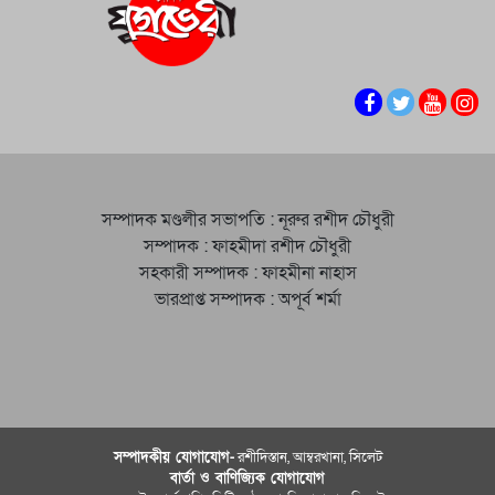
সম্পাদক মণ্ডলীর সভাপতি : নূরুর রশীদ চৌধুরী
সম্পাদক : ফাহমীদা রশীদ চৌধুরী
সহকারী সম্পাদক : ফাহমীনা নাহাস
ভারপ্রাপ্ত সম্পাদক : অপূর্ব শর্মা
সম্পাদকীয় যােগাযোগ-
রশীদিস্তান, আম্বরখানা, সিলেট
বার্তা ও বাণিজ্যিক যোগাযােগ