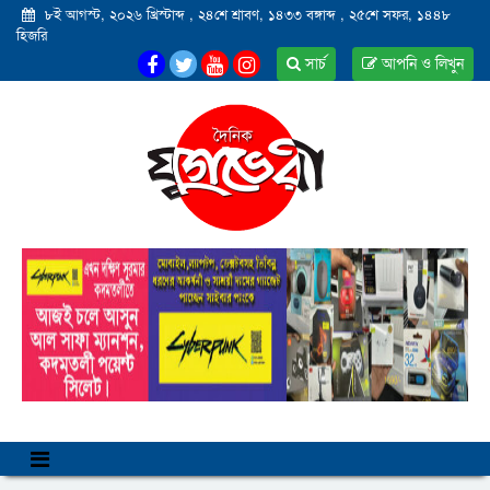
৮ই আগস্ট, ২০২৬ খ্রিস্টাব্দ
,
২৪শে শ্রাবণ, ১৪৩৩ বঙ্গাব্দ
,
২৫শে সফর, ১৪৪৮
হিজরি
সার্চ
আপনি ও লিখুন