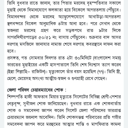
তিনি বুধবার রাতে জানান, তার পিতার মরদেহ বৃহস্পতিবার সকালে
মুম্বাই থেকে বিমানযোগে কলকাতা হয়ে বিকেলে আগরতলায় পৌঁছুবে।
বিমানবন্দর থেকে মরদেহ অ্যাম্বুলেন্সযোগে আখাউড়া-আগরতলা
স্থলবন্দরে বিকেল আনুমানিক ৪টায় আনা হবে। পরে সেখান থেকে
স্বজনরা মরদেহ গ্রহণ করে সড়কপথে রাত ৯টার দিকে
সাগরদিঘীরপাড়ের ৫০/৫১ নং বাসায় পৌঁছুবেন। শুক্রবার বাদ আসর
দরগাহ মসজিদে জানাযার নামাজ শেষে দরগাহ কবরস্থানে দাফন করা
হবে।
প্রসঙ্গত, গত সোমবার দিনগত রাত ২টা ৩০মিনিটে (বাংলাদেশ সময়)
ভারতের মুম্বাইয়ের একটি হাসপাতালে তিনি শেষ নিঃশ্বাস ত্যাগ করেন
(ইন্না লিল্লাহি— রাজিউন)। মৃত্যুকালে তাঁর বয়স হয়েছিল (৭৭)। তিনি স্ত্রী,
ছেলে, মেয়েসহ অসংখ্য আত্মীয়-স্বজন ও গুণগ্রাহী রেখে গেছেন।
জেলা পরিষদ চেয়ারম্যানের শোক :
শিল্পপতি হাজী আফতাব মিয়ার মৃত্যুতে সিলেটের বিভিন্ন শ্রেণী-পেশার
নেতৃবৃন্দ, সুধীজন শোক জানিয়েছেন। বুধবার রাতে এক শোকবার্তায়
শোক ও সমবেদনা জ্ঞাপন করেন সিলেট জেলা পরিষদের ভারপ্রাপ্ত
চেয়ারম্যান জয়নাল আবেদিন। তিনি শোকসন্তপ্ত পরিবারের প্রতি গভীর
সমবেদনা জ্ঞাপন করে মরহুমের আত্মার শান্তি ও মাগফিরাত কামনা