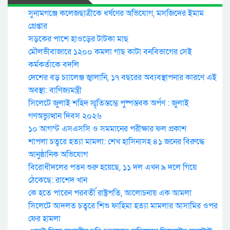
সুনামগঞ্জে কলেজছাত্রীকে ধর্ষণের অভিযোগ, মসজিদের ইমাম
গ্রেপ্তার
সড়কের পাশে হাওড়ের টাটকা মাছ
মৌলভীবাজারে ১২০০ কমলা গাছ কাটা বনবিভাগের সেই
কর্মকর্তাকে বদলি
দেশের বড় চ্যালেঞ্জ জ্বালানি, ১৭ বছরের অব্যবস্থাপনার কারণে এই
অবস্থা: বাণিজ্যমন্ত্রী
সিলেটে জুলাই শহিদ স্মৃতিস্তম্ভে পুষ্পস্তবক অর্পণ : জুলাই
গণঅভ্যুত্থান দিবস ২০২৬
১০ আগস্ট এসএসসি ও সমমানের পরীক্ষার ফল প্রকাশ
শাপলা চত্বরে হত্যা মামলা: শেখ হাসিনাসহ ৪১ জনের বিরুদ্ধে
আনুষ্ঠানিক অভিযোগ
বিরোধীদলের পতন শুরু হয়েছে, ১১ দল এখন ৯ দলে গিয়ে
ঠেকেছে: রাশেদ খান
কে হতে পারেন পরবর্তী রাষ্ট্রপতি, আলোচনায় এক আমলা
সিলেটে আদলত চত্বরে শিশু ফাহিমা হত্যা মামলার আসামির ওপর
ফের হামলা