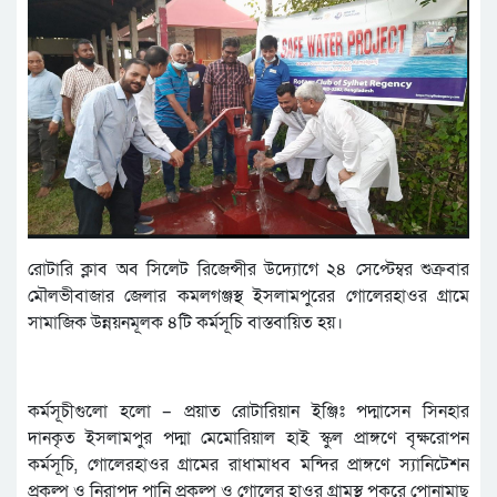
রোটারি ক্লাব অব সিলেট রিজেন্সীর উদ্যোগে ২৪ সেপ্টেম্বর শুক্রবার
মৌলভীবাজার জেলার কমলগঞ্জস্থ ইসলামপুরের গোলেরহাওর গ্রামে
সামাজিক উন্নয়নমূলক ৪টি কর্মসূচি বাস্তবায়িত হয়।
কর্মসূচীগুলো হলো – প্রয়াত রোটারিয়ান ইঞ্জিঃ পদ্মাসেন সিনহার
দানকৃত ইসলামপুর পদ্মা মেমোরিয়াল হাই স্কুল প্রাঙ্গণে বৃক্ষরোপন
কর্মসূচি, গোলেরহাওর গ্রামের রাধামাধব মন্দির প্রাঙ্গণে স্যানিটেশন
প্রকল্প ও নিরাপদ পানি প্রকল্প ও গোলের হাওর গ্রামস্থ পুকুরে পোনামাছ