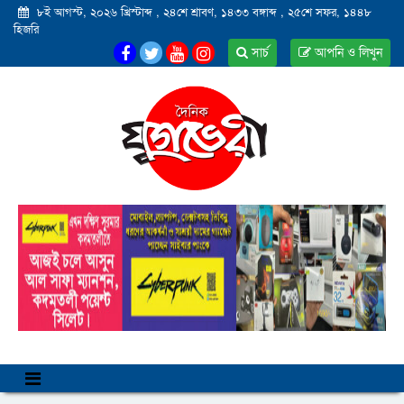
৮ই আগস্ট, ২০২৬ খ্রিস্টাব্দ
,
২৪শে শ্রাবণ, ১৪৩৩ বঙ্গাব্দ
,
২৫শে সফর, ১৪৪৮
হিজরি
সার্চ
আপনি ও লিখুন