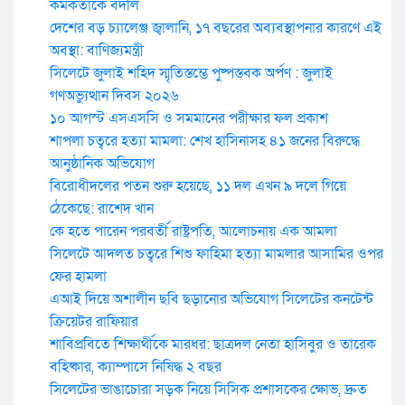
কর্মকর্তাকে বদলি
দেশের বড় চ্যালেঞ্জ জ্বালানি, ১৭ বছরের অব্যবস্থাপনার কারণে এই
অবস্থা: বাণিজ্যমন্ত্রী
সিলেটে জুলাই শহিদ স্মৃতিস্তম্ভে পুষ্পস্তবক অর্পণ : জুলাই
গণঅভ্যুত্থান দিবস ২০২৬
১০ আগস্ট এসএসসি ও সমমানের পরীক্ষার ফল প্রকাশ
শাপলা চত্বরে হত্যা মামলা: শেখ হাসিনাসহ ৪১ জনের বিরুদ্ধে
আনুষ্ঠানিক অভিযোগ
বিরোধীদলের পতন শুরু হয়েছে, ১১ দল এখন ৯ দলে গিয়ে
ঠেকেছে: রাশেদ খান
কে হতে পারেন পরবর্তী রাষ্ট্রপতি, আলোচনায় এক আমলা
সিলেটে আদলত চত্বরে শিশু ফাহিমা হত্যা মামলার আসামির ওপর
ফের হামলা
এআই দিয়ে অশালীন ছবি ছড়ানোর অভিযোগ সিলেটের কনটেন্ট
ক্রিয়েটর রাফিয়ার
শাবিপ্রবিতে শিক্ষার্থীকে মারধর: ছাত্রদল নেতা হাসিবুর ও তারেক
বহিষ্কার, ক্যাম্পাসে নিষিদ্ধ ২ বছর
সিলেটের ভাঙাচোরা সড়ক নিয়ে সিসিক প্রশাসকের ক্ষোভ, দ্রুত