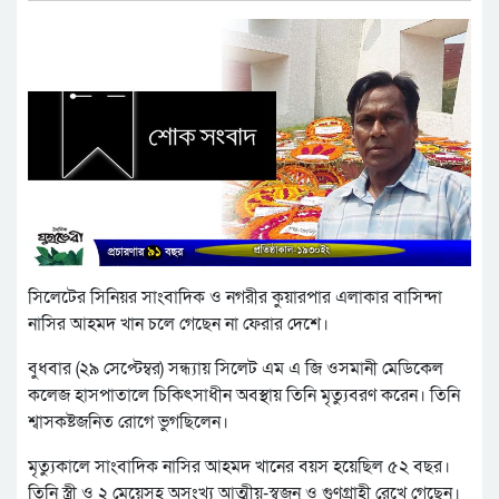
সিলেটের সিনিয়র সাংবাদিক ও নগরীর কুয়ারপার এলাকার বাসিন্দা
নাসির আহমদ খান চলে গেছেন না ফেরার দেশে।
বুধবার (২৯ সেপ্টেম্বর) সন্ধ্যায় সিলেট এম এ জি ওসমানী মেডিকেল
কলেজ হাসপাতালে চিকিৎসাধীন অবস্থায় তিনি মৃত্যুবরণ করেন। তিনি
শ্বাসকষ্টজনিত রোগে ভুগছিলেন।
মৃত্যুকালে সাংবাদিক নাসির আহমদ খানের বয়স হয়েছিল ৫২ বছর।
তিনি স্ত্রী ও ২ মেয়েসহ অসংখ্য আত্মীয়-স্বজন ও গুণগ্রাহী রেখে গেছেন।