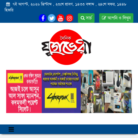
৭ই আগস্ট, ২০২৬ খ্রিস্টাব্দ
,
২৩শে শ্রাবণ, ১৪৩৩ বঙ্গাব্দ
,
২৪শে সফর, ১৪৪৮
হিজরি
সার্চ
আপনি ও লিখুন