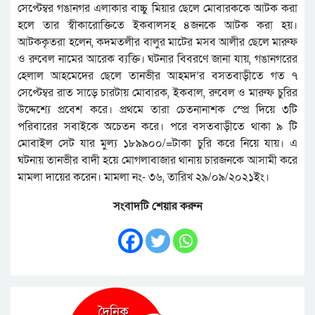
সেপ্টেম্বর গঙানগর এলাকার বাচ্চু মিয়ার ছেলে মোবারককে আটক করা
হলে তার স্বীকারোক্তিতে ইকবালসহ ৪জনকে আটক করা হয়।
আটককৃতরা হলেন, কদমতলীর বালুর মাটের মসব আলীর ছেলে মারুফ
ও রুবেল নামের আরেক ব্যক্তি। ঘটনার বিবরণে জানা যায়, গঙানগরের
হেলাল আহমেদের ছেলে তানভীর আহমদ’র বসতবাড়ীতে গত ৭
সেপ্টেম্বর রাত সাড়ে চারটায় মোবারক, ইকবাল, রুবেল ও মারুফ চুরির
উদ্দেশ্যে প্রবেশ করে। প্রথমে তারা চেতনানাশক স্প্রে দিয়ে ৩টি
পরিবারের সবাইকে অচেতন করে। পরে বসতবাড়ীতে থাকা ৯ টি
মোবাইল সেট যার মুল্য ১৮৯৯০০/=টাকা চুরি করে নিয়ে যায়। এ
ঘটনায় তানভীর বাদী হয়ে মোগলাবাজার থানায় চারজনকে আসামী করে
মামলা দায়ের করেন। মামলা নং- ৩৬, তারিখ ২৯/০৯/২০২১ইং।
সংবাদটি শেয়ার করুন