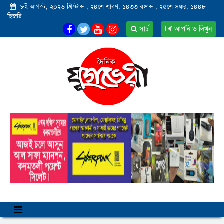
৮ই আগস্ট, ২০২৬ খ্রিস্টাব্দ
,
২৪শে শ্রাবণ, ১৪৩৩ বঙ্গাব্দ
,
২৫শে সফর, ১৪৪৮
হিজরি
সার্চ
আপনি ও লিখুন