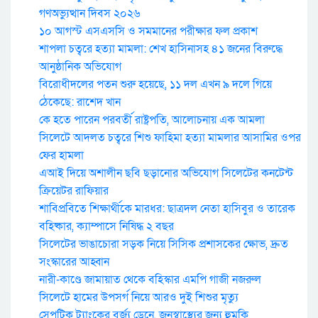
গণঅভ্যুত্থান দিবস ২০২৬
১০ আগস্ট এসএসসি ও সমমানের পরীক্ষার ফল প্রকাশ
শাপলা চত্বরে হত্যা মামলা: শেখ হাসিনাসহ ৪১ জনের বিরুদ্ধে
আনুষ্ঠানিক অভিযোগ
বিরোধীদলের পতন শুরু হয়েছে, ১১ দল এখন ৯ দলে গিয়ে
ঠেকেছে: রাশেদ খান
কে হতে পারেন পরবর্তী রাষ্ট্রপতি, আলোচনায় এক আমলা
সিলেটে আদলত চত্বরে শিশু ফাহিমা হত্যা মামলার আসামির ওপর
ফের হামলা
এআই দিয়ে অশালীন ছবি ছড়ানোর অভিযোগ সিলেটের কনটেন্ট
ক্রিয়েটর রাফিয়ার
শাবিপ্রবিতে শিক্ষার্থীকে মারধর: ছাত্রদল নেতা হাসিবুর ও তারেক
বহিষ্কার, ক্যাম্পাসে নিষিদ্ধ ২ বছর
সিলেটের ভাঙাচোরা সড়ক নিয়ে সিসিক প্রশাসকের ক্ষোভ, দ্রুত
সংস্কারের আহ্বান
নারী-কাণ্ডে জামায়াত থেকে বহিস্কার এমপি গাজী নজরুল
সিলেটে হামের উপসর্গ নিয়ে আরও দুই শিশুর মৃত্যু
সেপটিক ট্যাংকের বর্জ্য ড্রেনে, জনস্বাস্থ্যের জন্য হুমকি