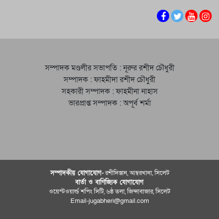
সম্পাদক মণ্ডলীর সভাপতি : নূরুর রশীদ চৌধুরী
সম্পাদক : ফাহমীদা রশীদ চৌধুরী
সহকারী সম্পাদক : ফাহমীনা নাহাস
ভারপ্রাপ্ত সম্পাদক : অপূর্ব শর্মা
সম্পাদকীয় যােগাযোগ-
রশীদিস্তান, আম্বরখানা, সিলেট
বার্তা ও বাণিজ্যিক যোগাযােগ
ওয়েস্টওয়ার্ল্ড শপিং সিটি, ৬ষ্ঠ তলা, জিন্দাবাজার, সিলেট
Email-jugabheri@gmail.com