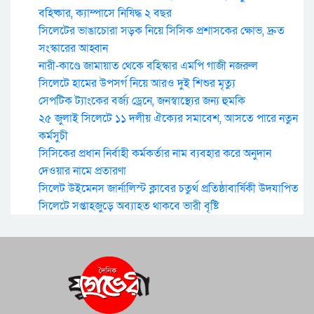
বহিষ্কার, ক্যাম্পাসে নিষিদ্ধ ২ বছর
সিলেটের ভাঙাচোরা সড়ক নিয়ে সিসিক প্রশাসকের ক্ষোভ, দ্রুত
সংস্কারের আহ্বান
নারী-কাণ্ডে জামায়াত থেকে বহিস্কার এমপি গাজী নজরুল
সিলেটে হামের উপসর্গ নিয়ে আরও দুই শিশুর মৃত্যু
সেপটিক ট্যাংকের বর্জ্য ড্রেনে, জনস্বাস্থ্যের জন্য হুমকি
২৫ জুলাই সিলেটে ১১ দলীয় ঐক্যের সমাবেশ, আসতে পারে নতুন
কর্মসুচী
সিসিকের প্রধান নির্বাহী কর্মকর্তার নাম ব্যবহার করে অনুদান
দেওয়ার নামে প্রতারণা
সিলেট উইমেনস জার্নালিস্ট ক্লাবের চতুর্থ প্রতিষ্ঠাবার্ষিকী উদযাপিত
সিলেটে সপ্তাহজুড়ে অব্যাহত থাকবে ভারী বৃষ্টি