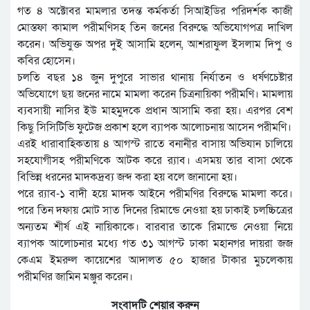
গত ৪ অক্টোবর মামলার তদন্ত কর্মকর্তা সিআইডির পরিদর্শক কাজী
মোস্তফা কামাল পরীমণিসহ তিন জনের বিরুদ্ধে অভিযোগপত্র দাখিল
করেন। অভিযুক্ত অপর দুই আসামি হলেন, আশরাফুল ইসলাম দিপু ও
কবির হোসেন।
চলতি বছর ১৪ জুন দুপুরে সাভার থানায় নির্যাতন ও ধর্ষণচেষ্টার
অভিযোগে ছয় জনের নামে মামলা করেন চিত্রনায়িকা পরীমণি। মামলায়
ব্যবসায়ী নাসির ইউ মাহমুদকে প্রধান আসামি করা হয়। এরপর বেশ
কিছু সিসিটিভি ফুটেজ প্রকাশ হলে ব্যাপক আলোচনায় আসেন পরীমণি।
এরই ধারাবাহিকতায় ৪ আগস্ট রাতে বনানীর বাসায় অভিযান চালিয়ে
সহযোগীসহ পরীমণিকে আটক করে র‍্যাব। এসময় তার বাসা থেকে
বিভিন্ন ধরনের মাদকদ্রব্য জব্দ করা হয় বলে জানানো হয়।
পরে র‍্যাব-১ বাদী হয়ে মাদক আইনে পরীমণির বিরুদ্ধে মামলা করে।
পরে তিন দফায় মোট সাত দিনের রিমান্ডে নেওয়া হয় ঢাকাই চলচ্চিত্রের
অন্যতম শীর্ষ এই নায়িকাকে। বারবার তাকে রিমান্ডে নেওয়া নিয়ে
ব্যাপক আলোচনার মধ্যে গত ৩১ আগস্ট ঢাকা মহানগর দায়রা জজ
কেএম ইমরুল কায়েশের আদালত ৫০ হাজার টাকার মুচলেকায়
পরীমণির জামিন মঞ্জুর করেন।
সংবাদটি শেয়ার করুন