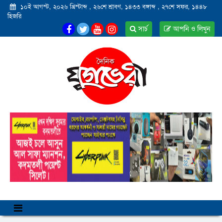
১০ই আগস্ট, ২০২৬ খ্রিস্টাব্দ
,
২৬শে শ্রাবণ, ১৪৩৩ বঙ্গাব্দ
,
২৭শে সফর, ১৪৪৮
হিজরি
সার্চ
আপনি ও লিখুন