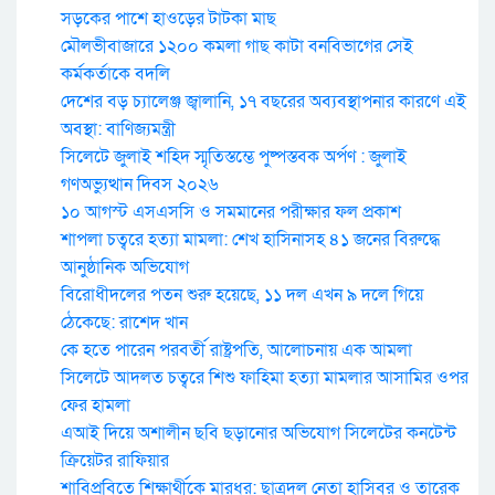
সড়কের পাশে হাওড়ের টাটকা মাছ
মৌলভীবাজারে ১২০০ কমলা গাছ কাটা বনবিভাগের সেই
কর্মকর্তাকে বদলি
দেশের বড় চ্যালেঞ্জ জ্বালানি, ১৭ বছরের অব্যবস্থাপনার কারণে এই
অবস্থা: বাণিজ্যমন্ত্রী
সিলেটে জুলাই শহিদ স্মৃতিস্তম্ভে পুষ্পস্তবক অর্পণ : জুলাই
গণঅভ্যুত্থান দিবস ২০২৬
১০ আগস্ট এসএসসি ও সমমানের পরীক্ষার ফল প্রকাশ
শাপলা চত্বরে হত্যা মামলা: শেখ হাসিনাসহ ৪১ জনের বিরুদ্ধে
আনুষ্ঠানিক অভিযোগ
বিরোধীদলের পতন শুরু হয়েছে, ১১ দল এখন ৯ দলে গিয়ে
ঠেকেছে: রাশেদ খান
কে হতে পারেন পরবর্তী রাষ্ট্রপতি, আলোচনায় এক আমলা
সিলেটে আদলত চত্বরে শিশু ফাহিমা হত্যা মামলার আসামির ওপর
ফের হামলা
এআই দিয়ে অশালীন ছবি ছড়ানোর অভিযোগ সিলেটের কনটেন্ট
ক্রিয়েটর রাফিয়ার
শাবিপ্রবিতে শিক্ষার্থীকে মারধর: ছাত্রদল নেতা হাসিবুর ও তারেক