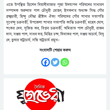
এতে উপস্থিত ছিলেন বিয়ানীবাজার পূজা উদযাপন পরিষদের সাধারণ
সম্পাদক অরুনাভ পাল চৌধুরী মোহন, ইসকন’র অধ্যক্ষ সিদ্ধ গৌর
ব্রক্ষ্মচারী, হিন্দু বৌদ্ধা খ্রীষ্টান ঐক্য পরিষদের পৌর শাখার সভাপতি
সুখেন্দু চক্রবর্তী, উপজেলা শাখার সভাপতি কান্তি চক্রবর্তী, মহেষ ঘোষ,
শংকর দেব, সুজিত কর, বিপ্লব চক্রবর্তী, অমিতাভ পাল চৌধুরী, রাজন
দাস, সঞ্জয় পাল, সাধন দত্ত, মিহির চন্দ, দিবাকর পাল, সঞ্জয় আচার্য, বিষু
দে, তুষার ভট্রাচার্য, সন্ধি ভট্রাচার্য প্রমুখ।
সংবাদটি শেয়ার করুন