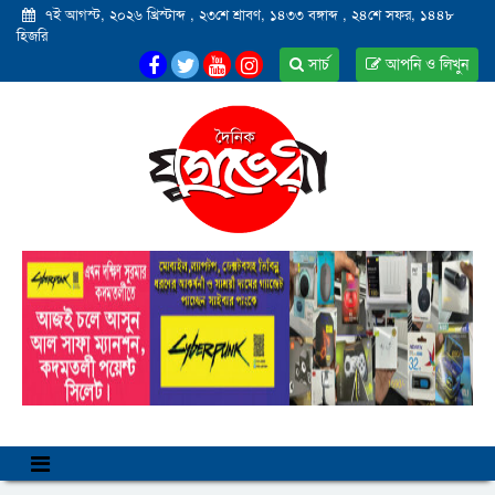
৭ই আগস্ট, ২০২৬ খ্রিস্টাব্দ
,
২৩শে শ্রাবণ, ১৪৩৩ বঙ্গাব্দ
,
২৪শে সফর, ১৪৪৮
হিজরি
সার্চ
আপনি ও লিখুন