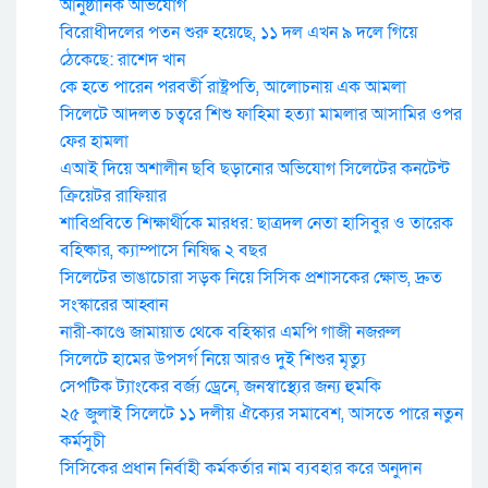
আনুষ্ঠানিক অভিযোগ
বিরোধীদলের পতন শুরু হয়েছে, ১১ দল এখন ৯ দলে গিয়ে
ঠেকেছে: রাশেদ খান
কে হতে পারেন পরবর্তী রাষ্ট্রপতি, আলোচনায় এক আমলা
সিলেটে আদলত চত্বরে শিশু ফাহিমা হত্যা মামলার আসামির ওপর
ফের হামলা
এআই দিয়ে অশালীন ছবি ছড়ানোর অভিযোগ সিলেটের কনটেন্ট
ক্রিয়েটর রাফিয়ার
শাবিপ্রবিতে শিক্ষার্থীকে মারধর: ছাত্রদল নেতা হাসিবুর ও তারেক
বহিষ্কার, ক্যাম্পাসে নিষিদ্ধ ২ বছর
সিলেটের ভাঙাচোরা সড়ক নিয়ে সিসিক প্রশাসকের ক্ষোভ, দ্রুত
সংস্কারের আহ্বান
নারী-কাণ্ডে জামায়াত থেকে বহিস্কার এমপি গাজী নজরুল
সিলেটে হামের উপসর্গ নিয়ে আরও দুই শিশুর মৃত্যু
সেপটিক ট্যাংকের বর্জ্য ড্রেনে, জনস্বাস্থ্যের জন্য হুমকি
২৫ জুলাই সিলেটে ১১ দলীয় ঐক্যের সমাবেশ, আসতে পারে নতুন
কর্মসুচী
সিসিকের প্রধান নির্বাহী কর্মকর্তার নাম ব্যবহার করে অনুদান