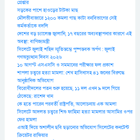
গ্রেপ্তার
সড়কের পাশে হাওড়ের টাটকা মাছ
মৌলভীবাজারে ১২০০ কমলা গাছ কাটা বনবিভাগের সেই
কর্মকর্তাকে বদলি
দেশের বড় চ্যালেঞ্জ জ্বালানি, ১৭ বছরের অব্যবস্থাপনার কারণে এই
অবস্থা: বাণিজ্যমন্ত্রী
সিলেটে জুলাই শহিদ স্মৃতিস্তম্ভে পুষ্পস্তবক অর্পণ : জুলাই
গণঅভ্যুত্থান দিবস ২০২৬
১০ আগস্ট এসএসসি ও সমমানের পরীক্ষার ফল প্রকাশ
শাপলা চত্বরে হত্যা মামলা: শেখ হাসিনাসহ ৪১ জনের বিরুদ্ধে
আনুষ্ঠানিক অভিযোগ
বিরোধীদলের পতন শুরু হয়েছে, ১১ দল এখন ৯ দলে গিয়ে
ঠেকেছে: রাশেদ খান
কে হতে পারেন পরবর্তী রাষ্ট্রপতি, আলোচনায় এক আমলা
সিলেটে আদলত চত্বরে শিশু ফাহিমা হত্যা মামলার আসামির ওপর
ফের হামলা
এআই দিয়ে অশালীন ছবি ছড়ানোর অভিযোগ সিলেটের কনটেন্ট
ক্রিয়েটর রাফিয়ার