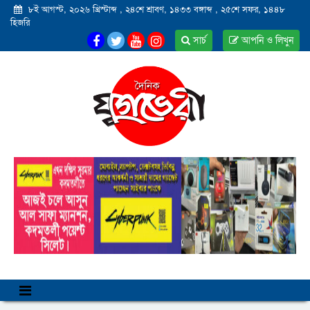
৮ই আগস্ট, ২০২৬ খ্রিস্টাব্দ
,
২৪শে শ্রাবণ, ১৪৩৩ বঙ্গাব্দ
,
২৫শে সফর, ১৪৪৮
হিজরি
সার্চ
আপনি ও লিখুন