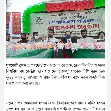
যুগভেরী ডেস্ক :::
গণফোরামের সাবেক নেতা ড. রেজা কিবরিয়া ও ঢাকা
বিশ্ববিদ্যালয় কেন্দ্রীয় ছাত্র সংসদের (ডাকসু) সাবেক ভিপি নুরুল হক
নুরের নেতৃত্বে ‘বাংলাদেশ গণঅধিকার পরিষদ’ নামে নতুন রাজনৈতিক
দল ঘোষণা করা হয়েছে।
নতুন দলের আহ্বায়ক হলেন রেজা কিবরিয়া আর সদস্য সচিব হলেন
নুরুল হক নুর। আজ দুপুরে রাজধানীর পল্টনের প্রিতম জামান টাওয়ারে