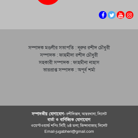
সম্পাদক মণ্ডলীর সভাপতি : নূরুর রশীদ চৌধুরী
সম্পাদক : ফাহমীদা রশীদ চৌধুরী
সহকারী সম্পাদক : ফাহমীনা নাহাস
ভারপ্রাপ্ত সম্পাদক : অপূর্ব শর্মা
সম্পাদকীয় যােগাযোগ-
রশীদিস্তান, আম্বরখানা, সিলেট
বার্তা ও বাণিজ্যিক যোগাযােগ
ওয়েস্টওয়ার্ল্ড শপিং সিটি, ৬ষ্ঠ তলা, জিন্দাবাজার, সিলেট
Email-jugabheri@gmail.com