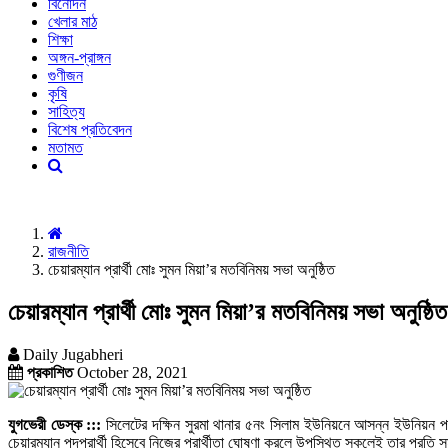
বিনোদন
খেলার মাঠ
শিক্ষা
অঙ্গন-প্রাঙ্গন
গুণীজন
কৃষি
সাহিত্য
বিশেষ প্রতিবেদন
মতামত
রাজনীতি
চেয়ারম্যান প্রার্থী মোঃ সুমন মিয়া’র মতবিনিময় সভা অনুষ্ঠিত
চেয়ারম্যান প্রার্থী মোঃ সুমন মিয়া’র মতবিনিময় সভা অনুষ্ঠিত
Daily Jugabheri
প্রকাশিত
October 28, 2021
যুগভেরী ডেস্ক :::
সিলেটের দক্ষিন সুরমা থানার ৫নং সিলাম ইউনিয়নে আসন্ন ইউনিয়ন পরিষদ
চেয়ারম্যান পদপ্রার্থী হিসেবে নিজের প্রার্থীতা ঘোষণা করলে উপস্থিত সকলেই তার প্রতি 