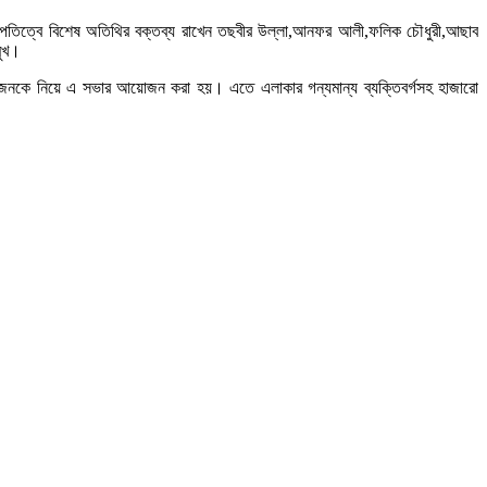
সভাপতিত্বে বিশেষ অতিথির বক্তব্য রাখেন তছবীর উল্লা,আনফর আলী,ফলিক চৌধুরী,আছাব
মুখ।
লোকজনকে নিয়ে এ সভার আয়োজন করা হয়। এতে এলাকার গন্যমান্য ব্যক্তিবর্গসহ হাজারো