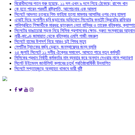
বিরোধীদলের পতন শুরু হয়েছে, ১১ দল এখন ৯ দলে গিয়ে ঠেকেছে: রাশেদ খান
কে হতে পারেন পরবর্তী রাষ্ট্রপতি, আলোচনায় এক আমলা
সিলেটে আদলত চত্বরে শিশু ফাহিমা হত্যা মামলার আসামির ওপর ফের হামলা
এআই দিয়ে অশালীন ছবি ছড়ানোর অভিযোগ সিলেটের কনটেন্ট ক্রিয়েটর রাফিয়ার
শাবিপ্রবিতে শিক্ষার্থীকে মারধর: ছাত্রদল নেতা হাসিবুর ও তারেক বহিষ্কার, ক্যাম্প
সিলেটের ভাঙাচোরা সড়ক নিয়ে সিসিক প্রশাসকের ক্ষোভ, দ্রুত সংস্কারের আহ্বান
নারী-কাণ্ডে জামায়াত থেকে বহিস্কার এমপি গাজী নজরুল
সিলেটে হামের উপসর্গ নিয়ে আরও দুই শিশুর মৃত্যু
সেপটিক ট্যাংকের বর্জ্য ড্রেনে, জনস্বাস্থ্যের জন্য হুমকি
২৫ জুলাই সিলেটে ১১ দলীয় ঐক্যের সমাবেশ, আসতে পারে নতুন কর্মসুচী
সিসিকের প্রধান নির্বাহী কর্মকর্তার নাম ব্যবহার করে অনুদান দেওয়ার নামে প্রতারণা
সিলেট উইমেনস জার্নালিস্ট ক্লাবের চতুর্থ প্রতিষ্ঠাবার্ষিকী উদযাপিত
সিলেটে সপ্তাহজুড়ে অব্যাহত থাকবে ভারী বৃষ্টি