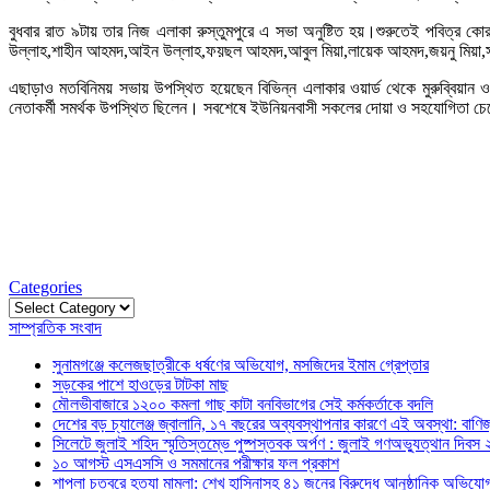
বুধবার রাত ৯টায় তার নিজ এলাকা রুস্তুমপুরে এ সভা অনুষ্টিত হয়।শুরুতেই পবিত্র
উল্লাহ,শাহীন আহমদ,আইন উল্লাহ,ফয়ছল আহমদ,আবুল মিয়া,লায়েক আহমদ,জয়নু মিয়া,সুনাফ
এছাড়াও মতবিনিময় সভায় উপস্থিত হয়েছেন বিভিন্ন এলাকার ওয়ার্ড থেকে মুরুব্বিয়ান
নেতাকর্মী সমর্থক উপস্থিত ছিলেন। সবশেষে ইউনিয়নবাসী সকলের দোয়া ও সহযোগিতা চেয়েছেন
Categories
Categories
সাম্প্রতিক সংবাদ
সুনামগঞ্জে কলেজছাত্রীকে ধর্ষণের অভিযোগ, মসজিদের ইমাম গ্রেপ্তার
সড়কের পাশে হাওড়ের টাটকা মাছ
মৌলভীবাজারে ১২০০ কমলা গাছ কাটা বনবিভাগের সেই কর্মকর্তাকে বদলি
দেশের বড় চ্যালেঞ্জ জ্বালানি, ১৭ বছরের অব্যবস্থাপনার কারণে এই অবস্থা: বাণিজ্য
সিলেটে জুলাই শহিদ স্মৃতিস্তম্ভে পুষ্পস্তবক অর্পণ : জুলাই গণঅভ্যুত্থান দিবস
১০ আগস্ট এসএসসি ও সমমানের পরীক্ষার ফল প্রকাশ
শাপলা চত্বরে হত্যা মামলা: শেখ হাসিনাসহ ৪১ জনের বিরুদ্ধে আনুষ্ঠানিক অভিযো