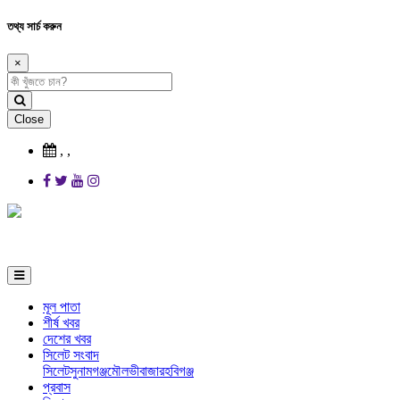
তথ্য সার্চ করুন
×
Close
,
,
মূল পাতা
শীর্ষ খবর
দেশের খবর
সিলেট সংবাদ
সিলেট
সুনামগঞ্জ
মৌলভীবাজার
হবিগঞ্জ
প্রবাস