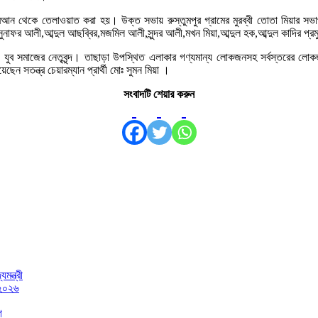
 কোরআন থেকে তেলাওয়াত করা হয়। উক্ত সভায় রুস্তুমপুর গ্রামের মুরব্বী তোতা মিয়ার 
র আলী,আব্দুল আছব্বির,মজমিল আলী,সুন্দর আলী,মখন মিয়া,আব্দুল হক,আব্দুল কাদির প্র
 ও যুব সমাজের নেতৃবৃন্দ। তাছাড়া উপস্থিত এলাকার গণ্যমান্য লোকজনসহ সর্বস্তরের 
 সতন্ত্র চেয়ারম্যান প্রার্থী মোঃ সুমন মিয়া ।
সংবাদটি শেয়ার করুন
মন্ত্রী
 ২০২৬
গ