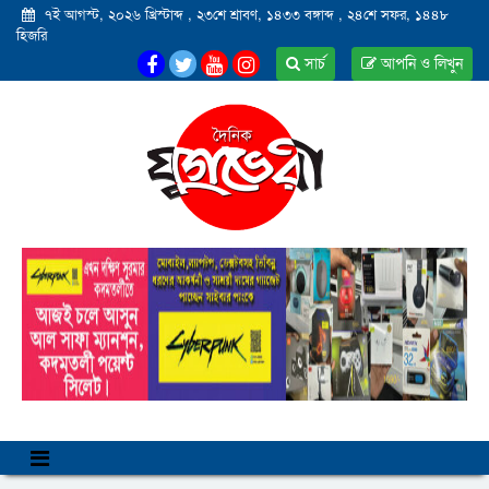
৭ই আগস্ট, ২০২৬ খ্রিস্টাব্দ
,
২৩শে শ্রাবণ, ১৪৩৩ বঙ্গাব্দ
,
২৪শে সফর, ১৪৪৮
হিজরি
সার্চ
আপনি ও লিখুন