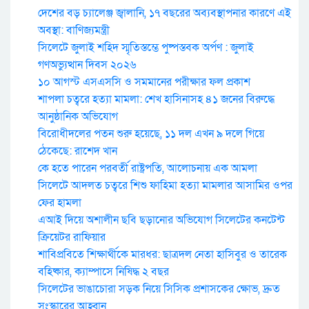
দেশের বড় চ্যালেঞ্জ জ্বালানি, ১৭ বছরের অব্যবস্থাপনার কারণে এই
অবস্থা: বাণিজ্যমন্ত্রী
সিলেটে জুলাই শহিদ স্মৃতিস্তম্ভে পুষ্পস্তবক অর্পণ : জুলাই
গণঅভ্যুত্থান দিবস ২০২৬
১০ আগস্ট এসএসসি ও সমমানের পরীক্ষার ফল প্রকাশ
শাপলা চত্বরে হত্যা মামলা: শেখ হাসিনাসহ ৪১ জনের বিরুদ্ধে
আনুষ্ঠানিক অভিযোগ
বিরোধীদলের পতন শুরু হয়েছে, ১১ দল এখন ৯ দলে গিয়ে
ঠেকেছে: রাশেদ খান
কে হতে পারেন পরবর্তী রাষ্ট্রপতি, আলোচনায় এক আমলা
সিলেটে আদলত চত্বরে শিশু ফাহিমা হত্যা মামলার আসামির ওপর
ফের হামলা
এআই দিয়ে অশালীন ছবি ছড়ানোর অভিযোগ সিলেটের কনটেন্ট
ক্রিয়েটর রাফিয়ার
শাবিপ্রবিতে শিক্ষার্থীকে মারধর: ছাত্রদল নেতা হাসিবুর ও তারেক
বহিষ্কার, ক্যাম্পাসে নিষিদ্ধ ২ বছর
সিলেটের ভাঙাচোরা সড়ক নিয়ে সিসিক প্রশাসকের ক্ষোভ, দ্রুত
সংস্কারের আহ্বান