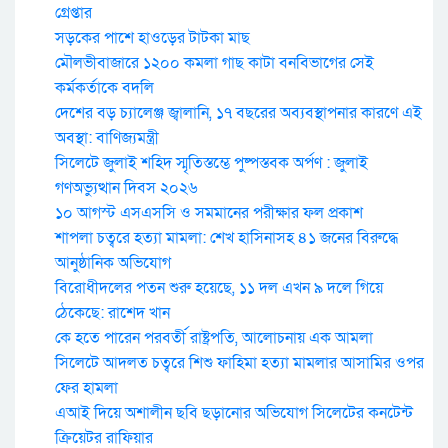
গ্রেপ্তার
সড়কের পাশে হাওড়ের টাটকা মাছ
মৌলভীবাজারে ১২০০ কমলা গাছ কাটা বনবিভাগের সেই
কর্মকর্তাকে বদলি
দেশের বড় চ্যালেঞ্জ জ্বালানি, ১৭ বছরের অব্যবস্থাপনার কারণে এই
অবস্থা: বাণিজ্যমন্ত্রী
সিলেটে জুলাই শহিদ স্মৃতিস্তম্ভে পুষ্পস্তবক অর্পণ : জুলাই
গণঅভ্যুত্থান দিবস ২০২৬
১০ আগস্ট এসএসসি ও সমমানের পরীক্ষার ফল প্রকাশ
শাপলা চত্বরে হত্যা মামলা: শেখ হাসিনাসহ ৪১ জনের বিরুদ্ধে
আনুষ্ঠানিক অভিযোগ
বিরোধীদলের পতন শুরু হয়েছে, ১১ দল এখন ৯ দলে গিয়ে
ঠেকেছে: রাশেদ খান
কে হতে পারেন পরবর্তী রাষ্ট্রপতি, আলোচনায় এক আমলা
সিলেটে আদলত চত্বরে শিশু ফাহিমা হত্যা মামলার আসামির ওপর
ফের হামলা
এআই দিয়ে অশালীন ছবি ছড়ানোর অভিযোগ সিলেটের কনটেন্ট
ক্রিয়েটর রাফিয়ার