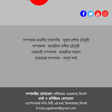
সম্পাদক মণ্ডলীর সভাপতি : নূরুর রশীদ চৌধুরী
সম্পাদক : ফাহমীদা রশীদ চৌধুরী
সহকারী সম্পাদক : ফাহমীনা নাহাস
ভারপ্রাপ্ত সম্পাদক : অপূর্ব শর্মা
সম্পাদকীয় যােগাযোগ-
রশীদিস্তান, আম্বরখানা, সিলেট
বার্তা ও বাণিজ্যিক যোগাযােগ
ওয়েস্টওয়ার্ল্ড শপিং সিটি, ৬ষ্ঠ তলা, জিন্দাবাজার, সিলেট
Email-jugabheri@gmail.com