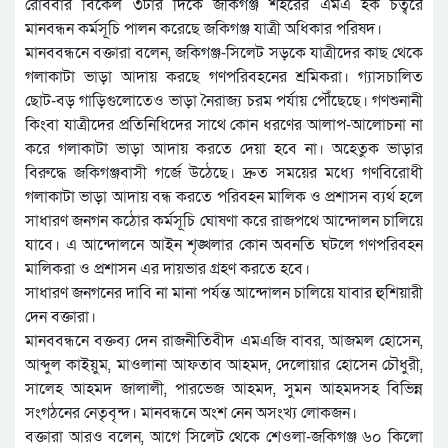
রোববার বিকেল ৩টার দিকে জকিগঞ্জ শহরের এমএ হক চত্বরে
মানবন্ধন কর্মসূচি পালন করেছে জকিগঞ্জ যাত্রী অধিকার পরিষদ।
মানববন্ধনে বক্তারা বলেন, জকিগঞ্জ-সিলেট সড়কে যাত্রীদের কাছ থেকে
গলাকাটা ভাড়া আদায় করছে গণপরিবহনের শ্রমিকরা। গ্যাসচালিত
ছোট-বড় গাড়িগুলোতেও ভাড়া নৈরাজ্য চরম পর্যায় পৌঁছেছে। গণশুনানী
কিংবা যাত্রীদের প্রতিনিধিদের সাথে কোন ধরণের আলাপ-আলোচনা না
করে গলাকাটা ভাড়া আদায় করতে দেয়া হবে না। অহেতুক ভাড়ার
বিরুদ্ধে জকিগঞ্জবাসী গর্জে উঠেছে। দ্রুত সময়ের মধ্যে গণবিরোধী
গলাকাটা ভাড়া আদায় বন্ধ করতে পরিবহন মালিক ও প্রশাসন ব্যর্থ হলে
সাধারণ জনগন কঠোর কর্মসূচি ঘোষণা করে রাজপথে আন্দোলন চালিয়ে
যাবে। এ আন্দোলনে আইন শৃঙ্খলার কোন অবনতি ঘটলে গণপরিবহন
মালিকরা ও প্রশাসন এর দায়ভার গ্রহণ করতে হবে।
সাধারণ জনগনের দাবি না মানা পর্যন্ত আন্দোলন চালিয়ে যাবার হুশিয়ারী
দেন বক্তারা।
মানববন্ধনে বক্তব্য দেন রাজনীতিবীদ এমএজি বাবর, আজমল হোসেন,
আব্দুল কাইয়ুম, মাওলানা আফতাব আহমদ, দেলোয়ার হোসেন চৌধুরী,
সালেহ আহমদ জালালী, পারভেজ আহমদ, সুমন আহমদসহ বিভিন্ন
সংগঠনের নেতৃবৃন্দ। মানবন্ধনে অংশ নেন অসংখ্য লোকজন।
বক্তারা আরও বলেন, আগে সিলেট থেকে শেওলা-জকিগঞ্জ ৬০ কিলো