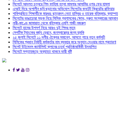
সিলেটে আদলত চত্বরে শিশু ফাহিমা হত্যা মামলার আসামির ওপর ফের হামলা
এআই দিয়ে অশালীন ছবি ছড়ানোর অভিযোগ সিলেটের কনটেন্ট ক্রিয়েটর রাফিয়ার
শাবিপ্রবিতে শিক্ষার্থীকে মারধর: ছাত্রদল নেতা হাসিবুর ও তারেক বহিষ্কার, ক্যাম্প
সিলেটের ভাঙাচোরা সড়ক নিয়ে সিসিক প্রশাসকের ক্ষোভ, দ্রুত সংস্কারের আহ্বান
নারী-কাণ্ডে জামায়াত থেকে বহিস্কার এমপি গাজী নজরুল
সিলেটে হামের উপসর্গ নিয়ে আরও দুই শিশুর মৃত্যু
সেপটিক ট্যাংকের বর্জ্য ড্রেনে, জনস্বাস্থ্যের জন্য হুমকি
২৫ জুলাই সিলেটে ১১ দলীয় ঐক্যের সমাবেশ, আসতে পারে নতুন কর্মসুচী
সিসিকের প্রধান নির্বাহী কর্মকর্তার নাম ব্যবহার করে অনুদান দেওয়ার নামে প্রতারণা
সিলেট উইমেনস জার্নালিস্ট ক্লাবের চতুর্থ প্রতিষ্ঠাবার্ষিকী উদযাপিত
সিলেটে সপ্তাহজুড়ে অব্যাহত থাকবে ভারী বৃষ্টি