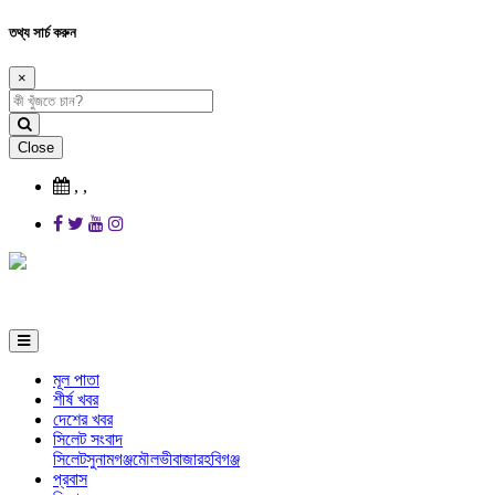
তথ্য সার্চ করুন
×
Close
,
,
মূল পাতা
শীর্ষ খবর
দেশের খবর
সিলেট সংবাদ
সিলেট
সুনামগঞ্জ
মৌলভীবাজার
হবিগঞ্জ
প্রবাস