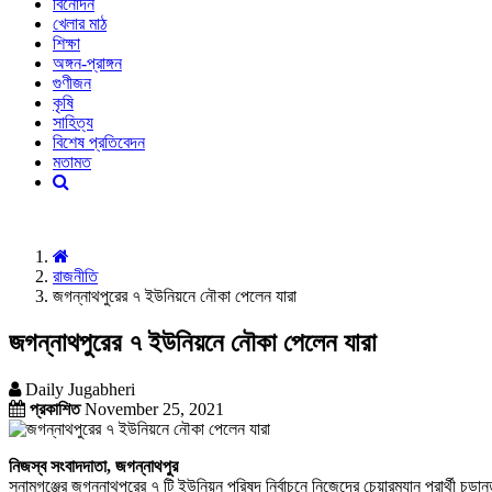
বিনোদন
খেলার মাঠ
শিক্ষা
অঙ্গন-প্রাঙ্গন
গুণীজন
কৃষি
সাহিত্য
বিশেষ প্রতিবেদন
মতামত
রাজনীতি
জগন্নাথপুরের ৭ ইউনিয়নে নৌকা পেলেন যারা
জগন্নাথপুরের ৭ ইউনিয়নে নৌকা পেলেন যারা
Daily Jugabheri
প্রকাশিত
November 25, 2021
নিজস্ব সংবাদদাতা, জগন্নাথপুর
সুনামগঞ্জের জগন্নাথপুরের ৭ টি ইউনিয়ন পরিষদ নির্বাচনে নিজেদের চেয়ারম্যান প্রার্থী চ