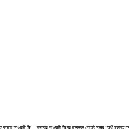
ুড়ান্ত করেছে আওয়ামী লীগ। মঙ্গলবার আওয়ামী লীগের মনোনয়ন বোর্ডের সভায় প্রার্থী চূড়ান্ত 