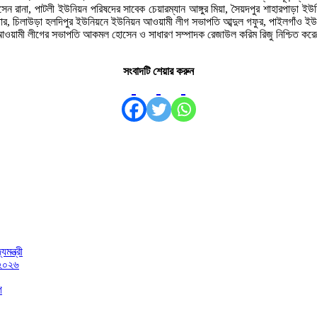
ানা, পাটলী ইউনিয়ন পরিষদের সাবেক চেয়ারম্যান আঙ্গুর মিয়া, সৈয়দপুর শাহারপাড়া ইউন
ার, চিলাউড়া হলদিপুর ইউনিয়নে ইউনিয়ন আওয়ামী লীগ সভাপতি আব্দুল গফুর, পাইলগাঁও ইউনি
া আওয়ামী লীগের সভাপতি আকমল হোসেন ও সাধারণ সম্পাদক রেজাউল করিম রিজু নিশ্চিত কর
সংবাদটি শেয়ার করুন
মন্ত্রী
 ২০২৬
গ