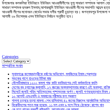
উপজেলার কলকলিয়া ইউনিয়নে ইউনিয়ন আওয়ামীলীগের যুগ্ম সাধারণ সম্পাদক আলাল হোসেন র
সাধারণ সম্পাদক ছদরুল ইসলাম,আশারকান্দি ইউনিয়ন আওয়ামী লীগের সভাপতি আব্দুস ছত্ত
আওয়ামী লীগের মনোনয়ন বোর্ডের সভায় দলীয় প্রার্থী চুড়ান্ত হয়। জগন্নাথপুর উপজেল
আগামী ২৬ ডিসেম্বর এসব ইউনিয়নে নির্বাচন অনুষ্ঠিত হবে।
Categories
Categories
সাম্প্রতিক সংবাদ
সুনামগঞ্জে কলেজছাত্রীকে ধর্ষণের অভিযোগ, মসজিদের ইমাম গ্রেপ্তার
সড়কের পাশে হাওড়ের টাটকা মাছ
মৌলভীবাজারে ১২০০ কমলা গাছ কাটা বনবিভাগের সেই কর্মকর্তাকে বদলি
দেশের বড় চ্যালেঞ্জ জ্বালানি, ১৭ বছরের অব্যবস্থাপনার কারণে এই অবস্থা: বাণিজ্য
সিলেটে জুলাই শহিদ স্মৃতিস্তম্ভে পুষ্পস্তবক অর্পণ : জুলাই গণঅভ্যুত্থান দিবস
১০ আগস্ট এসএসসি ও সমমানের পরীক্ষার ফল প্রকাশ
শাপলা চত্বরে হত্যা মামলা: শেখ হাসিনাসহ ৪১ জনের বিরুদ্ধে আনুষ্ঠানিক অভিযো
বিরোধীদলের পতন শুরু হয়েছে, ১১ দল এখন ৯ দলে গিয়ে ঠেকেছে: রাশেদ খান
কে হতে পারেন পরবর্তী রাষ্ট্রপতি, আলোচনায় এক আমলা