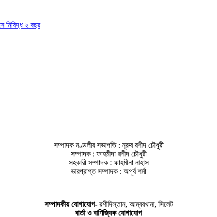
াসে নিষিদ্ধ ২ বছর
সম্পাদক মণ্ডলীর সভাপতি : নূরুর রশীদ চৌধুরী
সম্পাদক : ফাহমীদা রশীদ চৌধুরী
সহকারী সম্পাদক : ফাহমীনা নাহাস
ভারপ্রাপ্ত সম্পাদক : অপূর্ব শর্মা
সম্পাদকীয় যােগাযোগ-
রশীদিস্তান, আম্বরখানা, সিলেট
বার্তা ও বাণিজ্যিক যোগাযােগ