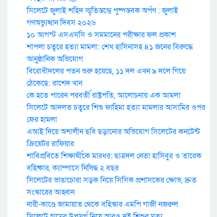
সিলেটে জুলাই শহিদ স্মৃতিস্তম্ভে পুষ্পস্তবক অর্পণ : জুলাই
গণঅভ্যুত্থান দিবস ২০২৬
১০ আগস্ট এসএসসি ও সমমানের পরীক্ষার ফল প্রকাশ
শাপলা চত্বরে হত্যা মামলা: শেখ হাসিনাসহ ৪১ জনের বিরুদ্ধে
আনুষ্ঠানিক অভিযোগ
বিরোধীদলের পতন শুরু হয়েছে, ১১ দল এখন ৯ দলে গিয়ে
ঠেকেছে: রাশেদ খান
কে হতে পারেন পরবর্তী রাষ্ট্রপতি, আলোচনায় এক আমলা
সিলেটে আদলত চত্বরে শিশু ফাহিমা হত্যা মামলার আসামির ওপর
ফের হামলা
এআই দিয়ে অশালীন ছবি ছড়ানোর অভিযোগ সিলেটের কনটেন্ট
ক্রিয়েটর রাফিয়ার
শাবিপ্রবিতে শিক্ষার্থীকে মারধর: ছাত্রদল নেতা হাসিবুর ও তারেক
বহিষ্কার, ক্যাম্পাসে নিষিদ্ধ ২ বছর
সিলেটের ভাঙাচোরা সড়ক নিয়ে সিসিক প্রশাসকের ক্ষোভ, দ্রুত
সংস্কারের আহ্বান
নারী-কাণ্ডে জামায়াত থেকে বহিস্কার এমপি গাজী নজরুল
সিলেটে হামের উপসর্গ নিয়ে আরও দুই শিশুর মৃত্যু