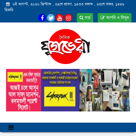
৬ই আগস্ট, ২০২৬ খ্রিস্টাব্দ
,
২২শে শ্রাবণ, ১৪৩৩ বঙ্গাব্দ
,
২৩শে সফর, ১৪৪৮
হিজরি
সার্চ
আপনি ও লিখুন